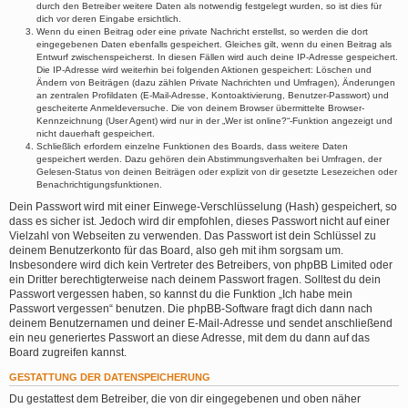
durch den Betreiber weitere Daten als notwendig festgelegt wurden, so ist dies für
dich vor deren Eingabe ersichtlich.
Wenn du einen Beitrag oder eine private Nachricht erstellst, so werden die dort
eingegebenen Daten ebenfalls gespeichert. Gleiches gilt, wenn du einen Beitrag als
Entwurf zwischenspeicherst. In diesen Fällen wird auch deine IP-Adresse gespeichert.
Die IP-Adresse wird weiterhin bei folgenden Aktionen gespeichert: Löschen und
Ändern von Beiträgen (dazu zählen Private Nachrichten und Umfragen), Änderungen
an zentralen Profildaten (E-Mail-Adresse, Kontoaktivierung, Benutzer-Passwort) und
gescheiterte Anmeldeversuche. Die von deinem Browser übermittelte Browser-
Kennzeichnung (User Agent) wird nur in der „Wer ist online?“-Funktion angezeigt und
nicht dauerhaft gespeichert.
Schließlich erfordern einzelne Funktionen des Boards, dass weitere Daten
gespeichert werden. Dazu gehören dein Abstimmungsverhalten bei Umfragen, der
Gelesen-Status von deinen Beiträgen oder explizit von dir gesetzte Lesezeichen oder
Benachrichtigungsfunktionen.
Dein Passwort wird mit einer Einwege-Verschlüsselung (Hash) gespeichert, so
dass es sicher ist. Jedoch wird dir empfohlen, dieses Passwort nicht auf einer
Vielzahl von Webseiten zu verwenden. Das Passwort ist dein Schlüssel zu
deinem Benutzerkonto für das Board, also geh mit ihm sorgsam um.
Insbesondere wird dich kein Vertreter des Betreibers, von phpBB Limited oder
ein Dritter berechtigterweise nach deinem Passwort fragen. Solltest du dein
Passwort vergessen haben, so kannst du die Funktion „Ich habe mein
Passwort vergessen“ benutzen. Die phpBB-Software fragt dich dann nach
deinem Benutzernamen und deiner E-Mail-Adresse und sendet anschließend
ein neu generiertes Passwort an diese Adresse, mit dem du dann auf das
Board zugreifen kannst.
GESTATTUNG DER DATENSPEICHERUNG
Du gestattest dem Betreiber, die von dir eingegebenen und oben näher