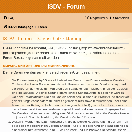
ISDV - Forum
FAQ
Registrieren
Anmelden
ISDV-Homepage
Foren
ISDV - Forum - Datenschutzerklärung
Diese Richtlinie beschreibt, wie „ISDV - Forum“ („https://www.isdv.net/forum“)
(im Folgenden „der Betreiber“) die Daten verwendet, die während deines
Foren-Besuchs gesammelt werden.
UMFANG UND ART DER DATENSPEICHERUNG
Deine Daten werden auf vier verschiedene Arten gesammelt:
Die Forensoftware phpBB erstellt bei deinem Besuch des Boards mehrere Cookies.
Cookies sind kleine Textdateien, die dein Browser als temporäre Dateien ablegt und
die zwischen den einzelnen Aufrufen des Boards erhalten bleiben. In diesen Cookies
sind die aktuelle ID deiner Sitzung (damit dir alle Seitenaufrufe zugeordnet werden
können), Informationen über die von dir gelesenen Beiträge (zur Markierung dieser als
gelesen/ungelesen; sofern du nicht angemeldet bist) sowie Informationen über deine
Teilnahme an Umfragen (sofern du nicht angemeldet bist) gespeichert. Ferner werden
deine Benutzer-ID, ein Authentifizierungsschlüssel und eine Session-ID gespeichert.
Die Cookies haben standardmäßig eine Gültigkeit von einem Jahr. Alle Cookies kannst
du jederzeit über die Funktion „Alle Cookies löschen“ löschen.
Weiterhin werden die Daten gespeichert, die du bei der Registrierung, in deinem Profil
oder deinem persönlichem Bereich angibst. Für die Registrierung sind mindestens ein
eindeutiger Benutzername, eine E-Mail-Adresse und ein Passwort notwendig. Wenn