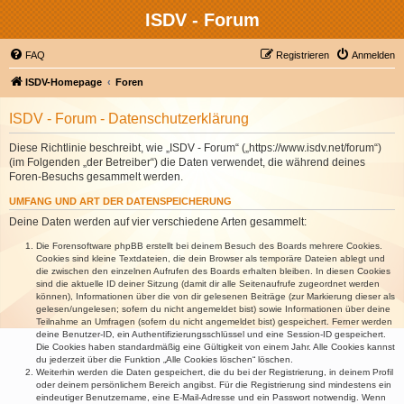
ISDV - Forum
FAQ
Registrieren
Anmelden
ISDV-Homepage
Foren
ISDV - Forum - Datenschutzerklärung
Diese Richtlinie beschreibt, wie „ISDV - Forum“ („https://www.isdv.net/forum“)
(im Folgenden „der Betreiber“) die Daten verwendet, die während deines
Foren-Besuchs gesammelt werden.
UMFANG UND ART DER DATENSPEICHERUNG
Deine Daten werden auf vier verschiedene Arten gesammelt:
Die Forensoftware phpBB erstellt bei deinem Besuch des Boards mehrere Cookies.
Cookies sind kleine Textdateien, die dein Browser als temporäre Dateien ablegt und
die zwischen den einzelnen Aufrufen des Boards erhalten bleiben. In diesen Cookies
sind die aktuelle ID deiner Sitzung (damit dir alle Seitenaufrufe zugeordnet werden
können), Informationen über die von dir gelesenen Beiträge (zur Markierung dieser als
gelesen/ungelesen; sofern du nicht angemeldet bist) sowie Informationen über deine
Teilnahme an Umfragen (sofern du nicht angemeldet bist) gespeichert. Ferner werden
deine Benutzer-ID, ein Authentifizierungsschlüssel und eine Session-ID gespeichert.
Die Cookies haben standardmäßig eine Gültigkeit von einem Jahr. Alle Cookies kannst
du jederzeit über die Funktion „Alle Cookies löschen“ löschen.
Weiterhin werden die Daten gespeichert, die du bei der Registrierung, in deinem Profil
oder deinem persönlichem Bereich angibst. Für die Registrierung sind mindestens ein
eindeutiger Benutzername, eine E-Mail-Adresse und ein Passwort notwendig. Wenn