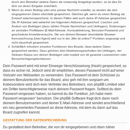
durch den Betreiber weitere Daten als notwendig festgelegt wurden, so ist dies für
dich vor deren Eingabe ersichtlich.
Wenn du einen Beitrag oder eine private Nachricht erstellst, so werden die dort
eingegebenen Daten ebenfalls gespeichert. Gleiches gilt, wenn du einen Beitrag als
Entwurf zwischenspeicherst. In diesen Fällen wird auch deine IP-Adresse gespeichert.
Die IP-Adresse wird weiterhin bei folgenden Aktionen gespeichert: Löschen und
Ändern von Beiträgen (dazu zählen Private Nachrichten und Umfragen), Änderungen
an zentralen Profildaten (E-Mail-Adresse, Kontoaktivierung, Benutzer-Passwort) und
gescheiterte Anmeldeversuche. Die von deinem Browser übermittelte Browser-
Kennzeichnung (User Agent) wird nur in der „Wer ist online?“-Funktion angezeigt und
nicht dauerhaft gespeichert.
Schließlich erfordern einzelne Funktionen des Boards, dass weitere Daten
gespeichert werden. Dazu gehören dein Abstimmungsverhalten bei Umfragen, der
Gelesen-Status von deinen Beiträgen oder explizit von dir gesetzte Lesezeichen oder
Benachrichtigungsfunktionen.
Dein Passwort wird mit einer Einwege-Verschlüsselung (Hash) gespeichert, so
dass es sicher ist. Jedoch wird dir empfohlen, dieses Passwort nicht auf einer
Vielzahl von Webseiten zu verwenden. Das Passwort ist dein Schlüssel zu
deinem Benutzerkonto für das Board, also geh mit ihm sorgsam um.
Insbesondere wird dich kein Vertreter des Betreibers, von phpBB Limited oder
ein Dritter berechtigterweise nach deinem Passwort fragen. Solltest du dein
Passwort vergessen haben, so kannst du die Funktion „Ich habe mein
Passwort vergessen“ benutzen. Die phpBB-Software fragt dich dann nach
deinem Benutzernamen und deiner E-Mail-Adresse und sendet anschließend
ein neu generiertes Passwort an diese Adresse, mit dem du dann auf das
Board zugreifen kannst.
GESTATTUNG DER DATENSPEICHERUNG
Du gestattest dem Betreiber, die von dir eingegebenen und oben näher