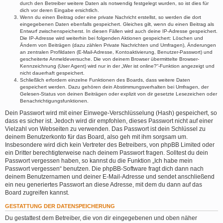
durch den Betreiber weitere Daten als notwendig festgelegt wurden, so ist dies für
dich vor deren Eingabe ersichtlich.
Wenn du einen Beitrag oder eine private Nachricht erstellst, so werden die dort
eingegebenen Daten ebenfalls gespeichert. Gleiches gilt, wenn du einen Beitrag als
Entwurf zwischenspeicherst. In diesen Fällen wird auch deine IP-Adresse gespeichert.
Die IP-Adresse wird weiterhin bei folgenden Aktionen gespeichert: Löschen und
Ändern von Beiträgen (dazu zählen Private Nachrichten und Umfragen), Änderungen
an zentralen Profildaten (E-Mail-Adresse, Kontoaktivierung, Benutzer-Passwort) und
gescheiterte Anmeldeversuche. Die von deinem Browser übermittelte Browser-
Kennzeichnung (User Agent) wird nur in der „Wer ist online?“-Funktion angezeigt und
nicht dauerhaft gespeichert.
Schließlich erfordern einzelne Funktionen des Boards, dass weitere Daten
gespeichert werden. Dazu gehören dein Abstimmungsverhalten bei Umfragen, der
Gelesen-Status von deinen Beiträgen oder explizit von dir gesetzte Lesezeichen oder
Benachrichtigungsfunktionen.
Dein Passwort wird mit einer Einwege-Verschlüsselung (Hash) gespeichert, so
dass es sicher ist. Jedoch wird dir empfohlen, dieses Passwort nicht auf einer
Vielzahl von Webseiten zu verwenden. Das Passwort ist dein Schlüssel zu
deinem Benutzerkonto für das Board, also geh mit ihm sorgsam um.
Insbesondere wird dich kein Vertreter des Betreibers, von phpBB Limited oder
ein Dritter berechtigterweise nach deinem Passwort fragen. Solltest du dein
Passwort vergessen haben, so kannst du die Funktion „Ich habe mein
Passwort vergessen“ benutzen. Die phpBB-Software fragt dich dann nach
deinem Benutzernamen und deiner E-Mail-Adresse und sendet anschließend
ein neu generiertes Passwort an diese Adresse, mit dem du dann auf das
Board zugreifen kannst.
GESTATTUNG DER DATENSPEICHERUNG
Du gestattest dem Betreiber, die von dir eingegebenen und oben näher