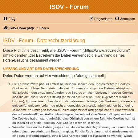
ISDV - Forum
FAQ
Registrieren
Anmelden
ISDV-Homepage
Foren
ISDV - Forum - Datenschutzerklärung
Diese Richtlinie beschreibt, wie „ISDV - Forum“ („https://www.isdv.net/forum“)
(im Folgenden „der Betreiber“) die Daten verwendet, die während deines
Foren-Besuchs gesammelt werden.
UMFANG UND ART DER DATENSPEICHERUNG
Deine Daten werden auf vier verschiedene Arten gesammelt:
Die Forensoftware phpBB erstellt bei deinem Besuch des Boards mehrere Cookies.
Cookies sind kleine Textdateien, die dein Browser als temporäre Dateien ablegt und
die zwischen den einzelnen Aufrufen des Boards erhalten bleiben. In diesen Cookies
sind die aktuelle ID deiner Sitzung (damit dir alle Seitenaufrufe zugeordnet werden
können), Informationen über die von dir gelesenen Beiträge (zur Markierung dieser als
gelesen/ungelesen; sofern du nicht angemeldet bist) sowie Informationen über deine
Teilnahme an Umfragen (sofern du nicht angemeldet bist) gespeichert. Ferner werden
deine Benutzer-ID, ein Authentifizierungsschlüssel und eine Session-ID gespeichert.
Die Cookies haben standardmäßig eine Gültigkeit von einem Jahr. Alle Cookies kannst
du jederzeit über die Funktion „Alle Cookies löschen“ löschen.
Weiterhin werden die Daten gespeichert, die du bei der Registrierung, in deinem Profil
oder deinem persönlichem Bereich angibst. Für die Registrierung sind mindestens ein
eindeutiger Benutzername, eine E-Mail-Adresse und ein Passwort notwendig. Wenn