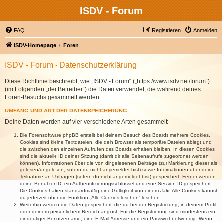
ISDV - Forum
FAQ
Registrieren
Anmelden
ISDV-Homepage
Foren
ISDV - Forum - Datenschutzerklärung
Diese Richtlinie beschreibt, wie „ISDV - Forum“ („https://www.isdv.net/forum“)
(im Folgenden „der Betreiber“) die Daten verwendet, die während deines
Foren-Besuchs gesammelt werden.
UMFANG UND ART DER DATENSPEICHERUNG
Deine Daten werden auf vier verschiedene Arten gesammelt:
Die Forensoftware phpBB erstellt bei deinem Besuch des Boards mehrere Cookies.
Cookies sind kleine Textdateien, die dein Browser als temporäre Dateien ablegt und
die zwischen den einzelnen Aufrufen des Boards erhalten bleiben. In diesen Cookies
sind die aktuelle ID deiner Sitzung (damit dir alle Seitenaufrufe zugeordnet werden
können), Informationen über die von dir gelesenen Beiträge (zur Markierung dieser als
gelesen/ungelesen; sofern du nicht angemeldet bist) sowie Informationen über deine
Teilnahme an Umfragen (sofern du nicht angemeldet bist) gespeichert. Ferner werden
deine Benutzer-ID, ein Authentifizierungsschlüssel und eine Session-ID gespeichert.
Die Cookies haben standardmäßig eine Gültigkeit von einem Jahr. Alle Cookies kannst
du jederzeit über die Funktion „Alle Cookies löschen“ löschen.
Weiterhin werden die Daten gespeichert, die du bei der Registrierung, in deinem Profil
oder deinem persönlichem Bereich angibst. Für die Registrierung sind mindestens ein
eindeutiger Benutzername, eine E-Mail-Adresse und ein Passwort notwendig. Wenn