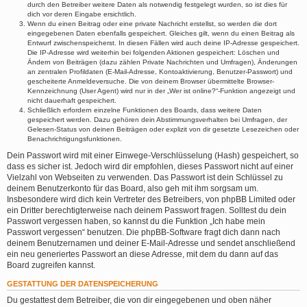
durch den Betreiber weitere Daten als notwendig festgelegt wurden, so ist dies für
dich vor deren Eingabe ersichtlich.
Wenn du einen Beitrag oder eine private Nachricht erstellst, so werden die dort
eingegebenen Daten ebenfalls gespeichert. Gleiches gilt, wenn du einen Beitrag als
Entwurf zwischenspeicherst. In diesen Fällen wird auch deine IP-Adresse gespeichert.
Die IP-Adresse wird weiterhin bei folgenden Aktionen gespeichert: Löschen und
Ändern von Beiträgen (dazu zählen Private Nachrichten und Umfragen), Änderungen
an zentralen Profildaten (E-Mail-Adresse, Kontoaktivierung, Benutzer-Passwort) und
gescheiterte Anmeldeversuche. Die von deinem Browser übermittelte Browser-
Kennzeichnung (User Agent) wird nur in der „Wer ist online?“-Funktion angezeigt und
nicht dauerhaft gespeichert.
Schließlich erfordern einzelne Funktionen des Boards, dass weitere Daten
gespeichert werden. Dazu gehören dein Abstimmungsverhalten bei Umfragen, der
Gelesen-Status von deinen Beiträgen oder explizit von dir gesetzte Lesezeichen oder
Benachrichtigungsfunktionen.
Dein Passwort wird mit einer Einwege-Verschlüsselung (Hash) gespeichert, so
dass es sicher ist. Jedoch wird dir empfohlen, dieses Passwort nicht auf einer
Vielzahl von Webseiten zu verwenden. Das Passwort ist dein Schlüssel zu
deinem Benutzerkonto für das Board, also geh mit ihm sorgsam um.
Insbesondere wird dich kein Vertreter des Betreibers, von phpBB Limited oder
ein Dritter berechtigterweise nach deinem Passwort fragen. Solltest du dein
Passwort vergessen haben, so kannst du die Funktion „Ich habe mein
Passwort vergessen“ benutzen. Die phpBB-Software fragt dich dann nach
deinem Benutzernamen und deiner E-Mail-Adresse und sendet anschließend
ein neu generiertes Passwort an diese Adresse, mit dem du dann auf das
Board zugreifen kannst.
GESTATTUNG DER DATENSPEICHERUNG
Du gestattest dem Betreiber, die von dir eingegebenen und oben näher