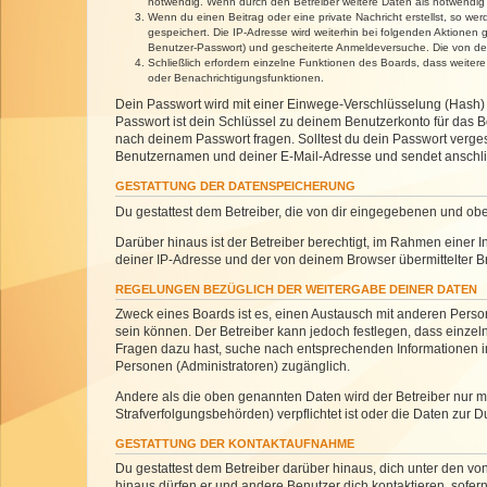
notwendig. Wenn durch den Betreiber weitere Daten als notwendig fe
Wenn du einen Beitrag oder eine private Nachricht erstellst, so we
gespeichert. Die IP-Adresse wird weiterhin bei folgenden Aktionen
Benutzer-Passwort) und gescheiterte Anmeldeversuche. Die von dein
Schließlich erfordern einzelne Funktionen des Boards, dass weite
oder Benachrichtigungsfunktionen.
Dein Passwort wird mit einer Einwege-Verschlüsselung (Hash) g
Passwort ist dein Schlüssel zu deinem Benutzerkonto für das Bo
nach deinem Passwort fragen. Solltest du dein Passwort verg
Benutzernamen und deiner E-Mail-Adresse und sendet anschlie
GESTATTUNG DER DATENSPEICHERUNG
Du gestattest dem Betreiber, die von dir eingegebenen und ob
Darüber hinaus ist der Betreiber berechtigt, im Rahmen einer
deiner IP-Adresse und der von deinem Browser übermittelter B
REGELUNGEN BEZÜGLICH DER WEITERGABE DEINER DATEN
Zweck eines Boards ist es, einen Austausch mit anderen Personen
sein können. Der Betreiber kann jedoch festlegen, dass einzeln
Fragen dazu hast, suche nach entsprechenden Informationen im 
Personen (Administratoren) zugänglich.
Andere als die oben genannten Daten wird der Betreiber nur mit
Strafverfolgungsbehörden) verpflichtet ist oder die Daten zur D
GESTATTUNG DER KONTAKTAUFNAHME
Du gestattest dem Betreiber darüber hinaus, dich unter den von
hinaus dürfen er und andere Benutzer dich kontaktieren, sofern