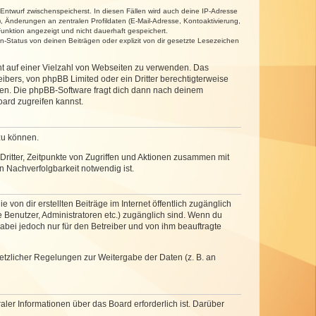
 Entwurf zwischenspeicherst. In diesen Fällen wird auch deine IP-Adresse
, Änderungen an zentralen Profildaten (E-Mail-Adresse, Kontoaktivierung,
unktion angezeigt und nicht dauerhaft gespeichert.
-Status von deinen Beiträgen oder explizit von dir gesetzte Lesezeichen
cht auf einer Vielzahl von Webseiten zu verwenden. Das
ibers, von phpBB Limited oder ein Dritter berechtigterweise
zen. Die phpBB-Software fragt dich dann nach deinem
ard zugreifen kannst.
zu können.
ritter, Zeitpunkte von Zugriffen und Aktionen zusammen mit
 Nachverfolgbarkeit notwendig ist.
von dir erstellten Beiträge im Internet öffentlich zugänglich
e Benutzer, Administratoren etc.) zugänglich sind. Wenn du
abei jedoch nur für den Betreiber und von ihm beauftragte
setzlicher Regelungen zur Weitergabe der Daten (z. B. an
ler Informationen über das Board erforderlich ist. Darüber