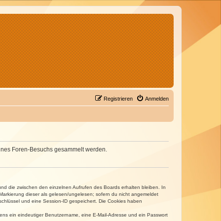
Registrieren
Anmelden
d deines Foren-Besuchs gesammelt werden.
und die zwischen den einzelnen Aufrufen des Boards erhalten bleiben. In
r Markierung dieser als gelesen/ungelesen; sofern du nicht angemeldet
sschlüssel und eine Session-ID gespeichert. Die Cookies haben
estens ein eindeutiger Benutzername, eine E-Mail-Adresse und ein Passwort