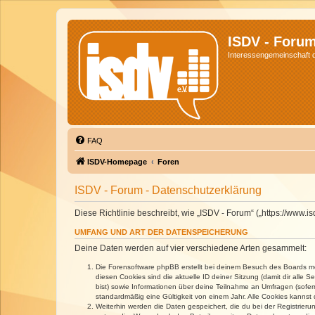
ISDV - Foru
Interessengemeinschaft de
FAQ
ISDV-Homepage
Foren
ISDV - Forum - Datenschutzerklärung
Diese Richtlinie beschreibt, wie „ISDV - Forum“ („https://www
UMFANG UND ART DER DATENSPEICHERUNG
Deine Daten werden auf vier verschiedene Arten gesammelt:
Die Forensoftware phpBB erstellt bei deinem Besuch des Boards meh
diesen Cookies sind die aktuelle ID deiner Sitzung (damit dir alle
bist) sowie Informationen über deine Teilnahme an Umfragen (sofer
standardmäßig eine Gültigkeit von einem Jahr. Alle Cookies kannst d
Weiterhin werden die Daten gespeichert, die du bei der Registrieru