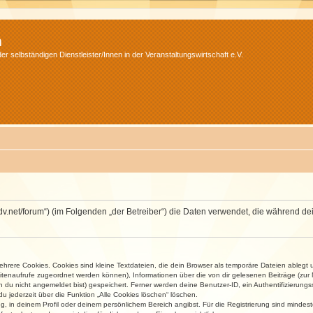
m
r selbständigen Dienstleister/Innen in der Veranstaltungswirtschaft e.V.
.isdv.net/forum“) (im Folgenden „der Betreiber“) die Daten verwendet, die währen
rere Cookies. Cookies sind kleine Textdateien, die dein Browser als temporäre Dateien ablegt 
 Seitenaufrufe zugeordnet werden können), Informationen über die von dir gelesenen Beiträge (zu
n du nicht angemeldet bist) gespeichert. Ferner werden deine Benutzer-ID, ein Authentifizierung
u jederzeit über die Funktion „Alle Cookies löschen“ löschen.
ng, in deinem Profil oder deinem persönlichem Bereich angibst. Für die Registrierung sind mind