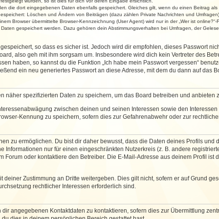
stgelegt wurden, so ist dies für dich vor deren Eingabe ersichtlich.
rden die dort eingegebenen Daten ebenfalls gespeichert. Gleiches gilt, wenn du einen Beitrag als
 gespeichert: Löschen und Ändern von Beiträgen (dazu zählen Private Nachrichten und Umfragen)
em Browser übermittelte Browser-Kennzeichnung (User Agent) wird nur in der „Wer ist online?“-F
re Daten gespeichert werden. Dazu gehören dein Abstimmungsverhalten bei Umfragen, der Gelesen
espeichert, so dass es sicher ist. Jedoch wird dir empfohlen, dieses Passwort ni
ard, also geh mit ihm sorgsam um. Insbesondere wird dich kein Vertreter des Betre
essen haben, so kannst du die Funktion „Ich habe mein Passwort vergessen“ benut
ßend ein neu generiertes Passwort an diese Adresse, mit dem du dann auf das Bo
en näher spezifizierten Daten zu speichern, um das Board betreiben und anbieten 
 Interessenabwägung zwischen deinen und seinen Interessen sowie den Interessen D
rowser-Kennung zu speichern, sofern dies zur Gefahrenabwehr oder zur rechtlichen
 zu ermöglichen. Du bist dir daher bewusst, dass die Daten deines Profils und die 
e Informationen nur für einen eingeschränkten Nutzerkreis (z. B. andere registriert
Forum oder kontaktiere den Betreiber. Die E-Mail-Adresse aus deinem Profil ist d
 deiner Zustimmung an Dritte weitergeben. Dies gilt nicht, sofern er auf Grund ge
urchsetzung rechtlicher Interessen erforderlich sind.
 dir angegebenen Kontaktdaten zu kontaktieren, sofern dies zur Übermittlung zentra
 du dies in deinem persönlichen Bereich gestattet hast.