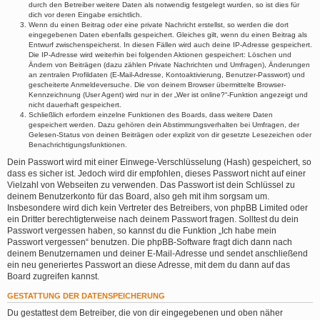
durch den Betreiber weitere Daten als notwendig festgelegt wurden, so ist dies für
dich vor deren Eingabe ersichtlich.
Wenn du einen Beitrag oder eine private Nachricht erstellst, so werden die dort
eingegebenen Daten ebenfalls gespeichert. Gleiches gilt, wenn du einen Beitrag als
Entwurf zwischenspeicherst. In diesen Fällen wird auch deine IP-Adresse gespeichert.
Die IP-Adresse wird weiterhin bei folgenden Aktionen gespeichert: Löschen und
Ändern von Beiträgen (dazu zählen Private Nachrichten und Umfragen), Änderungen
an zentralen Profildaten (E-Mail-Adresse, Kontoaktivierung, Benutzer-Passwort) und
gescheiterte Anmeldeversuche. Die von deinem Browser übermittelte Browser-
Kennzeichnung (User Agent) wird nur in der „Wer ist online?“-Funktion angezeigt und
nicht dauerhaft gespeichert.
Schließlich erfordern einzelne Funktionen des Boards, dass weitere Daten
gespeichert werden. Dazu gehören dein Abstimmungsverhalten bei Umfragen, der
Gelesen-Status von deinen Beiträgen oder explizit von dir gesetzte Lesezeichen oder
Benachrichtigungsfunktionen.
Dein Passwort wird mit einer Einwege-Verschlüsselung (Hash) gespeichert, so
dass es sicher ist. Jedoch wird dir empfohlen, dieses Passwort nicht auf einer
Vielzahl von Webseiten zu verwenden. Das Passwort ist dein Schlüssel zu
deinem Benutzerkonto für das Board, also geh mit ihm sorgsam um.
Insbesondere wird dich kein Vertreter des Betreibers, von phpBB Limited oder
ein Dritter berechtigterweise nach deinem Passwort fragen. Solltest du dein
Passwort vergessen haben, so kannst du die Funktion „Ich habe mein
Passwort vergessen“ benutzen. Die phpBB-Software fragt dich dann nach
deinem Benutzernamen und deiner E-Mail-Adresse und sendet anschließend
ein neu generiertes Passwort an diese Adresse, mit dem du dann auf das
Board zugreifen kannst.
GESTATTUNG DER DATENSPEICHERUNG
Du gestattest dem Betreiber, die von dir eingegebenen und oben näher