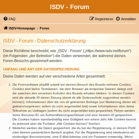
ISDV - Forum
FAQ
Registrieren
Anmelden
ISDV-Homepage
Foren
ISDV - Forum - Datenschutzerklärung
Diese Richtlinie beschreibt, wie „ISDV - Forum“ („https://www.isdv.net/forum“)
(im Folgenden „der Betreiber“) die Daten verwendet, die während deines
Foren-Besuchs gesammelt werden.
UMFANG UND ART DER DATENSPEICHERUNG
Deine Daten werden auf vier verschiedene Arten gesammelt:
Die Forensoftware phpBB erstellt bei deinem Besuch des Boards mehrere Cookies.
Cookies sind kleine Textdateien, die dein Browser als temporäre Dateien ablegt und
die zwischen den einzelnen Aufrufen des Boards erhalten bleiben. In diesen Cookies
sind die aktuelle ID deiner Sitzung (damit dir alle Seitenaufrufe zugeordnet werden
können), Informationen über die von dir gelesenen Beiträge (zur Markierung dieser als
gelesen/ungelesen; sofern du nicht angemeldet bist) sowie Informationen über deine
Teilnahme an Umfragen (sofern du nicht angemeldet bist) gespeichert. Ferner werden
deine Benutzer-ID, ein Authentifizierungsschlüssel und eine Session-ID gespeichert.
Die Cookies haben standardmäßig eine Gültigkeit von einem Jahr. Alle Cookies kannst
du jederzeit über die Funktion „Alle Cookies löschen“ löschen.
Weiterhin werden die Daten gespeichert, die du bei der Registrierung, in deinem Profil
oder deinem persönlichem Bereich angibst. Für die Registrierung sind mindestens ein
eindeutiger Benutzername, eine E-Mail-Adresse und ein Passwort notwendig. Wenn