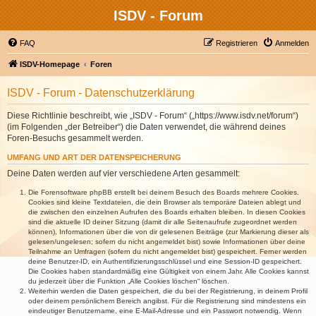
ISDV - Forum
FAQ
Registrieren
Anmelden
ISDV-Homepage
Foren
ISDV - Forum - Datenschutzerklärung
Diese Richtlinie beschreibt, wie „ISDV - Forum“ („https://www.isdv.net/forum“)
(im Folgenden „der Betreiber“) die Daten verwendet, die während deines
Foren-Besuchs gesammelt werden.
UMFANG UND ART DER DATENSPEICHERUNG
Deine Daten werden auf vier verschiedene Arten gesammelt:
Die Forensoftware phpBB erstellt bei deinem Besuch des Boards mehrere Cookies.
Cookies sind kleine Textdateien, die dein Browser als temporäre Dateien ablegt und
die zwischen den einzelnen Aufrufen des Boards erhalten bleiben. In diesen Cookies
sind die aktuelle ID deiner Sitzung (damit dir alle Seitenaufrufe zugeordnet werden
können), Informationen über die von dir gelesenen Beiträge (zur Markierung dieser als
gelesen/ungelesen; sofern du nicht angemeldet bist) sowie Informationen über deine
Teilnahme an Umfragen (sofern du nicht angemeldet bist) gespeichert. Ferner werden
deine Benutzer-ID, ein Authentifizierungsschlüssel und eine Session-ID gespeichert.
Die Cookies haben standardmäßig eine Gültigkeit von einem Jahr. Alle Cookies kannst
du jederzeit über die Funktion „Alle Cookies löschen“ löschen.
Weiterhin werden die Daten gespeichert, die du bei der Registrierung, in deinem Profil
oder deinem persönlichem Bereich angibst. Für die Registrierung sind mindestens ein
eindeutiger Benutzername, eine E-Mail-Adresse und ein Passwort notwendig. Wenn