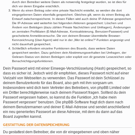
durch den Betreiber weitere Daten als notwendig festgelegt wurden, so ist dies für
dich vor deren Eingabe ersichtlich.
Wenn du einen Beitrag oder eine private Nachricht erstellst, so werden die dort
eingegebenen Daten ebenfalls gespeichert. Gleiches gilt, wenn du einen Beitrag als
Entwurf zwischenspeicherst. In diesen Fällen wird auch deine IP-Adresse gespeichert.
Die IP-Adresse wird weiterhin bei folgenden Aktionen gespeichert: Löschen und
Ändern von Beiträgen (dazu zählen Private Nachrichten und Umfragen), Änderungen
an zentralen Profildaten (E-Mail-Adresse, Kontoaktivierung, Benutzer-Passwort) und
gescheiterte Anmeldeversuche. Die von deinem Browser übermittelte Browser-
Kennzeichnung (User Agent) wird nur in der „Wer ist online?“-Funktion angezeigt und
nicht dauerhaft gespeichert.
Schließlich erfordern einzelne Funktionen des Boards, dass weitere Daten
gespeichert werden. Dazu gehören dein Abstimmungsverhalten bei Umfragen, der
Gelesen-Status von deinen Beiträgen oder explizit von dir gesetzte Lesezeichen oder
Benachrichtigungsfunktionen.
Dein Passwort wird mit einer Einwege-Verschlüsselung (Hash) gespeichert, so
dass es sicher ist. Jedoch wird dir empfohlen, dieses Passwort nicht auf einer
Vielzahl von Webseiten zu verwenden. Das Passwort ist dein Schlüssel zu
deinem Benutzerkonto für das Board, also geh mit ihm sorgsam um.
Insbesondere wird dich kein Vertreter des Betreibers, von phpBB Limited oder
ein Dritter berechtigterweise nach deinem Passwort fragen. Solltest du dein
Passwort vergessen haben, so kannst du die Funktion „Ich habe mein
Passwort vergessen“ benutzen. Die phpBB-Software fragt dich dann nach
deinem Benutzernamen und deiner E-Mail-Adresse und sendet anschließend
ein neu generiertes Passwort an diese Adresse, mit dem du dann auf das
Board zugreifen kannst.
GESTATTUNG DER DATENSPEICHERUNG
Du gestattest dem Betreiber, die von dir eingegebenen und oben näher