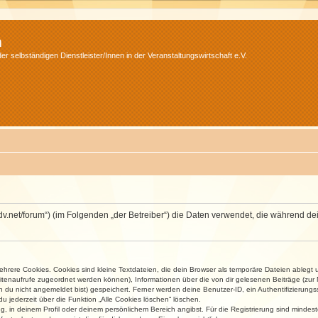
m
r selbständigen Dienstleister/Innen in der Veranstaltungswirtschaft e.V.
.isdv.net/forum“) (im Folgenden „der Betreiber“) die Daten verwendet, die währen
rere Cookies. Cookies sind kleine Textdateien, die dein Browser als temporäre Dateien ablegt 
 Seitenaufrufe zugeordnet werden können), Informationen über die von dir gelesenen Beiträge (zu
n du nicht angemeldet bist) gespeichert. Ferner werden deine Benutzer-ID, ein Authentifizierung
u jederzeit über die Funktion „Alle Cookies löschen“ löschen.
ng, in deinem Profil oder deinem persönlichem Bereich angibst. Für die Registrierung sind mind