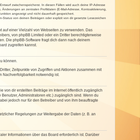
 Entwurf zwischenspeicherst. In diesen Fällen wird auch deine IP-Adresse
, Änderungen an zentralen Profildaten (E-Mail-Adresse, Kontoaktivierung,
unktion angezeigt und nicht dauerhaft gespeichert.
-Status von deinen Beiträgen oder explizit von dir gesetzte Lesezeichen
cht auf einer Vielzahl von Webseiten zu verwenden. Das
ibers, von phpBB Limited oder ein Dritter berechtigterweise
zen. Die phpBB-Software fragt dich dann nach deinem
ard zugreifen kannst.
zu können.
ritter, Zeitpunkte von Zugriffen und Aktionen zusammen mit
 Nachverfolgbarkeit notwendig ist.
von dir erstellten Beiträge im Internet öffentlich zugänglich
e Benutzer, Administratoren etc.) zugänglich sind. Wenn du
abei jedoch nur für den Betreiber und von ihm beauftragte
setzlicher Regelungen zur Weitergabe der Daten (z. B. an
ler Informationen über das Board erforderlich ist. Darüber