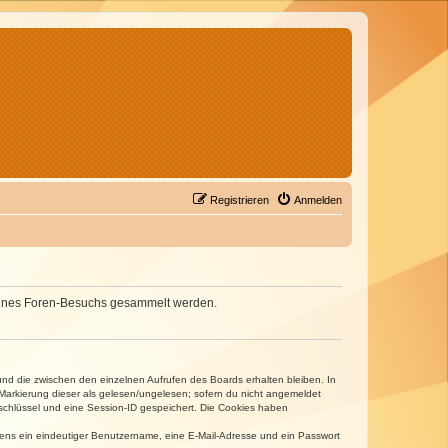
Registrieren
Anmelden
d deines Foren-Besuchs gesammelt werden.
und die zwischen den einzelnen Aufrufen des Boards erhalten bleiben. In
r Markierung dieser als gelesen/ungelesen; sofern du nicht angemeldet
sschlüssel und eine Session-ID gespeichert. Die Cookies haben
estens ein eindeutiger Benutzername, eine E-Mail-Adresse und ein Passwort