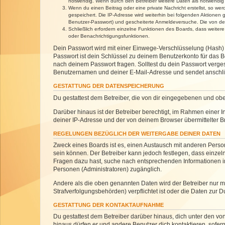
notwendig. Wenn durch den Betreiber weitere Daten als notwendig fe
Wenn du einen Beitrag oder eine private Nachricht erstellst, so we
gespeichert. Die IP-Adresse wird weiterhin bei folgenden Aktionen
Benutzer-Passwort) und gescheiterte Anmeldeversuche. Die von dein
Schließlich erfordern einzelne Funktionen des Boards, dass weite
oder Benachrichtigungsfunktionen.
Dein Passwort wird mit einer Einwege-Verschlüsselung (Hash) g
Passwort ist dein Schlüssel zu deinem Benutzerkonto für das Bo
nach deinem Passwort fragen. Solltest du dein Passwort verg
Benutzernamen und deiner E-Mail-Adresse und sendet anschlie
GESTATTUNG DER DATENSPEICHERUNG
Du gestattest dem Betreiber, die von dir eingegebenen und ob
Darüber hinaus ist der Betreiber berechtigt, im Rahmen einer
deiner IP-Adresse und der von deinem Browser übermittelter B
REGELUNGEN BEZÜGLICH DER WEITERGABE DEINER DATEN
Zweck eines Boards ist es, einen Austausch mit anderen Personen
sein können. Der Betreiber kann jedoch festlegen, dass einzeln
Fragen dazu hast, suche nach entsprechenden Informationen im 
Personen (Administratoren) zugänglich.
Andere als die oben genannten Daten wird der Betreiber nur mit
Strafverfolgungsbehörden) verpflichtet ist oder die Daten zur D
GESTATTUNG DER KONTAKTAUFNAHME
Du gestattest dem Betreiber darüber hinaus, dich unter den von
hinaus dürfen er und andere Benutzer dich kontaktieren, sofern