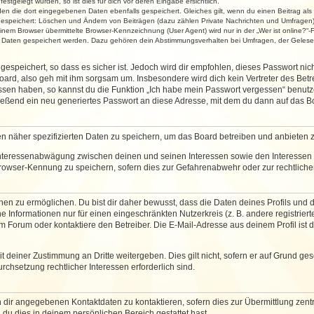
stgelegt wurden, so ist dies für dich vor deren Eingabe ersichtlich.
rden die dort eingegebenen Daten ebenfalls gespeichert. Gleiches gilt, wenn du einen Beitrag als
 gespeichert: Löschen und Ändern von Beiträgen (dazu zählen Private Nachrichten und Umfragen)
em Browser übermittelte Browser-Kennzeichnung (User Agent) wird nur in der „Wer ist online?“-F
re Daten gespeichert werden. Dazu gehören dein Abstimmungsverhalten bei Umfragen, der Gelesen
espeichert, so dass es sicher ist. Jedoch wird dir empfohlen, dieses Passwort ni
ard, also geh mit ihm sorgsam um. Insbesondere wird dich kein Vertreter des Betre
essen haben, so kannst du die Funktion „Ich habe mein Passwort vergessen“ benut
ßend ein neu generiertes Passwort an diese Adresse, mit dem du dann auf das Bo
en näher spezifizierten Daten zu speichern, um das Board betreiben und anbieten 
 Interessenabwägung zwischen deinen und seinen Interessen sowie den Interessen D
rowser-Kennung zu speichern, sofern dies zur Gefahrenabwehr oder zur rechtlichen
 zu ermöglichen. Du bist dir daher bewusst, dass die Daten deines Profils und die 
e Informationen nur für einen eingeschränkten Nutzerkreis (z. B. andere registriert
Forum oder kontaktiere den Betreiber. Die E-Mail-Adresse aus deinem Profil ist d
 deiner Zustimmung an Dritte weitergeben. Dies gilt nicht, sofern er auf Grund ge
urchsetzung rechtlicher Interessen erforderlich sind.
 dir angegebenen Kontaktdaten zu kontaktieren, sofern dies zur Übermittlung zentra
 du dies in deinem persönlichen Bereich gestattet hast.