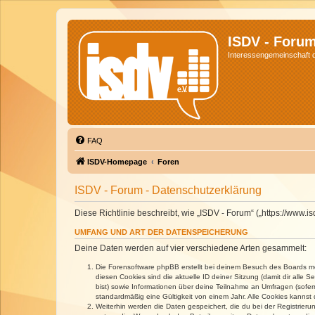
ISDV - Foru
Interessengemeinschaft de
FAQ
ISDV-Homepage
Foren
ISDV - Forum - Datenschutzerklärung
Diese Richtlinie beschreibt, wie „ISDV - Forum“ („https://www
UMFANG UND ART DER DATENSPEICHERUNG
Deine Daten werden auf vier verschiedene Arten gesammelt:
Die Forensoftware phpBB erstellt bei deinem Besuch des Boards meh
diesen Cookies sind die aktuelle ID deiner Sitzung (damit dir alle
bist) sowie Informationen über deine Teilnahme an Umfragen (sofer
standardmäßig eine Gültigkeit von einem Jahr. Alle Cookies kannst d
Weiterhin werden die Daten gespeichert, die du bei der Registrieru