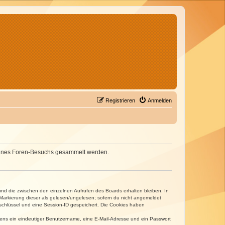
Registrieren
Anmelden
d deines Foren-Besuchs gesammelt werden.
und die zwischen den einzelnen Aufrufen des Boards erhalten bleiben. In
r Markierung dieser als gelesen/ungelesen; sofern du nicht angemeldet
sschlüssel und eine Session-ID gespeichert. Die Cookies haben
estens ein eindeutiger Benutzername, eine E-Mail-Adresse und ein Passwort