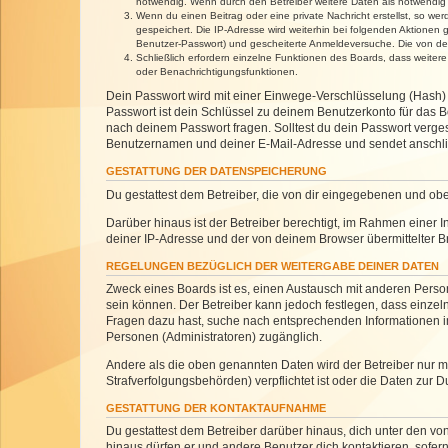
notwendig. Wenn durch den Betreiber weitere Daten als notwendig fe
Wenn du einen Beitrag oder eine private Nachricht erstellst, so we
gespeichert. Die IP-Adresse wird weiterhin bei folgenden Aktionen
Benutzer-Passwort) und gescheiterte Anmeldeversuche. Die von dein
Schließlich erfordern einzelne Funktionen des Boards, dass weite
oder Benachrichtigungsfunktionen.
Dein Passwort wird mit einer Einwege-Verschlüsselung (Hash) g
Passwort ist dein Schlüssel zu deinem Benutzerkonto für das Bo
nach deinem Passwort fragen. Solltest du dein Passwort verg
Benutzernamen und deiner E-Mail-Adresse und sendet anschlie
GESTATTUNG DER DATENSPEICHERUNG
Du gestattest dem Betreiber, die von dir eingegebenen und ob
Darüber hinaus ist der Betreiber berechtigt, im Rahmen einer
deiner IP-Adresse und der von deinem Browser übermittelter B
REGELUNGEN BEZÜGLICH DER WEITERGABE DEINER DATEN
Zweck eines Boards ist es, einen Austausch mit anderen Personen
sein können. Der Betreiber kann jedoch festlegen, dass einzeln
Fragen dazu hast, suche nach entsprechenden Informationen im 
Personen (Administratoren) zugänglich.
Andere als die oben genannten Daten wird der Betreiber nur mit
Strafverfolgungsbehörden) verpflichtet ist oder die Daten zur D
GESTATTUNG DER KONTAKTAUFNAHME
Du gestattest dem Betreiber darüber hinaus, dich unter den von
hinaus dürfen er und andere Benutzer dich kontaktieren, sofern