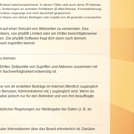
 Entwurf zwischenspeicherst. In diesen Fällen wird auch deine IP-Adresse
, Änderungen an zentralen Profildaten (E-Mail-Adresse, Kontoaktivierung,
unktion angezeigt und nicht dauerhaft gespeichert.
-Status von deinen Beiträgen oder explizit von dir gesetzte Lesezeichen
cht auf einer Vielzahl von Webseiten zu verwenden. Das
ibers, von phpBB Limited oder ein Dritter berechtigterweise
zen. Die phpBB-Software fragt dich dann nach deinem
ard zugreifen kannst.
zu können.
ritter, Zeitpunkte von Zugriffen und Aktionen zusammen mit
 Nachverfolgbarkeit notwendig ist.
von dir erstellten Beiträge im Internet öffentlich zugänglich
e Benutzer, Administratoren etc.) zugänglich sind. Wenn du
abei jedoch nur für den Betreiber und von ihm beauftragte
setzlicher Regelungen zur Weitergabe der Daten (z. B. an
ler Informationen über das Board erforderlich ist. Darüber