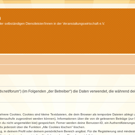
m
r selbständigen Dienstleister/Innen in der Veranstaltungswirtschaft e.V.
.isdv.net/forum“) (im Folgenden „der Betreiber“) die Daten verwendet, die währen
rere Cookies. Cookies sind kleine Textdateien, die dein Browser als temporäre Dateien ablegt 
 Seitenaufrufe zugeordnet werden können), Informationen über die von dir gelesenen Beiträge (zu
n du nicht angemeldet bist) gespeichert. Ferner werden deine Benutzer-ID, ein Authentifizierung
u jederzeit über die Funktion „Alle Cookies löschen“ löschen.
ng, in deinem Profil oder deinem persönlichem Bereich angibst. Für die Registrierung sind mind