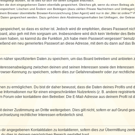
stgelegt wurden, so ist dies für dich vor deren Eingabe ersichtlich.
rden die dort eingegebenen Daten ebenfalls gespeichert. Gleiches gilt, wenn du einen Beitrag als
 gespeichert: Löschen und Ändern von Beiträgen (dazu zählen Private Nachrichten und Umfragen)
em Browser übermittelte Browser-Kennzeichnung (User Agent) wird nur in der „Wer ist online?“-F
re Daten gespeichert werden. Dazu gehören dein Abstimmungsverhalten bei Umfragen, der Gelesen
espeichert, so dass es sicher ist. Jedoch wird dir empfohlen, dieses Passwort ni
ard, also geh mit ihm sorgsam um. Insbesondere wird dich kein Vertreter des Betre
essen haben, so kannst du die Funktion „Ich habe mein Passwort vergessen“ benut
ßend ein neu generiertes Passwort an diese Adresse, mit dem du dann auf das Bo
en näher spezifizierten Daten zu speichern, um das Board betreiben und anbieten 
 Interessenabwägung zwischen deinen und seinen Interessen sowie den Interessen D
rowser-Kennung zu speichern, sofern dies zur Gefahrenabwehr oder zur rechtlichen
 zu ermöglichen. Du bist dir daher bewusst, dass die Daten deines Profils und die 
e Informationen nur für einen eingeschränkten Nutzerkreis (z. B. andere registriert
Forum oder kontaktiere den Betreiber. Die E-Mail-Adresse aus deinem Profil ist d
 deiner Zustimmung an Dritte weitergeben. Dies gilt nicht, sofern er auf Grund ge
urchsetzung rechtlicher Interessen erforderlich sind.
 dir angegebenen Kontaktdaten zu kontaktieren, sofern dies zur Übermittlung zentra
 du dies in deinem persönlichen Bereich gestattet hast.