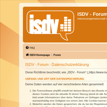
ISDV - Foru
Interessengemeinschaft de
FAQ
ISDV-Homepage
Foren
ISDV - Forum - Datenschutzerklärung
Diese Richtlinie beschreibt, wie „ISDV - Forum“ („https://www
UMFANG UND ART DER DATENSPEICHERUNG
Deine Daten werden auf vier verschiedene Arten gesammelt:
Die Forensoftware phpBB erstellt bei deinem Besuch des Boards meh
diesen Cookies sind die aktuelle ID deiner Sitzung (damit dir alle
bist) sowie Informationen über deine Teilnahme an Umfragen (sofer
standardmäßig eine Gültigkeit von einem Jahr. Alle Cookies kannst d
Weiterhin werden die Daten gespeichert, die du bei der Registrieru