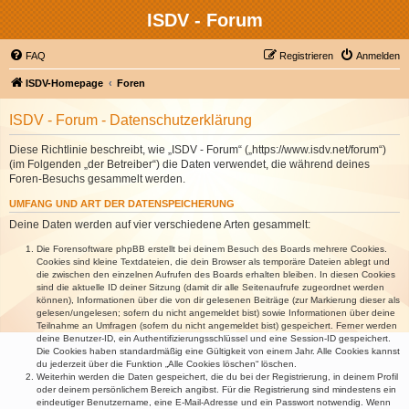
ISDV - Forum
FAQ
Registrieren
Anmelden
ISDV-Homepage
Foren
ISDV - Forum - Datenschutzerklärung
Diese Richtlinie beschreibt, wie „ISDV - Forum“ („https://www.isdv.net/forum“)
(im Folgenden „der Betreiber“) die Daten verwendet, die während deines
Foren-Besuchs gesammelt werden.
UMFANG UND ART DER DATENSPEICHERUNG
Deine Daten werden auf vier verschiedene Arten gesammelt:
Die Forensoftware phpBB erstellt bei deinem Besuch des Boards mehrere Cookies.
Cookies sind kleine Textdateien, die dein Browser als temporäre Dateien ablegt und
die zwischen den einzelnen Aufrufen des Boards erhalten bleiben. In diesen Cookies
sind die aktuelle ID deiner Sitzung (damit dir alle Seitenaufrufe zugeordnet werden
können), Informationen über die von dir gelesenen Beiträge (zur Markierung dieser als
gelesen/ungelesen; sofern du nicht angemeldet bist) sowie Informationen über deine
Teilnahme an Umfragen (sofern du nicht angemeldet bist) gespeichert. Ferner werden
deine Benutzer-ID, ein Authentifizierungsschlüssel und eine Session-ID gespeichert.
Die Cookies haben standardmäßig eine Gültigkeit von einem Jahr. Alle Cookies kannst
du jederzeit über die Funktion „Alle Cookies löschen“ löschen.
Weiterhin werden die Daten gespeichert, die du bei der Registrierung, in deinem Profil
oder deinem persönlichem Bereich angibst. Für die Registrierung sind mindestens ein
eindeutiger Benutzername, eine E-Mail-Adresse und ein Passwort notwendig. Wenn