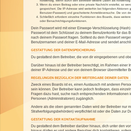
notwendig. Wenn durch den Betreiber weitere Daten als notwendig fe
Wenn du einen Beitrag oder eine private Nachricht erstellst, so we
gespeichert. Die IP-Adresse wird weiterhin bei folgenden Aktionen
Benutzer-Passwort) und gescheiterte Anmeldeversuche. Die von dein
Schließlich erfordern einzelne Funktionen des Boards, dass weite
oder Benachrichtigungsfunktionen.
Dein Passwort wird mit einer Einwege-Verschlüsselung (Hash) g
Passwort ist dein Schlüssel zu deinem Benutzerkonto für das Bo
nach deinem Passwort fragen. Solltest du dein Passwort verg
Benutzernamen und deiner E-Mail-Adresse und sendet anschlie
GESTATTUNG DER DATENSPEICHERUNG
Du gestattest dem Betreiber, die von dir eingegebenen und ob
Darüber hinaus ist der Betreiber berechtigt, im Rahmen einer
deiner IP-Adresse und der von deinem Browser übermittelter B
REGELUNGEN BEZÜGLICH DER WEITERGABE DEINER DATEN
Zweck eines Boards ist es, einen Austausch mit anderen Personen
sein können. Der Betreiber kann jedoch festlegen, dass einzeln
Fragen dazu hast, suche nach entsprechenden Informationen im 
Personen (Administratoren) zugänglich.
Andere als die oben genannten Daten wird der Betreiber nur mit
Strafverfolgungsbehörden) verpflichtet ist oder die Daten zur D
GESTATTUNG DER KONTAKTAUFNAHME
Du gestattest dem Betreiber darüber hinaus, dich unter den von
hinaus dürfen er und andere Benutzer dich kontaktieren, sofern