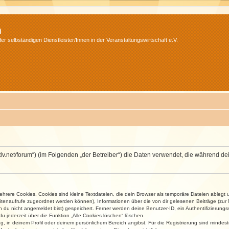
m
r selbständigen Dienstleister/Innen in der Veranstaltungswirtschaft e.V.
.isdv.net/forum“) (im Folgenden „der Betreiber“) die Daten verwendet, die währen
rere Cookies. Cookies sind kleine Textdateien, die dein Browser als temporäre Dateien ablegt 
 Seitenaufrufe zugeordnet werden können), Informationen über die von dir gelesenen Beiträge (zu
n du nicht angemeldet bist) gespeichert. Ferner werden deine Benutzer-ID, ein Authentifizierung
u jederzeit über die Funktion „Alle Cookies löschen“ löschen.
ng, in deinem Profil oder deinem persönlichem Bereich angibst. Für die Registrierung sind mind