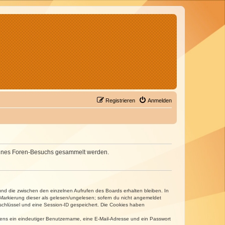
Registrieren
Anmelden
d deines Foren-Besuchs gesammelt werden.
und die zwischen den einzelnen Aufrufen des Boards erhalten bleiben. In
r Markierung dieser als gelesen/ungelesen; sofern du nicht angemeldet
sschlüssel und eine Session-ID gespeichert. Die Cookies haben
estens ein eindeutiger Benutzername, eine E-Mail-Adresse und ein Passwort