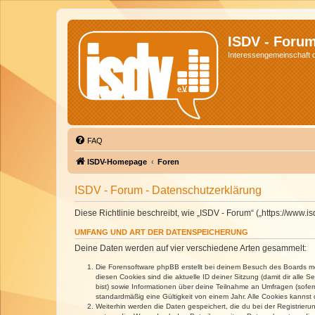
ISDV - Foru
Interessengemeinschaft de
FAQ
ISDV-Homepage
Foren
ISDV - Forum - Datenschutzerklärung
Diese Richtlinie beschreibt, wie „ISDV - Forum“ („https://www
UMFANG UND ART DER DATENSPEICHERUNG
Deine Daten werden auf vier verschiedene Arten gesammelt:
Die Forensoftware phpBB erstellt bei deinem Besuch des Boards meh
diesen Cookies sind die aktuelle ID deiner Sitzung (damit dir alle
bist) sowie Informationen über deine Teilnahme an Umfragen (sofer
standardmäßig eine Gültigkeit von einem Jahr. Alle Cookies kannst d
Weiterhin werden die Daten gespeichert, die du bei der Registrieru