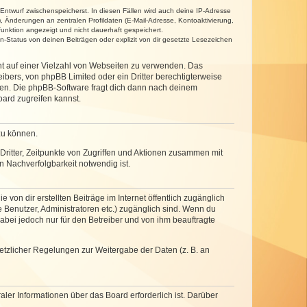
 Entwurf zwischenspeicherst. In diesen Fällen wird auch deine IP-Adresse
, Änderungen an zentralen Profildaten (E-Mail-Adresse, Kontoaktivierung,
unktion angezeigt und nicht dauerhaft gespeichert.
-Status von deinen Beiträgen oder explizit von dir gesetzte Lesezeichen
cht auf einer Vielzahl von Webseiten zu verwenden. Das
ibers, von phpBB Limited oder ein Dritter berechtigterweise
zen. Die phpBB-Software fragt dich dann nach deinem
ard zugreifen kannst.
zu können.
ritter, Zeitpunkte von Zugriffen und Aktionen zusammen mit
 Nachverfolgbarkeit notwendig ist.
von dir erstellten Beiträge im Internet öffentlich zugänglich
e Benutzer, Administratoren etc.) zugänglich sind. Wenn du
abei jedoch nur für den Betreiber und von ihm beauftragte
setzlicher Regelungen zur Weitergabe der Daten (z. B. an
ler Informationen über das Board erforderlich ist. Darüber