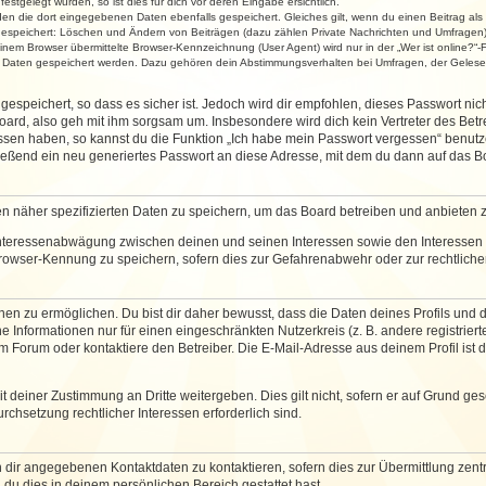
stgelegt wurden, so ist dies für dich vor deren Eingabe ersichtlich.
rden die dort eingegebenen Daten ebenfalls gespeichert. Gleiches gilt, wenn du einen Beitrag als
 gespeichert: Löschen und Ändern von Beiträgen (dazu zählen Private Nachrichten und Umfragen)
em Browser übermittelte Browser-Kennzeichnung (User Agent) wird nur in der „Wer ist online?“-F
re Daten gespeichert werden. Dazu gehören dein Abstimmungsverhalten bei Umfragen, der Gelesen
espeichert, so dass es sicher ist. Jedoch wird dir empfohlen, dieses Passwort ni
ard, also geh mit ihm sorgsam um. Insbesondere wird dich kein Vertreter des Betre
essen haben, so kannst du die Funktion „Ich habe mein Passwort vergessen“ benut
ßend ein neu generiertes Passwort an diese Adresse, mit dem du dann auf das Bo
en näher spezifizierten Daten zu speichern, um das Board betreiben und anbieten 
 Interessenabwägung zwischen deinen und seinen Interessen sowie den Interessen D
rowser-Kennung zu speichern, sofern dies zur Gefahrenabwehr oder zur rechtlichen
 zu ermöglichen. Du bist dir daher bewusst, dass die Daten deines Profils und die 
e Informationen nur für einen eingeschränkten Nutzerkreis (z. B. andere registriert
Forum oder kontaktiere den Betreiber. Die E-Mail-Adresse aus deinem Profil ist d
 deiner Zustimmung an Dritte weitergeben. Dies gilt nicht, sofern er auf Grund ge
urchsetzung rechtlicher Interessen erforderlich sind.
 dir angegebenen Kontaktdaten zu kontaktieren, sofern dies zur Übermittlung zentra
 du dies in deinem persönlichen Bereich gestattet hast.