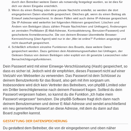
durch den Betreiber weitere Daten als notwendig festgelegt wurden, so ist dies für
dich vor deren Eingabe ersichtlich.
Wenn du einen Beitrag oder eine private Nachricht erstellst, so werden die dort
eingegebenen Daten ebenfalls gespeichert. Gleiches gilt, wenn du einen Beitrag als
Entwurf zwischenspeicherst. In diesen Fällen wird auch deine IP-Adresse gespeichert.
Die IP-Adresse wird weiterhin bei folgenden Aktionen gespeichert: Löschen und
Ändern von Beiträgen (dazu zählen Private Nachrichten und Umfragen), Änderungen
an zentralen Profildaten (E-Mail-Adresse, Kontoaktivierung, Benutzer-Passwort) und
gescheiterte Anmeldeversuche. Die von deinem Browser übermittelte Browser-
Kennzeichnung (User Agent) wird nur in der „Wer ist online?“-Funktion angezeigt und
nicht dauerhaft gespeichert.
Schließlich erfordern einzelne Funktionen des Boards, dass weitere Daten
gespeichert werden. Dazu gehören dein Abstimmungsverhalten bei Umfragen, der
Gelesen-Status von deinen Beiträgen oder explizit von dir gesetzte Lesezeichen oder
Benachrichtigungsfunktionen.
Dein Passwort wird mit einer Einwege-Verschlüsselung (Hash) gespeichert, so
dass es sicher ist. Jedoch wird dir empfohlen, dieses Passwort nicht auf einer
Vielzahl von Webseiten zu verwenden. Das Passwort ist dein Schlüssel zu
deinem Benutzerkonto für das Board, also geh mit ihm sorgsam um.
Insbesondere wird dich kein Vertreter des Betreibers, von phpBB Limited oder
ein Dritter berechtigterweise nach deinem Passwort fragen. Solltest du dein
Passwort vergessen haben, so kannst du die Funktion „Ich habe mein
Passwort vergessen“ benutzen. Die phpBB-Software fragt dich dann nach
deinem Benutzernamen und deiner E-Mail-Adresse und sendet anschließend
ein neu generiertes Passwort an diese Adresse, mit dem du dann auf das
Board zugreifen kannst.
GESTATTUNG DER DATENSPEICHERUNG
Du gestattest dem Betreiber, die von dir eingegebenen und oben näher