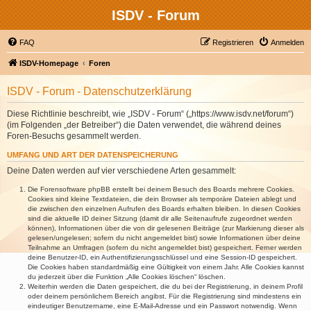
ISDV - Forum
FAQ
Registrieren
Anmelden
ISDV-Homepage
Foren
ISDV - Forum - Datenschutzerklärung
Diese Richtlinie beschreibt, wie „ISDV - Forum“ („https://www.isdv.net/forum“)
(im Folgenden „der Betreiber“) die Daten verwendet, die während deines
Foren-Besuchs gesammelt werden.
UMFANG UND ART DER DATENSPEICHERUNG
Deine Daten werden auf vier verschiedene Arten gesammelt:
Die Forensoftware phpBB erstellt bei deinem Besuch des Boards mehrere Cookies.
Cookies sind kleine Textdateien, die dein Browser als temporäre Dateien ablegt und
die zwischen den einzelnen Aufrufen des Boards erhalten bleiben. In diesen Cookies
sind die aktuelle ID deiner Sitzung (damit dir alle Seitenaufrufe zugeordnet werden
können), Informationen über die von dir gelesenen Beiträge (zur Markierung dieser als
gelesen/ungelesen; sofern du nicht angemeldet bist) sowie Informationen über deine
Teilnahme an Umfragen (sofern du nicht angemeldet bist) gespeichert. Ferner werden
deine Benutzer-ID, ein Authentifizierungsschlüssel und eine Session-ID gespeichert.
Die Cookies haben standardmäßig eine Gültigkeit von einem Jahr. Alle Cookies kannst
du jederzeit über die Funktion „Alle Cookies löschen“ löschen.
Weiterhin werden die Daten gespeichert, die du bei der Registrierung, in deinem Profil
oder deinem persönlichem Bereich angibst. Für die Registrierung sind mindestens ein
eindeutiger Benutzername, eine E-Mail-Adresse und ein Passwort notwendig. Wenn