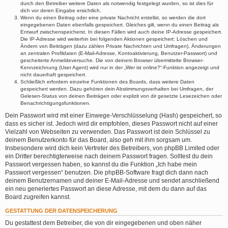
durch den Betreiber weitere Daten als notwendig festgelegt wurden, so ist dies für
dich vor deren Eingabe ersichtlich.
Wenn du einen Beitrag oder eine private Nachricht erstellst, so werden die dort
eingegebenen Daten ebenfalls gespeichert. Gleiches gilt, wenn du einen Beitrag als
Entwurf zwischenspeicherst. In diesen Fällen wird auch deine IP-Adresse gespeichert.
Die IP-Adresse wird weiterhin bei folgenden Aktionen gespeichert: Löschen und
Ändern von Beiträgen (dazu zählen Private Nachrichten und Umfragen), Änderungen
an zentralen Profildaten (E-Mail-Adresse, Kontoaktivierung, Benutzer-Passwort) und
gescheiterte Anmeldeversuche. Die von deinem Browser übermittelte Browser-
Kennzeichnung (User Agent) wird nur in der „Wer ist online?“-Funktion angezeigt und
nicht dauerhaft gespeichert.
Schließlich erfordern einzelne Funktionen des Boards, dass weitere Daten
gespeichert werden. Dazu gehören dein Abstimmungsverhalten bei Umfragen, der
Gelesen-Status von deinen Beiträgen oder explizit von dir gesetzte Lesezeichen oder
Benachrichtigungsfunktionen.
Dein Passwort wird mit einer Einwege-Verschlüsselung (Hash) gespeichert, so
dass es sicher ist. Jedoch wird dir empfohlen, dieses Passwort nicht auf einer
Vielzahl von Webseiten zu verwenden. Das Passwort ist dein Schlüssel zu
deinem Benutzerkonto für das Board, also geh mit ihm sorgsam um.
Insbesondere wird dich kein Vertreter des Betreibers, von phpBB Limited oder
ein Dritter berechtigterweise nach deinem Passwort fragen. Solltest du dein
Passwort vergessen haben, so kannst du die Funktion „Ich habe mein
Passwort vergessen“ benutzen. Die phpBB-Software fragt dich dann nach
deinem Benutzernamen und deiner E-Mail-Adresse und sendet anschließend
ein neu generiertes Passwort an diese Adresse, mit dem du dann auf das
Board zugreifen kannst.
GESTATTUNG DER DATENSPEICHERUNG
Du gestattest dem Betreiber, die von dir eingegebenen und oben näher