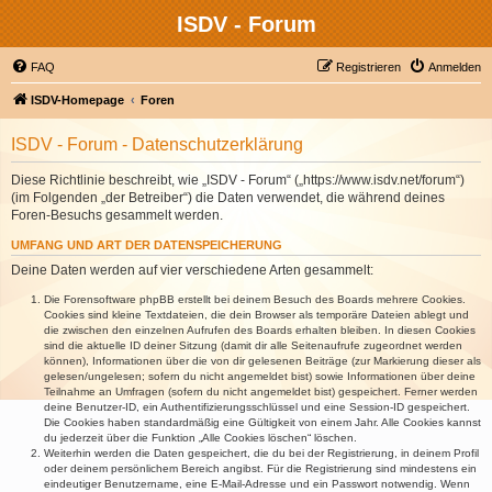
ISDV - Forum
FAQ
Registrieren
Anmelden
ISDV-Homepage
Foren
ISDV - Forum - Datenschutzerklärung
Diese Richtlinie beschreibt, wie „ISDV - Forum“ („https://www.isdv.net/forum“)
(im Folgenden „der Betreiber“) die Daten verwendet, die während deines
Foren-Besuchs gesammelt werden.
UMFANG UND ART DER DATENSPEICHERUNG
Deine Daten werden auf vier verschiedene Arten gesammelt:
Die Forensoftware phpBB erstellt bei deinem Besuch des Boards mehrere Cookies.
Cookies sind kleine Textdateien, die dein Browser als temporäre Dateien ablegt und
die zwischen den einzelnen Aufrufen des Boards erhalten bleiben. In diesen Cookies
sind die aktuelle ID deiner Sitzung (damit dir alle Seitenaufrufe zugeordnet werden
können), Informationen über die von dir gelesenen Beiträge (zur Markierung dieser als
gelesen/ungelesen; sofern du nicht angemeldet bist) sowie Informationen über deine
Teilnahme an Umfragen (sofern du nicht angemeldet bist) gespeichert. Ferner werden
deine Benutzer-ID, ein Authentifizierungsschlüssel und eine Session-ID gespeichert.
Die Cookies haben standardmäßig eine Gültigkeit von einem Jahr. Alle Cookies kannst
du jederzeit über die Funktion „Alle Cookies löschen“ löschen.
Weiterhin werden die Daten gespeichert, die du bei der Registrierung, in deinem Profil
oder deinem persönlichem Bereich angibst. Für die Registrierung sind mindestens ein
eindeutiger Benutzername, eine E-Mail-Adresse und ein Passwort notwendig. Wenn