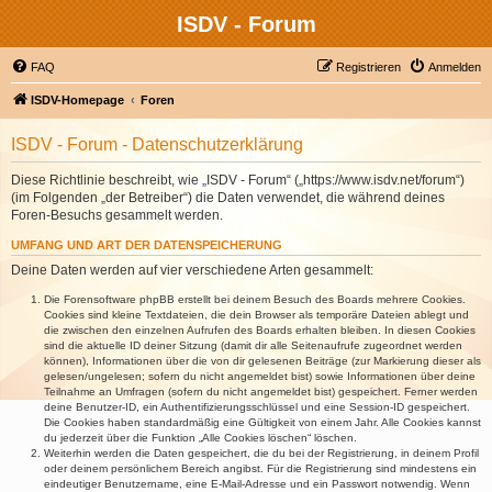
ISDV - Forum
FAQ
Registrieren
Anmelden
ISDV-Homepage
Foren
ISDV - Forum - Datenschutzerklärung
Diese Richtlinie beschreibt, wie „ISDV - Forum“ („https://www.isdv.net/forum“)
(im Folgenden „der Betreiber“) die Daten verwendet, die während deines
Foren-Besuchs gesammelt werden.
UMFANG UND ART DER DATENSPEICHERUNG
Deine Daten werden auf vier verschiedene Arten gesammelt:
Die Forensoftware phpBB erstellt bei deinem Besuch des Boards mehrere Cookies.
Cookies sind kleine Textdateien, die dein Browser als temporäre Dateien ablegt und
die zwischen den einzelnen Aufrufen des Boards erhalten bleiben. In diesen Cookies
sind die aktuelle ID deiner Sitzung (damit dir alle Seitenaufrufe zugeordnet werden
können), Informationen über die von dir gelesenen Beiträge (zur Markierung dieser als
gelesen/ungelesen; sofern du nicht angemeldet bist) sowie Informationen über deine
Teilnahme an Umfragen (sofern du nicht angemeldet bist) gespeichert. Ferner werden
deine Benutzer-ID, ein Authentifizierungsschlüssel und eine Session-ID gespeichert.
Die Cookies haben standardmäßig eine Gültigkeit von einem Jahr. Alle Cookies kannst
du jederzeit über die Funktion „Alle Cookies löschen“ löschen.
Weiterhin werden die Daten gespeichert, die du bei der Registrierung, in deinem Profil
oder deinem persönlichem Bereich angibst. Für die Registrierung sind mindestens ein
eindeutiger Benutzername, eine E-Mail-Adresse und ein Passwort notwendig. Wenn