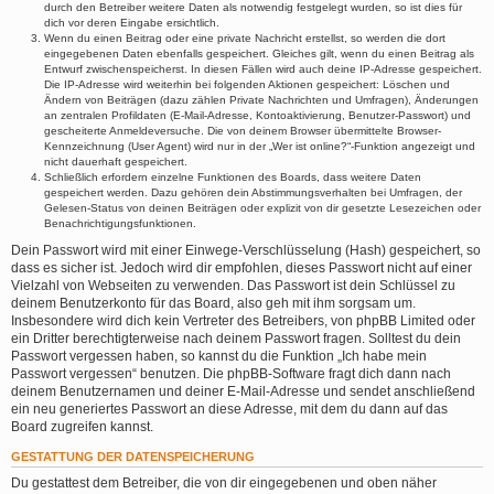
durch den Betreiber weitere Daten als notwendig festgelegt wurden, so ist dies für
dich vor deren Eingabe ersichtlich.
Wenn du einen Beitrag oder eine private Nachricht erstellst, so werden die dort
eingegebenen Daten ebenfalls gespeichert. Gleiches gilt, wenn du einen Beitrag als
Entwurf zwischenspeicherst. In diesen Fällen wird auch deine IP-Adresse gespeichert.
Die IP-Adresse wird weiterhin bei folgenden Aktionen gespeichert: Löschen und
Ändern von Beiträgen (dazu zählen Private Nachrichten und Umfragen), Änderungen
an zentralen Profildaten (E-Mail-Adresse, Kontoaktivierung, Benutzer-Passwort) und
gescheiterte Anmeldeversuche. Die von deinem Browser übermittelte Browser-
Kennzeichnung (User Agent) wird nur in der „Wer ist online?“-Funktion angezeigt und
nicht dauerhaft gespeichert.
Schließlich erfordern einzelne Funktionen des Boards, dass weitere Daten
gespeichert werden. Dazu gehören dein Abstimmungsverhalten bei Umfragen, der
Gelesen-Status von deinen Beiträgen oder explizit von dir gesetzte Lesezeichen oder
Benachrichtigungsfunktionen.
Dein Passwort wird mit einer Einwege-Verschlüsselung (Hash) gespeichert, so
dass es sicher ist. Jedoch wird dir empfohlen, dieses Passwort nicht auf einer
Vielzahl von Webseiten zu verwenden. Das Passwort ist dein Schlüssel zu
deinem Benutzerkonto für das Board, also geh mit ihm sorgsam um.
Insbesondere wird dich kein Vertreter des Betreibers, von phpBB Limited oder
ein Dritter berechtigterweise nach deinem Passwort fragen. Solltest du dein
Passwort vergessen haben, so kannst du die Funktion „Ich habe mein
Passwort vergessen“ benutzen. Die phpBB-Software fragt dich dann nach
deinem Benutzernamen und deiner E-Mail-Adresse und sendet anschließend
ein neu generiertes Passwort an diese Adresse, mit dem du dann auf das
Board zugreifen kannst.
GESTATTUNG DER DATENSPEICHERUNG
Du gestattest dem Betreiber, die von dir eingegebenen und oben näher