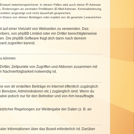
 Entwurf zwischenspeicherst. In diesen Fällen wird auch deine IP-Adresse
, Änderungen an zentralen Profildaten (E-Mail-Adresse, Kontoaktivierung,
unktion angezeigt und nicht dauerhaft gespeichert.
-Status von deinen Beiträgen oder explizit von dir gesetzte Lesezeichen
cht auf einer Vielzahl von Webseiten zu verwenden. Das
ibers, von phpBB Limited oder ein Dritter berechtigterweise
zen. Die phpBB-Software fragt dich dann nach deinem
ard zugreifen kannst.
zu können.
ritter, Zeitpunkte von Zugriffen und Aktionen zusammen mit
 Nachverfolgbarkeit notwendig ist.
von dir erstellten Beiträge im Internet öffentlich zugänglich
e Benutzer, Administratoren etc.) zugänglich sind. Wenn du
abei jedoch nur für den Betreiber und von ihm beauftragte
setzlicher Regelungen zur Weitergabe der Daten (z. B. an
ler Informationen über das Board erforderlich ist. Darüber