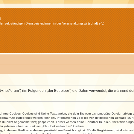
m
r selbständigen Dienstleister/Innen in der Veranstaltungswirtschaft e.V.
.isdv.net/forum“) (im Folgenden „der Betreiber“) die Daten verwendet, die währen
rere Cookies. Cookies sind kleine Textdateien, die dein Browser als temporäre Dateien ablegt 
 Seitenaufrufe zugeordnet werden können), Informationen über die von dir gelesenen Beiträge (zu
n du nicht angemeldet bist) gespeichert. Ferner werden deine Benutzer-ID, ein Authentifizierung
u jederzeit über die Funktion „Alle Cookies löschen“ löschen.
ng, in deinem Profil oder deinem persönlichem Bereich angibst. Für die Registrierung sind mind