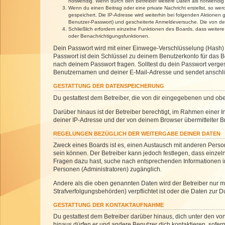
notwendig. Wenn durch den Betreiber weitere Daten als notwendig fe
Wenn du einen Beitrag oder eine private Nachricht erstellst, so we
gespeichert. Die IP-Adresse wird weiterhin bei folgenden Aktionen
Benutzer-Passwort) und gescheiterte Anmeldeversuche. Die von dein
Schließlich erfordern einzelne Funktionen des Boards, dass weite
oder Benachrichtigungsfunktionen.
Dein Passwort wird mit einer Einwege-Verschlüsselung (Hash) g
Passwort ist dein Schlüssel zu deinem Benutzerkonto für das Bo
nach deinem Passwort fragen. Solltest du dein Passwort verg
Benutzernamen und deiner E-Mail-Adresse und sendet anschlie
GESTATTUNG DER DATENSPEICHERUNG
Du gestattest dem Betreiber, die von dir eingegebenen und ob
Darüber hinaus ist der Betreiber berechtigt, im Rahmen einer
deiner IP-Adresse und der von deinem Browser übermittelter B
REGELUNGEN BEZÜGLICH DER WEITERGABE DEINER DATEN
Zweck eines Boards ist es, einen Austausch mit anderen Personen
sein können. Der Betreiber kann jedoch festlegen, dass einzeln
Fragen dazu hast, suche nach entsprechenden Informationen im 
Personen (Administratoren) zugänglich.
Andere als die oben genannten Daten wird der Betreiber nur mit
Strafverfolgungsbehörden) verpflichtet ist oder die Daten zur D
GESTATTUNG DER KONTAKTAUFNAHME
Du gestattest dem Betreiber darüber hinaus, dich unter den von
hinaus dürfen er und andere Benutzer dich kontaktieren, sofern