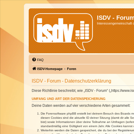
ISDV - Foru
Interessengemeinschaft de
FAQ
ISDV-Homepage
Foren
ISDV - Forum - Datenschutzerklärung
Diese Richtlinie beschreibt, wie „ISDV - Forum“ („https://www
UMFANG UND ART DER DATENSPEICHERUNG
Deine Daten werden auf vier verschiedene Arten gesammelt:
Die Forensoftware phpBB erstellt bei deinem Besuch des Boards meh
diesen Cookies sind die aktuelle ID deiner Sitzung (damit dir alle
bist) sowie Informationen über deine Teilnahme an Umfragen (sofer
standardmäßig eine Gültigkeit von einem Jahr. Alle Cookies kannst d
Weiterhin werden die Daten gespeichert, die du bei der Registrieru