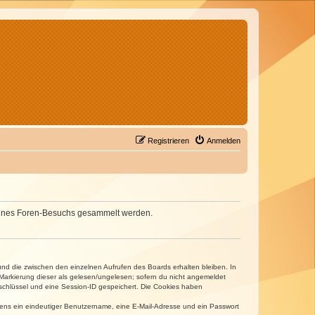
Registrieren
Anmelden
d deines Foren-Besuchs gesammelt werden.
und die zwischen den einzelnen Aufrufen des Boards erhalten bleiben. In
r Markierung dieser als gelesen/ungelesen; sofern du nicht angemeldet
sschlüssel und eine Session-ID gespeichert. Die Cookies haben
estens ein eindeutiger Benutzername, eine E-Mail-Adresse und ein Passwort