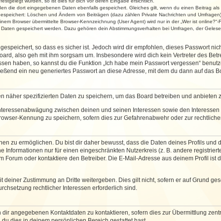
stgelegt wurden, so ist dies für dich vor deren Eingabe ersichtlich.
rden die dort eingegebenen Daten ebenfalls gespeichert. Gleiches gilt, wenn du einen Beitrag als
 gespeichert: Löschen und Ändern von Beiträgen (dazu zählen Private Nachrichten und Umfragen)
em Browser übermittelte Browser-Kennzeichnung (User Agent) wird nur in der „Wer ist online?“-F
re Daten gespeichert werden. Dazu gehören dein Abstimmungsverhalten bei Umfragen, der Gelesen
espeichert, so dass es sicher ist. Jedoch wird dir empfohlen, dieses Passwort ni
ard, also geh mit ihm sorgsam um. Insbesondere wird dich kein Vertreter des Betre
essen haben, so kannst du die Funktion „Ich habe mein Passwort vergessen“ benut
ßend ein neu generiertes Passwort an diese Adresse, mit dem du dann auf das Bo
en näher spezifizierten Daten zu speichern, um das Board betreiben und anbieten 
 Interessenabwägung zwischen deinen und seinen Interessen sowie den Interessen D
rowser-Kennung zu speichern, sofern dies zur Gefahrenabwehr oder zur rechtlichen
 zu ermöglichen. Du bist dir daher bewusst, dass die Daten deines Profils und die 
e Informationen nur für einen eingeschränkten Nutzerkreis (z. B. andere registriert
Forum oder kontaktiere den Betreiber. Die E-Mail-Adresse aus deinem Profil ist d
 deiner Zustimmung an Dritte weitergeben. Dies gilt nicht, sofern er auf Grund ge
urchsetzung rechtlicher Interessen erforderlich sind.
 dir angegebenen Kontaktdaten zu kontaktieren, sofern dies zur Übermittlung zentra
 du dies in deinem persönlichen Bereich gestattet hast.