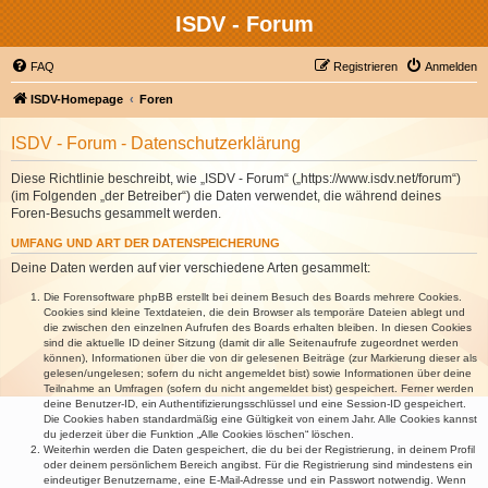
ISDV - Forum
FAQ
Registrieren
Anmelden
ISDV-Homepage
Foren
ISDV - Forum - Datenschutzerklärung
Diese Richtlinie beschreibt, wie „ISDV - Forum“ („https://www.isdv.net/forum“)
(im Folgenden „der Betreiber“) die Daten verwendet, die während deines
Foren-Besuchs gesammelt werden.
UMFANG UND ART DER DATENSPEICHERUNG
Deine Daten werden auf vier verschiedene Arten gesammelt:
Die Forensoftware phpBB erstellt bei deinem Besuch des Boards mehrere Cookies.
Cookies sind kleine Textdateien, die dein Browser als temporäre Dateien ablegt und
die zwischen den einzelnen Aufrufen des Boards erhalten bleiben. In diesen Cookies
sind die aktuelle ID deiner Sitzung (damit dir alle Seitenaufrufe zugeordnet werden
können), Informationen über die von dir gelesenen Beiträge (zur Markierung dieser als
gelesen/ungelesen; sofern du nicht angemeldet bist) sowie Informationen über deine
Teilnahme an Umfragen (sofern du nicht angemeldet bist) gespeichert. Ferner werden
deine Benutzer-ID, ein Authentifizierungsschlüssel und eine Session-ID gespeichert.
Die Cookies haben standardmäßig eine Gültigkeit von einem Jahr. Alle Cookies kannst
du jederzeit über die Funktion „Alle Cookies löschen“ löschen.
Weiterhin werden die Daten gespeichert, die du bei der Registrierung, in deinem Profil
oder deinem persönlichem Bereich angibst. Für die Registrierung sind mindestens ein
eindeutiger Benutzername, eine E-Mail-Adresse und ein Passwort notwendig. Wenn