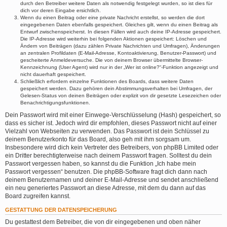
durch den Betreiber weitere Daten als notwendig festgelegt wurden, so ist dies für
dich vor deren Eingabe ersichtlich.
Wenn du einen Beitrag oder eine private Nachricht erstellst, so werden die dort
eingegebenen Daten ebenfalls gespeichert. Gleiches gilt, wenn du einen Beitrag als
Entwurf zwischenspeicherst. In diesen Fällen wird auch deine IP-Adresse gespeichert.
Die IP-Adresse wird weiterhin bei folgenden Aktionen gespeichert: Löschen und
Ändern von Beiträgen (dazu zählen Private Nachrichten und Umfragen), Änderungen
an zentralen Profildaten (E-Mail-Adresse, Kontoaktivierung, Benutzer-Passwort) und
gescheiterte Anmeldeversuche. Die von deinem Browser übermittelte Browser-
Kennzeichnung (User Agent) wird nur in der „Wer ist online?“-Funktion angezeigt und
nicht dauerhaft gespeichert.
Schließlich erfordern einzelne Funktionen des Boards, dass weitere Daten
gespeichert werden. Dazu gehören dein Abstimmungsverhalten bei Umfragen, der
Gelesen-Status von deinen Beiträgen oder explizit von dir gesetzte Lesezeichen oder
Benachrichtigungsfunktionen.
Dein Passwort wird mit einer Einwege-Verschlüsselung (Hash) gespeichert, so
dass es sicher ist. Jedoch wird dir empfohlen, dieses Passwort nicht auf einer
Vielzahl von Webseiten zu verwenden. Das Passwort ist dein Schlüssel zu
deinem Benutzerkonto für das Board, also geh mit ihm sorgsam um.
Insbesondere wird dich kein Vertreter des Betreibers, von phpBB Limited oder
ein Dritter berechtigterweise nach deinem Passwort fragen. Solltest du dein
Passwort vergessen haben, so kannst du die Funktion „Ich habe mein
Passwort vergessen“ benutzen. Die phpBB-Software fragt dich dann nach
deinem Benutzernamen und deiner E-Mail-Adresse und sendet anschließend
ein neu generiertes Passwort an diese Adresse, mit dem du dann auf das
Board zugreifen kannst.
GESTATTUNG DER DATENSPEICHERUNG
Du gestattest dem Betreiber, die von dir eingegebenen und oben näher