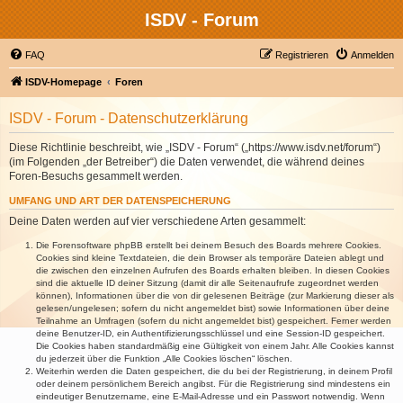
ISDV - Forum
FAQ
Registrieren
Anmelden
ISDV-Homepage
Foren
ISDV - Forum - Datenschutzerklärung
Diese Richtlinie beschreibt, wie „ISDV - Forum“ („https://www.isdv.net/forum“)
(im Folgenden „der Betreiber“) die Daten verwendet, die während deines
Foren-Besuchs gesammelt werden.
UMFANG UND ART DER DATENSPEICHERUNG
Deine Daten werden auf vier verschiedene Arten gesammelt:
Die Forensoftware phpBB erstellt bei deinem Besuch des Boards mehrere Cookies.
Cookies sind kleine Textdateien, die dein Browser als temporäre Dateien ablegt und
die zwischen den einzelnen Aufrufen des Boards erhalten bleiben. In diesen Cookies
sind die aktuelle ID deiner Sitzung (damit dir alle Seitenaufrufe zugeordnet werden
können), Informationen über die von dir gelesenen Beiträge (zur Markierung dieser als
gelesen/ungelesen; sofern du nicht angemeldet bist) sowie Informationen über deine
Teilnahme an Umfragen (sofern du nicht angemeldet bist) gespeichert. Ferner werden
deine Benutzer-ID, ein Authentifizierungsschlüssel und eine Session-ID gespeichert.
Die Cookies haben standardmäßig eine Gültigkeit von einem Jahr. Alle Cookies kannst
du jederzeit über die Funktion „Alle Cookies löschen“ löschen.
Weiterhin werden die Daten gespeichert, die du bei der Registrierung, in deinem Profil
oder deinem persönlichem Bereich angibst. Für die Registrierung sind mindestens ein
eindeutiger Benutzername, eine E-Mail-Adresse und ein Passwort notwendig. Wenn