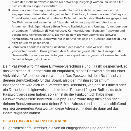
durch den Betreiber weitere Daten als notwendig festgelegt wurden, so ist dies für
dich vor deren Eingabe ersichtlich.
Wenn du einen Beitrag oder eine private Nachricht erstellst, so werden die dort
eingegebenen Daten ebenfalls gespeichert. Gleiches gilt, wenn du einen Beitrag als
Entwurf zwischenspeicherst. In diesen Fällen wird auch deine IP-Adresse gespeichert.
Die IP-Adresse wird weiterhin bei folgenden Aktionen gespeichert: Löschen und
Ändern von Beiträgen (dazu zählen Private Nachrichten und Umfragen), Änderungen
an zentralen Profildaten (E-Mail-Adresse, Kontoaktivierung, Benutzer-Passwort) und
gescheiterte Anmeldeversuche. Die von deinem Browser übermittelte Browser-
Kennzeichnung (User Agent) wird nur in der „Wer ist online?“-Funktion angezeigt und
nicht dauerhaft gespeichert.
Schließlich erfordern einzelne Funktionen des Boards, dass weitere Daten
gespeichert werden. Dazu gehören dein Abstimmungsverhalten bei Umfragen, der
Gelesen-Status von deinen Beiträgen oder explizit von dir gesetzte Lesezeichen oder
Benachrichtigungsfunktionen.
Dein Passwort wird mit einer Einwege-Verschlüsselung (Hash) gespeichert, so
dass es sicher ist. Jedoch wird dir empfohlen, dieses Passwort nicht auf einer
Vielzahl von Webseiten zu verwenden. Das Passwort ist dein Schlüssel zu
deinem Benutzerkonto für das Board, also geh mit ihm sorgsam um.
Insbesondere wird dich kein Vertreter des Betreibers, von phpBB Limited oder
ein Dritter berechtigterweise nach deinem Passwort fragen. Solltest du dein
Passwort vergessen haben, so kannst du die Funktion „Ich habe mein
Passwort vergessen“ benutzen. Die phpBB-Software fragt dich dann nach
deinem Benutzernamen und deiner E-Mail-Adresse und sendet anschließend
ein neu generiertes Passwort an diese Adresse, mit dem du dann auf das
Board zugreifen kannst.
GESTATTUNG DER DATENSPEICHERUNG
Du gestattest dem Betreiber, die von dir eingegebenen und oben näher