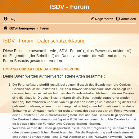
ISDV - Forum
FAQ
Registrieren
Anmelden
ISDV-Homepage
Foren
ISDV - Forum - Datenschutzerklärung
Diese Richtlinie beschreibt, wie „ISDV - Forum“ („https://www.isdv.net/forum“)
(im Folgenden „der Betreiber“) die Daten verwendet, die während deines
Foren-Besuchs gesammelt werden.
UMFANG UND ART DER DATENSPEICHERUNG
Deine Daten werden auf vier verschiedene Arten gesammelt:
Die Forensoftware phpBB erstellt bei deinem Besuch des Boards mehrere Cookies.
Cookies sind kleine Textdateien, die dein Browser als temporäre Dateien ablegt und
die zwischen den einzelnen Aufrufen des Boards erhalten bleiben. In diesen Cookies
sind die aktuelle ID deiner Sitzung (damit dir alle Seitenaufrufe zugeordnet werden
können), Informationen über die von dir gelesenen Beiträge (zur Markierung dieser als
gelesen/ungelesen; sofern du nicht angemeldet bist) sowie Informationen über deine
Teilnahme an Umfragen (sofern du nicht angemeldet bist) gespeichert. Ferner werden
deine Benutzer-ID, ein Authentifizierungsschlüssel und eine Session-ID gespeichert.
Die Cookies haben standardmäßig eine Gültigkeit von einem Jahr. Alle Cookies kannst
du jederzeit über die Funktion „Alle Cookies löschen“ löschen.
Weiterhin werden die Daten gespeichert, die du bei der Registrierung, in deinem Profil
oder deinem persönlichem Bereich angibst. Für die Registrierung sind mindestens ein
eindeutiger Benutzername, eine E-Mail-Adresse und ein Passwort notwendig. Wenn