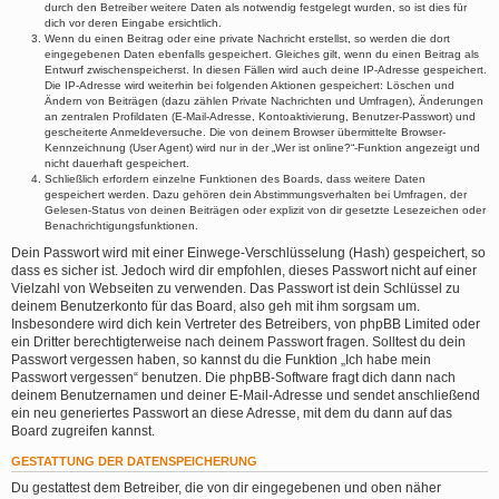
durch den Betreiber weitere Daten als notwendig festgelegt wurden, so ist dies für
dich vor deren Eingabe ersichtlich.
Wenn du einen Beitrag oder eine private Nachricht erstellst, so werden die dort
eingegebenen Daten ebenfalls gespeichert. Gleiches gilt, wenn du einen Beitrag als
Entwurf zwischenspeicherst. In diesen Fällen wird auch deine IP-Adresse gespeichert.
Die IP-Adresse wird weiterhin bei folgenden Aktionen gespeichert: Löschen und
Ändern von Beiträgen (dazu zählen Private Nachrichten und Umfragen), Änderungen
an zentralen Profildaten (E-Mail-Adresse, Kontoaktivierung, Benutzer-Passwort) und
gescheiterte Anmeldeversuche. Die von deinem Browser übermittelte Browser-
Kennzeichnung (User Agent) wird nur in der „Wer ist online?“-Funktion angezeigt und
nicht dauerhaft gespeichert.
Schließlich erfordern einzelne Funktionen des Boards, dass weitere Daten
gespeichert werden. Dazu gehören dein Abstimmungsverhalten bei Umfragen, der
Gelesen-Status von deinen Beiträgen oder explizit von dir gesetzte Lesezeichen oder
Benachrichtigungsfunktionen.
Dein Passwort wird mit einer Einwege-Verschlüsselung (Hash) gespeichert, so
dass es sicher ist. Jedoch wird dir empfohlen, dieses Passwort nicht auf einer
Vielzahl von Webseiten zu verwenden. Das Passwort ist dein Schlüssel zu
deinem Benutzerkonto für das Board, also geh mit ihm sorgsam um.
Insbesondere wird dich kein Vertreter des Betreibers, von phpBB Limited oder
ein Dritter berechtigterweise nach deinem Passwort fragen. Solltest du dein
Passwort vergessen haben, so kannst du die Funktion „Ich habe mein
Passwort vergessen“ benutzen. Die phpBB-Software fragt dich dann nach
deinem Benutzernamen und deiner E-Mail-Adresse und sendet anschließend
ein neu generiertes Passwort an diese Adresse, mit dem du dann auf das
Board zugreifen kannst.
GESTATTUNG DER DATENSPEICHERUNG
Du gestattest dem Betreiber, die von dir eingegebenen und oben näher