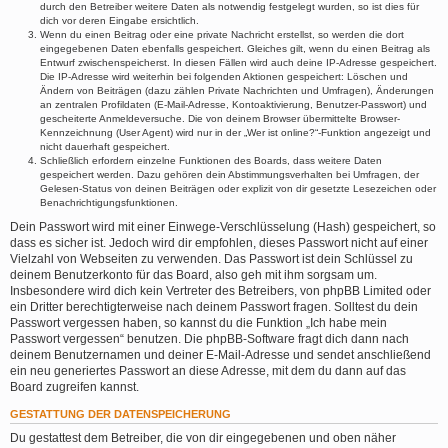
durch den Betreiber weitere Daten als notwendig festgelegt wurden, so ist dies für
dich vor deren Eingabe ersichtlich.
Wenn du einen Beitrag oder eine private Nachricht erstellst, so werden die dort
eingegebenen Daten ebenfalls gespeichert. Gleiches gilt, wenn du einen Beitrag als
Entwurf zwischenspeicherst. In diesen Fällen wird auch deine IP-Adresse gespeichert.
Die IP-Adresse wird weiterhin bei folgenden Aktionen gespeichert: Löschen und
Ändern von Beiträgen (dazu zählen Private Nachrichten und Umfragen), Änderungen
an zentralen Profildaten (E-Mail-Adresse, Kontoaktivierung, Benutzer-Passwort) und
gescheiterte Anmeldeversuche. Die von deinem Browser übermittelte Browser-
Kennzeichnung (User Agent) wird nur in der „Wer ist online?“-Funktion angezeigt und
nicht dauerhaft gespeichert.
Schließlich erfordern einzelne Funktionen des Boards, dass weitere Daten
gespeichert werden. Dazu gehören dein Abstimmungsverhalten bei Umfragen, der
Gelesen-Status von deinen Beiträgen oder explizit von dir gesetzte Lesezeichen oder
Benachrichtigungsfunktionen.
Dein Passwort wird mit einer Einwege-Verschlüsselung (Hash) gespeichert, so
dass es sicher ist. Jedoch wird dir empfohlen, dieses Passwort nicht auf einer
Vielzahl von Webseiten zu verwenden. Das Passwort ist dein Schlüssel zu
deinem Benutzerkonto für das Board, also geh mit ihm sorgsam um.
Insbesondere wird dich kein Vertreter des Betreibers, von phpBB Limited oder
ein Dritter berechtigterweise nach deinem Passwort fragen. Solltest du dein
Passwort vergessen haben, so kannst du die Funktion „Ich habe mein
Passwort vergessen“ benutzen. Die phpBB-Software fragt dich dann nach
deinem Benutzernamen und deiner E-Mail-Adresse und sendet anschließend
ein neu generiertes Passwort an diese Adresse, mit dem du dann auf das
Board zugreifen kannst.
GESTATTUNG DER DATENSPEICHERUNG
Du gestattest dem Betreiber, die von dir eingegebenen und oben näher