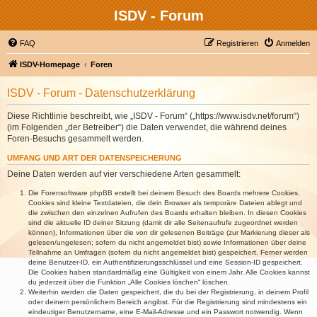
ISDV - Forum
FAQ
Registrieren
Anmelden
ISDV-Homepage
Foren
ISDV - Forum - Datenschutzerklärung
Diese Richtlinie beschreibt, wie „ISDV - Forum“ („https://www.isdv.net/forum“)
(im Folgenden „der Betreiber“) die Daten verwendet, die während deines
Foren-Besuchs gesammelt werden.
UMFANG UND ART DER DATENSPEICHERUNG
Deine Daten werden auf vier verschiedene Arten gesammelt:
Die Forensoftware phpBB erstellt bei deinem Besuch des Boards mehrere Cookies.
Cookies sind kleine Textdateien, die dein Browser als temporäre Dateien ablegt und
die zwischen den einzelnen Aufrufen des Boards erhalten bleiben. In diesen Cookies
sind die aktuelle ID deiner Sitzung (damit dir alle Seitenaufrufe zugeordnet werden
können), Informationen über die von dir gelesenen Beiträge (zur Markierung dieser als
gelesen/ungelesen; sofern du nicht angemeldet bist) sowie Informationen über deine
Teilnahme an Umfragen (sofern du nicht angemeldet bist) gespeichert. Ferner werden
deine Benutzer-ID, ein Authentifizierungsschlüssel und eine Session-ID gespeichert.
Die Cookies haben standardmäßig eine Gültigkeit von einem Jahr. Alle Cookies kannst
du jederzeit über die Funktion „Alle Cookies löschen“ löschen.
Weiterhin werden die Daten gespeichert, die du bei der Registrierung, in deinem Profil
oder deinem persönlichem Bereich angibst. Für die Registrierung sind mindestens ein
eindeutiger Benutzername, eine E-Mail-Adresse und ein Passwort notwendig. Wenn