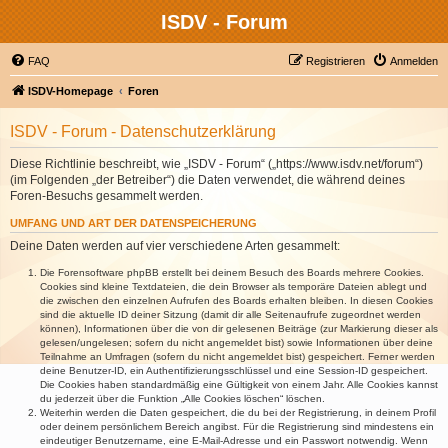
ISDV - Forum
FAQ
Registrieren
Anmelden
ISDV-Homepage
Foren
ISDV - Forum - Datenschutzerklärung
Diese Richtlinie beschreibt, wie „ISDV - Forum“ („https://www.isdv.net/forum“)
(im Folgenden „der Betreiber“) die Daten verwendet, die während deines
Foren-Besuchs gesammelt werden.
UMFANG UND ART DER DATENSPEICHERUNG
Deine Daten werden auf vier verschiedene Arten gesammelt:
Die Forensoftware phpBB erstellt bei deinem Besuch des Boards mehrere Cookies.
Cookies sind kleine Textdateien, die dein Browser als temporäre Dateien ablegt und
die zwischen den einzelnen Aufrufen des Boards erhalten bleiben. In diesen Cookies
sind die aktuelle ID deiner Sitzung (damit dir alle Seitenaufrufe zugeordnet werden
können), Informationen über die von dir gelesenen Beiträge (zur Markierung dieser als
gelesen/ungelesen; sofern du nicht angemeldet bist) sowie Informationen über deine
Teilnahme an Umfragen (sofern du nicht angemeldet bist) gespeichert. Ferner werden
deine Benutzer-ID, ein Authentifizierungsschlüssel und eine Session-ID gespeichert.
Die Cookies haben standardmäßig eine Gültigkeit von einem Jahr. Alle Cookies kannst
du jederzeit über die Funktion „Alle Cookies löschen“ löschen.
Weiterhin werden die Daten gespeichert, die du bei der Registrierung, in deinem Profil
oder deinem persönlichem Bereich angibst. Für die Registrierung sind mindestens ein
eindeutiger Benutzername, eine E-Mail-Adresse und ein Passwort notwendig. Wenn