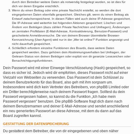
durch den Betreiber weitere Daten als notwendig festgelegt wurden, so ist dies für
dich vor deren Eingabe ersichtlich.
Wenn du einen Beitrag oder eine private Nachricht erstellst, so werden die dort
eingegebenen Daten ebenfalls gespeichert. Gleiches gilt, wenn du einen Beitrag als
Entwurf zwischenspeicherst. In diesen Fällen wird auch deine IP-Adresse gespeichert.
Die IP-Adresse wird weiterhin bei folgenden Aktionen gespeichert: Löschen und
Ändern von Beiträgen (dazu zählen Private Nachrichten und Umfragen), Änderungen
an zentralen Profildaten (E-Mail-Adresse, Kontoaktivierung, Benutzer-Passwort) und
gescheiterte Anmeldeversuche. Die von deinem Browser übermittelte Browser-
Kennzeichnung (User Agent) wird nur in der „Wer ist online?“-Funktion angezeigt und
nicht dauerhaft gespeichert.
Schließlich erfordern einzelne Funktionen des Boards, dass weitere Daten
gespeichert werden. Dazu gehören dein Abstimmungsverhalten bei Umfragen, der
Gelesen-Status von deinen Beiträgen oder explizit von dir gesetzte Lesezeichen oder
Benachrichtigungsfunktionen.
Dein Passwort wird mit einer Einwege-Verschlüsselung (Hash) gespeichert, so
dass es sicher ist. Jedoch wird dir empfohlen, dieses Passwort nicht auf einer
Vielzahl von Webseiten zu verwenden. Das Passwort ist dein Schlüssel zu
deinem Benutzerkonto für das Board, also geh mit ihm sorgsam um.
Insbesondere wird dich kein Vertreter des Betreibers, von phpBB Limited oder
ein Dritter berechtigterweise nach deinem Passwort fragen. Solltest du dein
Passwort vergessen haben, so kannst du die Funktion „Ich habe mein
Passwort vergessen“ benutzen. Die phpBB-Software fragt dich dann nach
deinem Benutzernamen und deiner E-Mail-Adresse und sendet anschließend
ein neu generiertes Passwort an diese Adresse, mit dem du dann auf das
Board zugreifen kannst.
GESTATTUNG DER DATENSPEICHERUNG
Du gestattest dem Betreiber, die von dir eingegebenen und oben näher