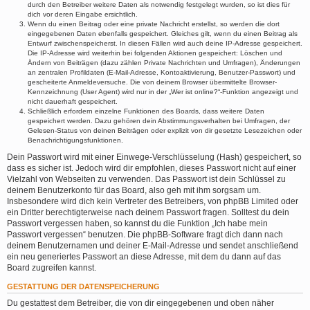
durch den Betreiber weitere Daten als notwendig festgelegt wurden, so ist dies für
dich vor deren Eingabe ersichtlich.
Wenn du einen Beitrag oder eine private Nachricht erstellst, so werden die dort
eingegebenen Daten ebenfalls gespeichert. Gleiches gilt, wenn du einen Beitrag als
Entwurf zwischenspeicherst. In diesen Fällen wird auch deine IP-Adresse gespeichert.
Die IP-Adresse wird weiterhin bei folgenden Aktionen gespeichert: Löschen und
Ändern von Beiträgen (dazu zählen Private Nachrichten und Umfragen), Änderungen
an zentralen Profildaten (E-Mail-Adresse, Kontoaktivierung, Benutzer-Passwort) und
gescheiterte Anmeldeversuche. Die von deinem Browser übermittelte Browser-
Kennzeichnung (User Agent) wird nur in der „Wer ist online?“-Funktion angezeigt und
nicht dauerhaft gespeichert.
Schließlich erfordern einzelne Funktionen des Boards, dass weitere Daten
gespeichert werden. Dazu gehören dein Abstimmungsverhalten bei Umfragen, der
Gelesen-Status von deinen Beiträgen oder explizit von dir gesetzte Lesezeichen oder
Benachrichtigungsfunktionen.
Dein Passwort wird mit einer Einwege-Verschlüsselung (Hash) gespeichert, so
dass es sicher ist. Jedoch wird dir empfohlen, dieses Passwort nicht auf einer
Vielzahl von Webseiten zu verwenden. Das Passwort ist dein Schlüssel zu
deinem Benutzerkonto für das Board, also geh mit ihm sorgsam um.
Insbesondere wird dich kein Vertreter des Betreibers, von phpBB Limited oder
ein Dritter berechtigterweise nach deinem Passwort fragen. Solltest du dein
Passwort vergessen haben, so kannst du die Funktion „Ich habe mein
Passwort vergessen“ benutzen. Die phpBB-Software fragt dich dann nach
deinem Benutzernamen und deiner E-Mail-Adresse und sendet anschließend
ein neu generiertes Passwort an diese Adresse, mit dem du dann auf das
Board zugreifen kannst.
GESTATTUNG DER DATENSPEICHERUNG
Du gestattest dem Betreiber, die von dir eingegebenen und oben näher