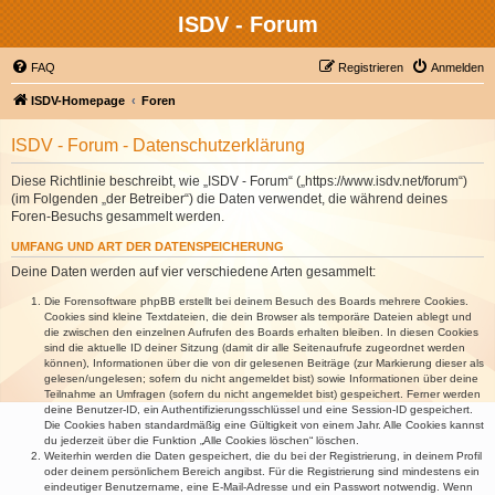
ISDV - Forum
FAQ
Registrieren
Anmelden
ISDV-Homepage
Foren
ISDV - Forum - Datenschutzerklärung
Diese Richtlinie beschreibt, wie „ISDV - Forum“ („https://www.isdv.net/forum“)
(im Folgenden „der Betreiber“) die Daten verwendet, die während deines
Foren-Besuchs gesammelt werden.
UMFANG UND ART DER DATENSPEICHERUNG
Deine Daten werden auf vier verschiedene Arten gesammelt:
Die Forensoftware phpBB erstellt bei deinem Besuch des Boards mehrere Cookies.
Cookies sind kleine Textdateien, die dein Browser als temporäre Dateien ablegt und
die zwischen den einzelnen Aufrufen des Boards erhalten bleiben. In diesen Cookies
sind die aktuelle ID deiner Sitzung (damit dir alle Seitenaufrufe zugeordnet werden
können), Informationen über die von dir gelesenen Beiträge (zur Markierung dieser als
gelesen/ungelesen; sofern du nicht angemeldet bist) sowie Informationen über deine
Teilnahme an Umfragen (sofern du nicht angemeldet bist) gespeichert. Ferner werden
deine Benutzer-ID, ein Authentifizierungsschlüssel und eine Session-ID gespeichert.
Die Cookies haben standardmäßig eine Gültigkeit von einem Jahr. Alle Cookies kannst
du jederzeit über die Funktion „Alle Cookies löschen“ löschen.
Weiterhin werden die Daten gespeichert, die du bei der Registrierung, in deinem Profil
oder deinem persönlichem Bereich angibst. Für die Registrierung sind mindestens ein
eindeutiger Benutzername, eine E-Mail-Adresse und ein Passwort notwendig. Wenn