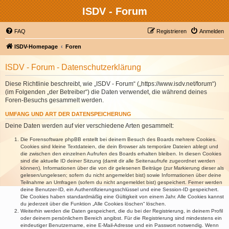
ISDV - Forum
FAQ
Registrieren
Anmelden
ISDV-Homepage
Foren
ISDV - Forum - Datenschutzerklärung
Diese Richtlinie beschreibt, wie „ISDV - Forum“ („https://www.isdv.net/forum“)
(im Folgenden „der Betreiber“) die Daten verwendet, die während deines
Foren-Besuchs gesammelt werden.
UMFANG UND ART DER DATENSPEICHERUNG
Deine Daten werden auf vier verschiedene Arten gesammelt:
Die Forensoftware phpBB erstellt bei deinem Besuch des Boards mehrere Cookies.
Cookies sind kleine Textdateien, die dein Browser als temporäre Dateien ablegt und
die zwischen den einzelnen Aufrufen des Boards erhalten bleiben. In diesen Cookies
sind die aktuelle ID deiner Sitzung (damit dir alle Seitenaufrufe zugeordnet werden
können), Informationen über die von dir gelesenen Beiträge (zur Markierung dieser als
gelesen/ungelesen; sofern du nicht angemeldet bist) sowie Informationen über deine
Teilnahme an Umfragen (sofern du nicht angemeldet bist) gespeichert. Ferner werden
deine Benutzer-ID, ein Authentifizierungsschlüssel und eine Session-ID gespeichert.
Die Cookies haben standardmäßig eine Gültigkeit von einem Jahr. Alle Cookies kannst
du jederzeit über die Funktion „Alle Cookies löschen“ löschen.
Weiterhin werden die Daten gespeichert, die du bei der Registrierung, in deinem Profil
oder deinem persönlichem Bereich angibst. Für die Registrierung sind mindestens ein
eindeutiger Benutzername, eine E-Mail-Adresse und ein Passwort notwendig. Wenn