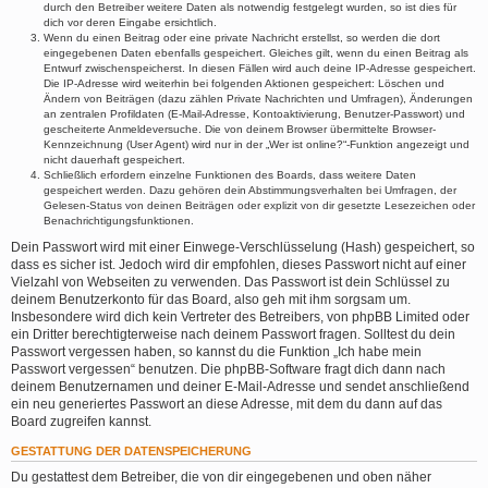
durch den Betreiber weitere Daten als notwendig festgelegt wurden, so ist dies für
dich vor deren Eingabe ersichtlich.
Wenn du einen Beitrag oder eine private Nachricht erstellst, so werden die dort
eingegebenen Daten ebenfalls gespeichert. Gleiches gilt, wenn du einen Beitrag als
Entwurf zwischenspeicherst. In diesen Fällen wird auch deine IP-Adresse gespeichert.
Die IP-Adresse wird weiterhin bei folgenden Aktionen gespeichert: Löschen und
Ändern von Beiträgen (dazu zählen Private Nachrichten und Umfragen), Änderungen
an zentralen Profildaten (E-Mail-Adresse, Kontoaktivierung, Benutzer-Passwort) und
gescheiterte Anmeldeversuche. Die von deinem Browser übermittelte Browser-
Kennzeichnung (User Agent) wird nur in der „Wer ist online?“-Funktion angezeigt und
nicht dauerhaft gespeichert.
Schließlich erfordern einzelne Funktionen des Boards, dass weitere Daten
gespeichert werden. Dazu gehören dein Abstimmungsverhalten bei Umfragen, der
Gelesen-Status von deinen Beiträgen oder explizit von dir gesetzte Lesezeichen oder
Benachrichtigungsfunktionen.
Dein Passwort wird mit einer Einwege-Verschlüsselung (Hash) gespeichert, so
dass es sicher ist. Jedoch wird dir empfohlen, dieses Passwort nicht auf einer
Vielzahl von Webseiten zu verwenden. Das Passwort ist dein Schlüssel zu
deinem Benutzerkonto für das Board, also geh mit ihm sorgsam um.
Insbesondere wird dich kein Vertreter des Betreibers, von phpBB Limited oder
ein Dritter berechtigterweise nach deinem Passwort fragen. Solltest du dein
Passwort vergessen haben, so kannst du die Funktion „Ich habe mein
Passwort vergessen“ benutzen. Die phpBB-Software fragt dich dann nach
deinem Benutzernamen und deiner E-Mail-Adresse und sendet anschließend
ein neu generiertes Passwort an diese Adresse, mit dem du dann auf das
Board zugreifen kannst.
GESTATTUNG DER DATENSPEICHERUNG
Du gestattest dem Betreiber, die von dir eingegebenen und oben näher