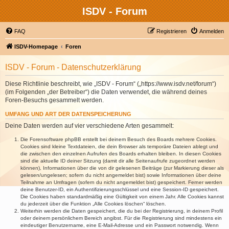
ISDV - Forum
FAQ
Registrieren
Anmelden
ISDV-Homepage
Foren
ISDV - Forum - Datenschutzerklärung
Diese Richtlinie beschreibt, wie „ISDV - Forum“ („https://www.isdv.net/forum“)
(im Folgenden „der Betreiber“) die Daten verwendet, die während deines
Foren-Besuchs gesammelt werden.
UMFANG UND ART DER DATENSPEICHERUNG
Deine Daten werden auf vier verschiedene Arten gesammelt:
Die Forensoftware phpBB erstellt bei deinem Besuch des Boards mehrere Cookies.
Cookies sind kleine Textdateien, die dein Browser als temporäre Dateien ablegt und
die zwischen den einzelnen Aufrufen des Boards erhalten bleiben. In diesen Cookies
sind die aktuelle ID deiner Sitzung (damit dir alle Seitenaufrufe zugeordnet werden
können), Informationen über die von dir gelesenen Beiträge (zur Markierung dieser als
gelesen/ungelesen; sofern du nicht angemeldet bist) sowie Informationen über deine
Teilnahme an Umfragen (sofern du nicht angemeldet bist) gespeichert. Ferner werden
deine Benutzer-ID, ein Authentifizierungsschlüssel und eine Session-ID gespeichert.
Die Cookies haben standardmäßig eine Gültigkeit von einem Jahr. Alle Cookies kannst
du jederzeit über die Funktion „Alle Cookies löschen“ löschen.
Weiterhin werden die Daten gespeichert, die du bei der Registrierung, in deinem Profil
oder deinem persönlichem Bereich angibst. Für die Registrierung sind mindestens ein
eindeutiger Benutzername, eine E-Mail-Adresse und ein Passwort notwendig. Wenn