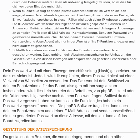
durch den Betreiber weitere Daten als notwendig festgelegt wurden, so ist dies für
dich vor deren Eingabe ersichtlich.
Wenn du einen Beitrag oder eine private Nachricht erstellst, so werden die dort
eingegebenen Daten ebenfalls gespeichert. Gleiches gilt, wenn du einen Beitrag als
Entwurf zwischenspeicherst. In diesen Fällen wird auch deine IP-Adresse gespeichert.
Die IP-Adresse wird weiterhin bei folgenden Aktionen gespeichert: Löschen und
Ändern von Beiträgen (dazu zählen Private Nachrichten und Umfragen), Änderungen
an zentralen Profildaten (E-Mail-Adresse, Kontoaktivierung, Benutzer-Passwort) und
gescheiterte Anmeldeversuche. Die von deinem Browser übermittelte Browser-
Kennzeichnung (User Agent) wird nur in der „Wer ist online?“-Funktion angezeigt und
nicht dauerhaft gespeichert.
Schließlich erfordern einzelne Funktionen des Boards, dass weitere Daten
gespeichert werden. Dazu gehören dein Abstimmungsverhalten bei Umfragen, der
Gelesen-Status von deinen Beiträgen oder explizit von dir gesetzte Lesezeichen oder
Benachrichtigungsfunktionen.
Dein Passwort wird mit einer Einwege-Verschlüsselung (Hash) gespeichert, so
dass es sicher ist. Jedoch wird dir empfohlen, dieses Passwort nicht auf einer
Vielzahl von Webseiten zu verwenden. Das Passwort ist dein Schlüssel zu
deinem Benutzerkonto für das Board, also geh mit ihm sorgsam um.
Insbesondere wird dich kein Vertreter des Betreibers, von phpBB Limited oder
ein Dritter berechtigterweise nach deinem Passwort fragen. Solltest du dein
Passwort vergessen haben, so kannst du die Funktion „Ich habe mein
Passwort vergessen“ benutzen. Die phpBB-Software fragt dich dann nach
deinem Benutzernamen und deiner E-Mail-Adresse und sendet anschließend
ein neu generiertes Passwort an diese Adresse, mit dem du dann auf das
Board zugreifen kannst.
GESTATTUNG DER DATENSPEICHERUNG
Du gestattest dem Betreiber, die von dir eingegebenen und oben näher