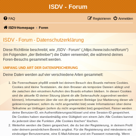
ISDV - Forum
FAQ
Registrieren
Anmelden
ISDV-Homepage
Foren
ISDV - Forum - Datenschutzerklärung
Diese Richtlinie beschreibt, wie „ISDV - Forum“ („https://www.isdv.net/forum“)
(im Folgenden „der Betreiber“) die Daten verwendet, die während deines
Foren-Besuchs gesammelt werden.
UMFANG UND ART DER DATENSPEICHERUNG
Deine Daten werden auf vier verschiedene Arten gesammelt:
Die Forensoftware phpBB erstellt bei deinem Besuch des Boards mehrere Cookies.
Cookies sind kleine Textdateien, die dein Browser als temporäre Dateien ablegt und
die zwischen den einzelnen Aufrufen des Boards erhalten bleiben. In diesen Cookies
sind die aktuelle ID deiner Sitzung (damit dir alle Seitenaufrufe zugeordnet werden
können), Informationen über die von dir gelesenen Beiträge (zur Markierung dieser als
gelesen/ungelesen; sofern du nicht angemeldet bist) sowie Informationen über deine
Teilnahme an Umfragen (sofern du nicht angemeldet bist) gespeichert. Ferner werden
deine Benutzer-ID, ein Authentifizierungsschlüssel und eine Session-ID gespeichert.
Die Cookies haben standardmäßig eine Gültigkeit von einem Jahr. Alle Cookies kannst
du jederzeit über die Funktion „Alle Cookies löschen“ löschen.
Weiterhin werden die Daten gespeichert, die du bei der Registrierung, in deinem Profil
oder deinem persönlichem Bereich angibst. Für die Registrierung sind mindestens ein
eindeutiger Benutzername, eine E-Mail-Adresse und ein Passwort notwendig. Wenn