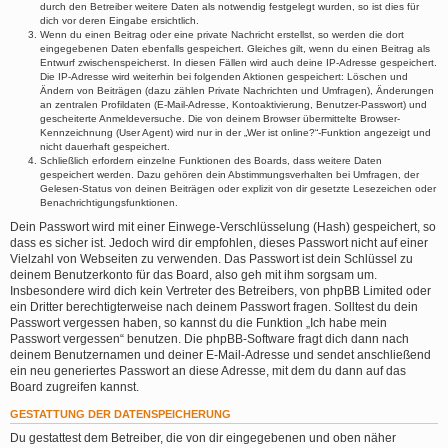
durch den Betreiber weitere Daten als notwendig festgelegt wurden, so ist dies für
dich vor deren Eingabe ersichtlich.
Wenn du einen Beitrag oder eine private Nachricht erstellst, so werden die dort
eingegebenen Daten ebenfalls gespeichert. Gleiches gilt, wenn du einen Beitrag als
Entwurf zwischenspeicherst. In diesen Fällen wird auch deine IP-Adresse gespeichert.
Die IP-Adresse wird weiterhin bei folgenden Aktionen gespeichert: Löschen und
Ändern von Beiträgen (dazu zählen Private Nachrichten und Umfragen), Änderungen
an zentralen Profildaten (E-Mail-Adresse, Kontoaktivierung, Benutzer-Passwort) und
gescheiterte Anmeldeversuche. Die von deinem Browser übermittelte Browser-
Kennzeichnung (User Agent) wird nur in der „Wer ist online?“-Funktion angezeigt und
nicht dauerhaft gespeichert.
Schließlich erfordern einzelne Funktionen des Boards, dass weitere Daten
gespeichert werden. Dazu gehören dein Abstimmungsverhalten bei Umfragen, der
Gelesen-Status von deinen Beiträgen oder explizit von dir gesetzte Lesezeichen oder
Benachrichtigungsfunktionen.
Dein Passwort wird mit einer Einwege-Verschlüsselung (Hash) gespeichert, so
dass es sicher ist. Jedoch wird dir empfohlen, dieses Passwort nicht auf einer
Vielzahl von Webseiten zu verwenden. Das Passwort ist dein Schlüssel zu
deinem Benutzerkonto für das Board, also geh mit ihm sorgsam um.
Insbesondere wird dich kein Vertreter des Betreibers, von phpBB Limited oder
ein Dritter berechtigterweise nach deinem Passwort fragen. Solltest du dein
Passwort vergessen haben, so kannst du die Funktion „Ich habe mein
Passwort vergessen“ benutzen. Die phpBB-Software fragt dich dann nach
deinem Benutzernamen und deiner E-Mail-Adresse und sendet anschließend
ein neu generiertes Passwort an diese Adresse, mit dem du dann auf das
Board zugreifen kannst.
GESTATTUNG DER DATENSPEICHERUNG
Du gestattest dem Betreiber, die von dir eingegebenen und oben näher