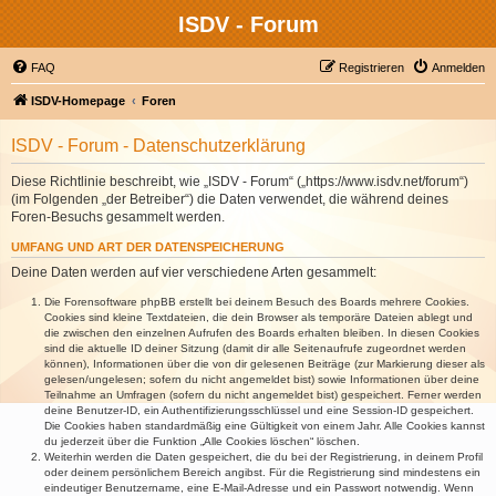
ISDV - Forum
FAQ
Registrieren
Anmelden
ISDV-Homepage
Foren
ISDV - Forum - Datenschutzerklärung
Diese Richtlinie beschreibt, wie „ISDV - Forum“ („https://www.isdv.net/forum“)
(im Folgenden „der Betreiber“) die Daten verwendet, die während deines
Foren-Besuchs gesammelt werden.
UMFANG UND ART DER DATENSPEICHERUNG
Deine Daten werden auf vier verschiedene Arten gesammelt:
Die Forensoftware phpBB erstellt bei deinem Besuch des Boards mehrere Cookies.
Cookies sind kleine Textdateien, die dein Browser als temporäre Dateien ablegt und
die zwischen den einzelnen Aufrufen des Boards erhalten bleiben. In diesen Cookies
sind die aktuelle ID deiner Sitzung (damit dir alle Seitenaufrufe zugeordnet werden
können), Informationen über die von dir gelesenen Beiträge (zur Markierung dieser als
gelesen/ungelesen; sofern du nicht angemeldet bist) sowie Informationen über deine
Teilnahme an Umfragen (sofern du nicht angemeldet bist) gespeichert. Ferner werden
deine Benutzer-ID, ein Authentifizierungsschlüssel und eine Session-ID gespeichert.
Die Cookies haben standardmäßig eine Gültigkeit von einem Jahr. Alle Cookies kannst
du jederzeit über die Funktion „Alle Cookies löschen“ löschen.
Weiterhin werden die Daten gespeichert, die du bei der Registrierung, in deinem Profil
oder deinem persönlichem Bereich angibst. Für die Registrierung sind mindestens ein
eindeutiger Benutzername, eine E-Mail-Adresse und ein Passwort notwendig. Wenn