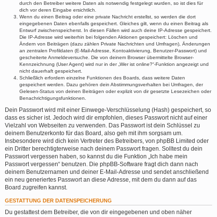
durch den Betreiber weitere Daten als notwendig festgelegt wurden, so ist dies für
dich vor deren Eingabe ersichtlich.
Wenn du einen Beitrag oder eine private Nachricht erstellst, so werden die dort
eingegebenen Daten ebenfalls gespeichert. Gleiches gilt, wenn du einen Beitrag als
Entwurf zwischenspeicherst. In diesen Fällen wird auch deine IP-Adresse gespeichert.
Die IP-Adresse wird weiterhin bei folgenden Aktionen gespeichert: Löschen und
Ändern von Beiträgen (dazu zählen Private Nachrichten und Umfragen), Änderungen
an zentralen Profildaten (E-Mail-Adresse, Kontoaktivierung, Benutzer-Passwort) und
gescheiterte Anmeldeversuche. Die von deinem Browser übermittelte Browser-
Kennzeichnung (User Agent) wird nur in der „Wer ist online?“-Funktion angezeigt und
nicht dauerhaft gespeichert.
Schließlich erfordern einzelne Funktionen des Boards, dass weitere Daten
gespeichert werden. Dazu gehören dein Abstimmungsverhalten bei Umfragen, der
Gelesen-Status von deinen Beiträgen oder explizit von dir gesetzte Lesezeichen oder
Benachrichtigungsfunktionen.
Dein Passwort wird mit einer Einwege-Verschlüsselung (Hash) gespeichert, so
dass es sicher ist. Jedoch wird dir empfohlen, dieses Passwort nicht auf einer
Vielzahl von Webseiten zu verwenden. Das Passwort ist dein Schlüssel zu
deinem Benutzerkonto für das Board, also geh mit ihm sorgsam um.
Insbesondere wird dich kein Vertreter des Betreibers, von phpBB Limited oder
ein Dritter berechtigterweise nach deinem Passwort fragen. Solltest du dein
Passwort vergessen haben, so kannst du die Funktion „Ich habe mein
Passwort vergessen“ benutzen. Die phpBB-Software fragt dich dann nach
deinem Benutzernamen und deiner E-Mail-Adresse und sendet anschließend
ein neu generiertes Passwort an diese Adresse, mit dem du dann auf das
Board zugreifen kannst.
GESTATTUNG DER DATENSPEICHERUNG
Du gestattest dem Betreiber, die von dir eingegebenen und oben näher