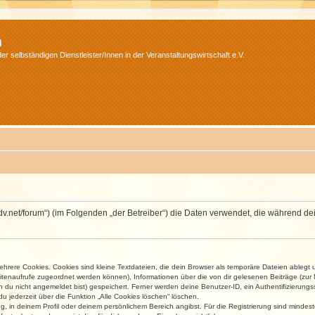
m
r selbständigen Dienstleister/Innen in der Veranstaltungswirtschaft e.V.
.isdv.net/forum“) (im Folgenden „der Betreiber“) die Daten verwendet, die währen
rere Cookies. Cookies sind kleine Textdateien, die dein Browser als temporäre Dateien ablegt 
 Seitenaufrufe zugeordnet werden können), Informationen über die von dir gelesenen Beiträge (zu
n du nicht angemeldet bist) gespeichert. Ferner werden deine Benutzer-ID, ein Authentifizierung
u jederzeit über die Funktion „Alle Cookies löschen“ löschen.
ng, in deinem Profil oder deinem persönlichem Bereich angibst. Für die Registrierung sind mind