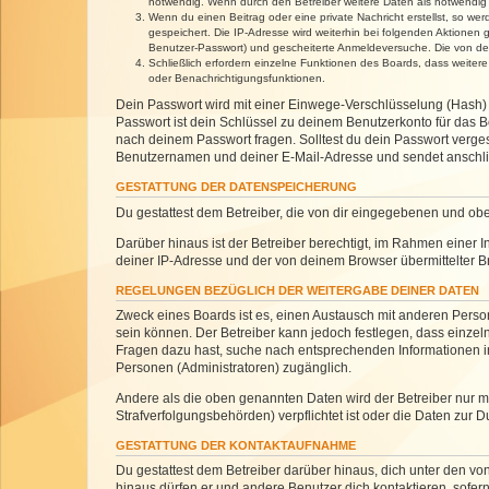
notwendig. Wenn durch den Betreiber weitere Daten als notwendig fe
Wenn du einen Beitrag oder eine private Nachricht erstellst, so we
gespeichert. Die IP-Adresse wird weiterhin bei folgenden Aktionen
Benutzer-Passwort) und gescheiterte Anmeldeversuche. Die von dein
Schließlich erfordern einzelne Funktionen des Boards, dass weite
oder Benachrichtigungsfunktionen.
Dein Passwort wird mit einer Einwege-Verschlüsselung (Hash) g
Passwort ist dein Schlüssel zu deinem Benutzerkonto für das Bo
nach deinem Passwort fragen. Solltest du dein Passwort verg
Benutzernamen und deiner E-Mail-Adresse und sendet anschlie
GESTATTUNG DER DATENSPEICHERUNG
Du gestattest dem Betreiber, die von dir eingegebenen und ob
Darüber hinaus ist der Betreiber berechtigt, im Rahmen einer
deiner IP-Adresse und der von deinem Browser übermittelter B
REGELUNGEN BEZÜGLICH DER WEITERGABE DEINER DATEN
Zweck eines Boards ist es, einen Austausch mit anderen Personen
sein können. Der Betreiber kann jedoch festlegen, dass einzeln
Fragen dazu hast, suche nach entsprechenden Informationen im 
Personen (Administratoren) zugänglich.
Andere als die oben genannten Daten wird der Betreiber nur mit
Strafverfolgungsbehörden) verpflichtet ist oder die Daten zur D
GESTATTUNG DER KONTAKTAUFNAHME
Du gestattest dem Betreiber darüber hinaus, dich unter den von
hinaus dürfen er und andere Benutzer dich kontaktieren, sofern