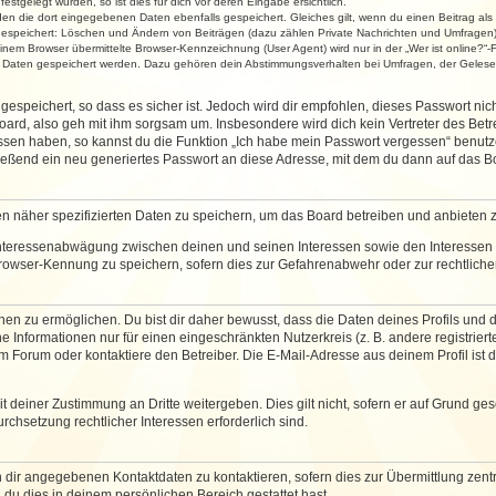
stgelegt wurden, so ist dies für dich vor deren Eingabe ersichtlich.
rden die dort eingegebenen Daten ebenfalls gespeichert. Gleiches gilt, wenn du einen Beitrag als
 gespeichert: Löschen und Ändern von Beiträgen (dazu zählen Private Nachrichten und Umfragen)
em Browser übermittelte Browser-Kennzeichnung (User Agent) wird nur in der „Wer ist online?“-F
re Daten gespeichert werden. Dazu gehören dein Abstimmungsverhalten bei Umfragen, der Gelesen
espeichert, so dass es sicher ist. Jedoch wird dir empfohlen, dieses Passwort ni
ard, also geh mit ihm sorgsam um. Insbesondere wird dich kein Vertreter des Betre
essen haben, so kannst du die Funktion „Ich habe mein Passwort vergessen“ benut
ßend ein neu generiertes Passwort an diese Adresse, mit dem du dann auf das Bo
en näher spezifizierten Daten zu speichern, um das Board betreiben und anbieten 
 Interessenabwägung zwischen deinen und seinen Interessen sowie den Interessen D
rowser-Kennung zu speichern, sofern dies zur Gefahrenabwehr oder zur rechtlichen
 zu ermöglichen. Du bist dir daher bewusst, dass die Daten deines Profils und die 
e Informationen nur für einen eingeschränkten Nutzerkreis (z. B. andere registriert
Forum oder kontaktiere den Betreiber. Die E-Mail-Adresse aus deinem Profil ist d
 deiner Zustimmung an Dritte weitergeben. Dies gilt nicht, sofern er auf Grund ge
urchsetzung rechtlicher Interessen erforderlich sind.
 dir angegebenen Kontaktdaten zu kontaktieren, sofern dies zur Übermittlung zentra
 du dies in deinem persönlichen Bereich gestattet hast.