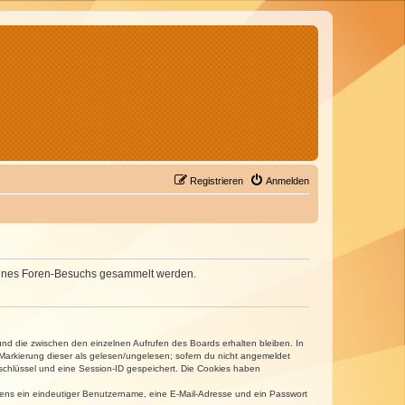
Registrieren
Anmelden
d deines Foren-Besuchs gesammelt werden.
und die zwischen den einzelnen Aufrufen des Boards erhalten bleiben. In
r Markierung dieser als gelesen/ungelesen; sofern du nicht angemeldet
sschlüssel und eine Session-ID gespeichert. Die Cookies haben
estens ein eindeutiger Benutzername, eine E-Mail-Adresse und ein Passwort