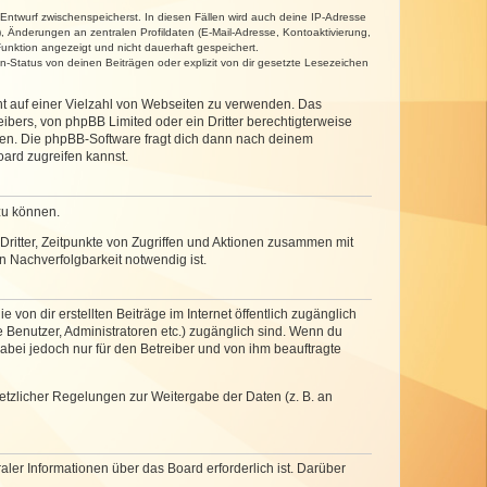
 Entwurf zwischenspeicherst. In diesen Fällen wird auch deine IP-Adresse
, Änderungen an zentralen Profildaten (E-Mail-Adresse, Kontoaktivierung,
unktion angezeigt und nicht dauerhaft gespeichert.
-Status von deinen Beiträgen oder explizit von dir gesetzte Lesezeichen
cht auf einer Vielzahl von Webseiten zu verwenden. Das
ibers, von phpBB Limited oder ein Dritter berechtigterweise
zen. Die phpBB-Software fragt dich dann nach deinem
ard zugreifen kannst.
zu können.
ritter, Zeitpunkte von Zugriffen und Aktionen zusammen mit
 Nachverfolgbarkeit notwendig ist.
von dir erstellten Beiträge im Internet öffentlich zugänglich
e Benutzer, Administratoren etc.) zugänglich sind. Wenn du
abei jedoch nur für den Betreiber und von ihm beauftragte
setzlicher Regelungen zur Weitergabe der Daten (z. B. an
ler Informationen über das Board erforderlich ist. Darüber