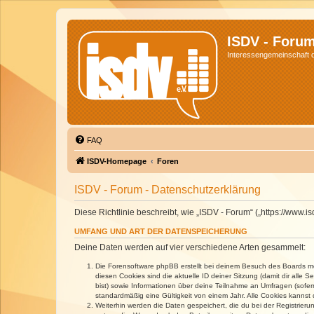
ISDV - Foru
Interessengemeinschaft de
FAQ
ISDV-Homepage
Foren
ISDV - Forum - Datenschutzerklärung
Diese Richtlinie beschreibt, wie „ISDV - Forum“ („https://www
UMFANG UND ART DER DATENSPEICHERUNG
Deine Daten werden auf vier verschiedene Arten gesammelt:
Die Forensoftware phpBB erstellt bei deinem Besuch des Boards meh
diesen Cookies sind die aktuelle ID deiner Sitzung (damit dir alle
bist) sowie Informationen über deine Teilnahme an Umfragen (sofer
standardmäßig eine Gültigkeit von einem Jahr. Alle Cookies kannst d
Weiterhin werden die Daten gespeichert, die du bei der Registrieru