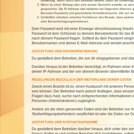
notwendig. Wenn durch den Betreiber weitere Daten als notwendig fe
Wenn du einen Beitrag oder eine private Nachricht erstellst, so we
gespeichert. Die IP-Adresse wird weiterhin bei folgenden Aktionen
Benutzer-Passwort) und gescheiterte Anmeldeversuche. Die von dein
Schließlich erfordern einzelne Funktionen des Boards, dass weite
oder Benachrichtigungsfunktionen.
Dein Passwort wird mit einer Einwege-Verschlüsselung (Hash) g
Passwort ist dein Schlüssel zu deinem Benutzerkonto für das Bo
nach deinem Passwort fragen. Solltest du dein Passwort verg
Benutzernamen und deiner E-Mail-Adresse und sendet anschlie
GESTATTUNG DER DATENSPEICHERUNG
Du gestattest dem Betreiber, die von dir eingegebenen und ob
Darüber hinaus ist der Betreiber berechtigt, im Rahmen einer
deiner IP-Adresse und der von deinem Browser übermittelter B
REGELUNGEN BEZÜGLICH DER WEITERGABE DEINER DATEN
Zweck eines Boards ist es, einen Austausch mit anderen Personen
sein können. Der Betreiber kann jedoch festlegen, dass einzeln
Fragen dazu hast, suche nach entsprechenden Informationen im 
Personen (Administratoren) zugänglich.
Andere als die oben genannten Daten wird der Betreiber nur mit
Strafverfolgungsbehörden) verpflichtet ist oder die Daten zur D
GESTATTUNG DER KONTAKTAUFNAHME
Du gestattest dem Betreiber darüber hinaus, dich unter den von
hinaus dürfen er und andere Benutzer dich kontaktieren, sofern