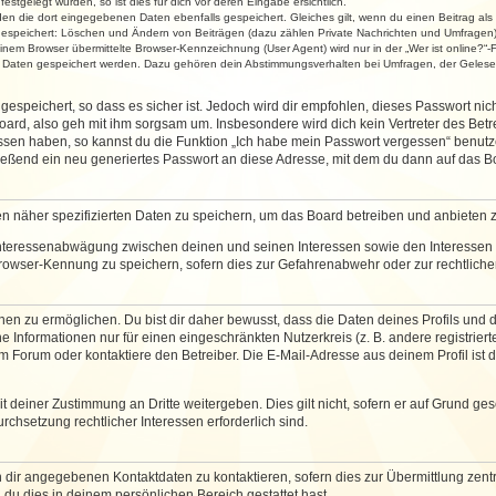
stgelegt wurden, so ist dies für dich vor deren Eingabe ersichtlich.
rden die dort eingegebenen Daten ebenfalls gespeichert. Gleiches gilt, wenn du einen Beitrag als
 gespeichert: Löschen und Ändern von Beiträgen (dazu zählen Private Nachrichten und Umfragen)
em Browser übermittelte Browser-Kennzeichnung (User Agent) wird nur in der „Wer ist online?“-F
re Daten gespeichert werden. Dazu gehören dein Abstimmungsverhalten bei Umfragen, der Gelesen
espeichert, so dass es sicher ist. Jedoch wird dir empfohlen, dieses Passwort ni
ard, also geh mit ihm sorgsam um. Insbesondere wird dich kein Vertreter des Betre
essen haben, so kannst du die Funktion „Ich habe mein Passwort vergessen“ benut
ßend ein neu generiertes Passwort an diese Adresse, mit dem du dann auf das Bo
en näher spezifizierten Daten zu speichern, um das Board betreiben und anbieten 
 Interessenabwägung zwischen deinen und seinen Interessen sowie den Interessen D
rowser-Kennung zu speichern, sofern dies zur Gefahrenabwehr oder zur rechtlichen
 zu ermöglichen. Du bist dir daher bewusst, dass die Daten deines Profils und die 
e Informationen nur für einen eingeschränkten Nutzerkreis (z. B. andere registriert
Forum oder kontaktiere den Betreiber. Die E-Mail-Adresse aus deinem Profil ist d
 deiner Zustimmung an Dritte weitergeben. Dies gilt nicht, sofern er auf Grund ge
urchsetzung rechtlicher Interessen erforderlich sind.
 dir angegebenen Kontaktdaten zu kontaktieren, sofern dies zur Übermittlung zentra
 du dies in deinem persönlichen Bereich gestattet hast.