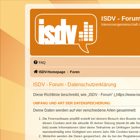
ISDV - Foru
Interessengemeinschaft de
FAQ
ISDV-Homepage
Foren
ISDV - Forum - Datenschutzerklärung
Diese Richtlinie beschreibt, wie „ISDV - Forum“ („https://www
UMFANG UND ART DER DATENSPEICHERUNG
Deine Daten werden auf vier verschiedene Arten gesammelt:
Die Forensoftware phpBB erstellt bei deinem Besuch des Boards meh
diesen Cookies sind die aktuelle ID deiner Sitzung (damit dir alle
bist) sowie Informationen über deine Teilnahme an Umfragen (sofer
standardmäßig eine Gültigkeit von einem Jahr. Alle Cookies kannst d
Weiterhin werden die Daten gespeichert, die du bei der Registrieru