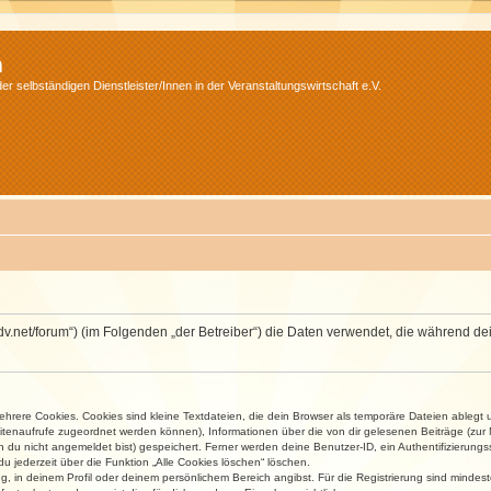
m
r selbständigen Dienstleister/Innen in der Veranstaltungswirtschaft e.V.
.isdv.net/forum“) (im Folgenden „der Betreiber“) die Daten verwendet, die währen
rere Cookies. Cookies sind kleine Textdateien, die dein Browser als temporäre Dateien ablegt 
 Seitenaufrufe zugeordnet werden können), Informationen über die von dir gelesenen Beiträge (zu
n du nicht angemeldet bist) gespeichert. Ferner werden deine Benutzer-ID, ein Authentifizierung
u jederzeit über die Funktion „Alle Cookies löschen“ löschen.
ng, in deinem Profil oder deinem persönlichem Bereich angibst. Für die Registrierung sind mind