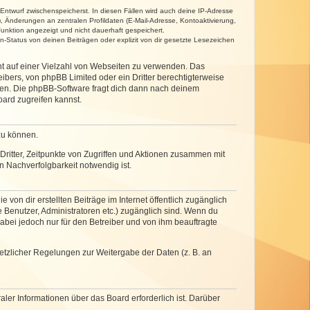
 Entwurf zwischenspeicherst. In diesen Fällen wird auch deine IP-Adresse
, Änderungen an zentralen Profildaten (E-Mail-Adresse, Kontoaktivierung,
unktion angezeigt und nicht dauerhaft gespeichert.
-Status von deinen Beiträgen oder explizit von dir gesetzte Lesezeichen
cht auf einer Vielzahl von Webseiten zu verwenden. Das
ibers, von phpBB Limited oder ein Dritter berechtigterweise
zen. Die phpBB-Software fragt dich dann nach deinem
ard zugreifen kannst.
zu können.
ritter, Zeitpunkte von Zugriffen und Aktionen zusammen mit
 Nachverfolgbarkeit notwendig ist.
von dir erstellten Beiträge im Internet öffentlich zugänglich
e Benutzer, Administratoren etc.) zugänglich sind. Wenn du
abei jedoch nur für den Betreiber und von ihm beauftragte
setzlicher Regelungen zur Weitergabe der Daten (z. B. an
ler Informationen über das Board erforderlich ist. Darüber