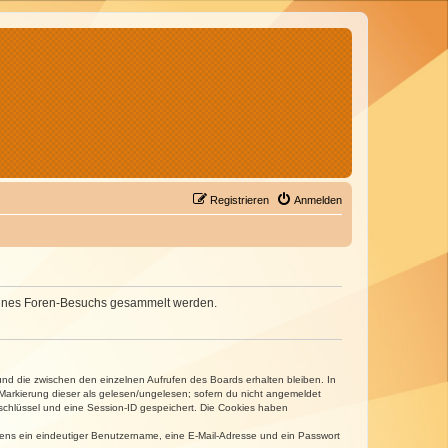
Registrieren
Anmelden
d deines Foren-Besuchs gesammelt werden.
und die zwischen den einzelnen Aufrufen des Boards erhalten bleiben. In
r Markierung dieser als gelesen/ungelesen; sofern du nicht angemeldet
sschlüssel und eine Session-ID gespeichert. Die Cookies haben
estens ein eindeutiger Benutzername, eine E-Mail-Adresse und ein Passwort