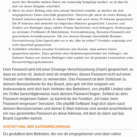
durch den Betreiber weitere Daten als notwendig festgelegt wurden, so ist dies für
dich vor deren Eingabe ersichtlich.
Wenn du einen Beitrag oder eine private Nachricht erstellst, so werden die dort
eingegebenen Daten ebenfalls gespeichert. Gleiches gilt, wenn du einen Beitrag als
Entwurf zwischenspeicherst. In diesen Fällen wird auch deine IP-Adresse gespeichert.
Die IP-Adresse wird weiterhin bei folgenden Aktionen gespeichert: Löschen und
Ändern von Beiträgen (dazu zählen Private Nachrichten und Umfragen), Änderungen
an zentralen Profildaten (E-Mail-Adresse, Kontoaktivierung, Benutzer-Passwort) und
gescheiterte Anmeldeversuche. Die von deinem Browser übermittelte Browser-
Kennzeichnung (User Agent) wird nur in der „Wer ist online?“-Funktion angezeigt und
nicht dauerhaft gespeichert.
Schließlich erfordern einzelne Funktionen des Boards, dass weitere Daten
gespeichert werden. Dazu gehören dein Abstimmungsverhalten bei Umfragen, der
Gelesen-Status von deinen Beiträgen oder explizit von dir gesetzte Lesezeichen oder
Benachrichtigungsfunktionen.
Dein Passwort wird mit einer Einwege-Verschlüsselung (Hash) gespeichert, so
dass es sicher ist. Jedoch wird dir empfohlen, dieses Passwort nicht auf einer
Vielzahl von Webseiten zu verwenden. Das Passwort ist dein Schlüssel zu
deinem Benutzerkonto für das Board, also geh mit ihm sorgsam um.
Insbesondere wird dich kein Vertreter des Betreibers, von phpBB Limited oder
ein Dritter berechtigterweise nach deinem Passwort fragen. Solltest du dein
Passwort vergessen haben, so kannst du die Funktion „Ich habe mein
Passwort vergessen“ benutzen. Die phpBB-Software fragt dich dann nach
deinem Benutzernamen und deiner E-Mail-Adresse und sendet anschließend
ein neu generiertes Passwort an diese Adresse, mit dem du dann auf das
Board zugreifen kannst.
GESTATTUNG DER DATENSPEICHERUNG
Du gestattest dem Betreiber, die von dir eingegebenen und oben näher