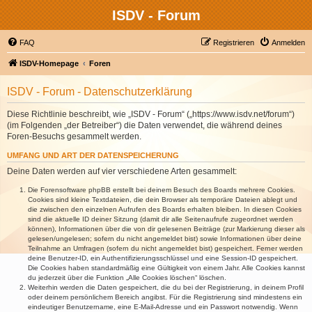
ISDV - Forum
FAQ
Registrieren
Anmelden
ISDV-Homepage
Foren
ISDV - Forum - Datenschutzerklärung
Diese Richtlinie beschreibt, wie „ISDV - Forum“ („https://www.isdv.net/forum“)
(im Folgenden „der Betreiber“) die Daten verwendet, die während deines
Foren-Besuchs gesammelt werden.
UMFANG UND ART DER DATENSPEICHERUNG
Deine Daten werden auf vier verschiedene Arten gesammelt:
Die Forensoftware phpBB erstellt bei deinem Besuch des Boards mehrere Cookies.
Cookies sind kleine Textdateien, die dein Browser als temporäre Dateien ablegt und
die zwischen den einzelnen Aufrufen des Boards erhalten bleiben. In diesen Cookies
sind die aktuelle ID deiner Sitzung (damit dir alle Seitenaufrufe zugeordnet werden
können), Informationen über die von dir gelesenen Beiträge (zur Markierung dieser als
gelesen/ungelesen; sofern du nicht angemeldet bist) sowie Informationen über deine
Teilnahme an Umfragen (sofern du nicht angemeldet bist) gespeichert. Ferner werden
deine Benutzer-ID, ein Authentifizierungsschlüssel und eine Session-ID gespeichert.
Die Cookies haben standardmäßig eine Gültigkeit von einem Jahr. Alle Cookies kannst
du jederzeit über die Funktion „Alle Cookies löschen“ löschen.
Weiterhin werden die Daten gespeichert, die du bei der Registrierung, in deinem Profil
oder deinem persönlichem Bereich angibst. Für die Registrierung sind mindestens ein
eindeutiger Benutzername, eine E-Mail-Adresse und ein Passwort notwendig. Wenn