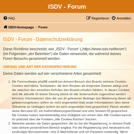
ISDV - Forum
FAQ
Registrieren
Anmelden
ISDV-Homepage
Foren
ISDV - Forum - Datenschutzerklärung
Diese Richtlinie beschreibt, wie „ISDV - Forum“ („https://www.isdv.net/forum“)
(im Folgenden „der Betreiber“) die Daten verwendet, die während deines
Foren-Besuchs gesammelt werden.
UMFANG UND ART DER DATENSPEICHERUNG
Deine Daten werden auf vier verschiedene Arten gesammelt:
Die Forensoftware phpBB erstellt bei deinem Besuch des Boards mehrere Cookies.
Cookies sind kleine Textdateien, die dein Browser als temporäre Dateien ablegt und
die zwischen den einzelnen Aufrufen des Boards erhalten bleiben. In diesen Cookies
sind die aktuelle ID deiner Sitzung (damit dir alle Seitenaufrufe zugeordnet werden
können), Informationen über die von dir gelesenen Beiträge (zur Markierung dieser als
gelesen/ungelesen; sofern du nicht angemeldet bist) sowie Informationen über deine
Teilnahme an Umfragen (sofern du nicht angemeldet bist) gespeichert. Ferner werden
deine Benutzer-ID, ein Authentifizierungsschlüssel und eine Session-ID gespeichert.
Die Cookies haben standardmäßig eine Gültigkeit von einem Jahr. Alle Cookies kannst
du jederzeit über die Funktion „Alle Cookies löschen“ löschen.
Weiterhin werden die Daten gespeichert, die du bei der Registrierung, in deinem Profil
oder deinem persönlichem Bereich angibst. Für die Registrierung sind mindestens ein
eindeutiger Benutzername, eine E-Mail-Adresse und ein Passwort notwendig. Wenn