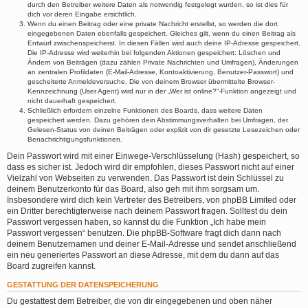
durch den Betreiber weitere Daten als notwendig festgelegt wurden, so ist dies für
dich vor deren Eingabe ersichtlich.
Wenn du einen Beitrag oder eine private Nachricht erstellst, so werden die dort
eingegebenen Daten ebenfalls gespeichert. Gleiches gilt, wenn du einen Beitrag als
Entwurf zwischenspeicherst. In diesen Fällen wird auch deine IP-Adresse gespeichert.
Die IP-Adresse wird weiterhin bei folgenden Aktionen gespeichert: Löschen und
Ändern von Beiträgen (dazu zählen Private Nachrichten und Umfragen), Änderungen
an zentralen Profildaten (E-Mail-Adresse, Kontoaktivierung, Benutzer-Passwort) und
gescheiterte Anmeldeversuche. Die von deinem Browser übermittelte Browser-
Kennzeichnung (User Agent) wird nur in der „Wer ist online?“-Funktion angezeigt und
nicht dauerhaft gespeichert.
Schließlich erfordern einzelne Funktionen des Boards, dass weitere Daten
gespeichert werden. Dazu gehören dein Abstimmungsverhalten bei Umfragen, der
Gelesen-Status von deinen Beiträgen oder explizit von dir gesetzte Lesezeichen oder
Benachrichtigungsfunktionen.
Dein Passwort wird mit einer Einwege-Verschlüsselung (Hash) gespeichert, so
dass es sicher ist. Jedoch wird dir empfohlen, dieses Passwort nicht auf einer
Vielzahl von Webseiten zu verwenden. Das Passwort ist dein Schlüssel zu
deinem Benutzerkonto für das Board, also geh mit ihm sorgsam um.
Insbesondere wird dich kein Vertreter des Betreibers, von phpBB Limited oder
ein Dritter berechtigterweise nach deinem Passwort fragen. Solltest du dein
Passwort vergessen haben, so kannst du die Funktion „Ich habe mein
Passwort vergessen“ benutzen. Die phpBB-Software fragt dich dann nach
deinem Benutzernamen und deiner E-Mail-Adresse und sendet anschließend
ein neu generiertes Passwort an diese Adresse, mit dem du dann auf das
Board zugreifen kannst.
GESTATTUNG DER DATENSPEICHERUNG
Du gestattest dem Betreiber, die von dir eingegebenen und oben näher