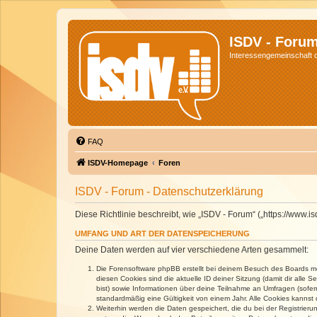
ISDV - Foru
Interessengemeinschaft de
FAQ
ISDV-Homepage
Foren
ISDV - Forum - Datenschutzerklärung
Diese Richtlinie beschreibt, wie „ISDV - Forum“ („https://www
UMFANG UND ART DER DATENSPEICHERUNG
Deine Daten werden auf vier verschiedene Arten gesammelt:
Die Forensoftware phpBB erstellt bei deinem Besuch des Boards meh
diesen Cookies sind die aktuelle ID deiner Sitzung (damit dir alle
bist) sowie Informationen über deine Teilnahme an Umfragen (sofer
standardmäßig eine Gültigkeit von einem Jahr. Alle Cookies kannst d
Weiterhin werden die Daten gespeichert, die du bei der Registrieru