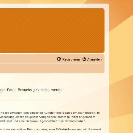
Registrieren
Anmelden
d deines Foren-Besuchs gesammelt werden.
und die zwischen den einzelnen Aufrufen des Boards erhalten bleiben. In
r Markierung dieser als gelesen/ungelesen; sofern du nicht angemeldet
sschlüssel und eine Session-ID gespeichert. Die Cookies haben
estens ein eindeutiger Benutzername, eine E-Mail-Adresse und ein Passwort