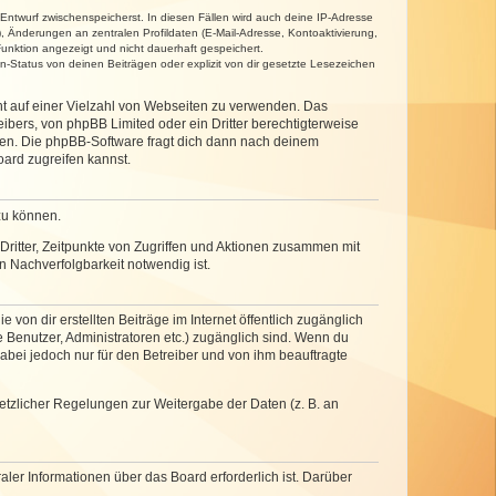
 Entwurf zwischenspeicherst. In diesen Fällen wird auch deine IP-Adresse
, Änderungen an zentralen Profildaten (E-Mail-Adresse, Kontoaktivierung,
unktion angezeigt und nicht dauerhaft gespeichert.
-Status von deinen Beiträgen oder explizit von dir gesetzte Lesezeichen
cht auf einer Vielzahl von Webseiten zu verwenden. Das
ibers, von phpBB Limited oder ein Dritter berechtigterweise
zen. Die phpBB-Software fragt dich dann nach deinem
ard zugreifen kannst.
zu können.
ritter, Zeitpunkte von Zugriffen und Aktionen zusammen mit
 Nachverfolgbarkeit notwendig ist.
von dir erstellten Beiträge im Internet öffentlich zugänglich
e Benutzer, Administratoren etc.) zugänglich sind. Wenn du
abei jedoch nur für den Betreiber und von ihm beauftragte
setzlicher Regelungen zur Weitergabe der Daten (z. B. an
ler Informationen über das Board erforderlich ist. Darüber