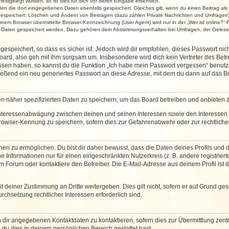
stgelegt wurden, so ist dies für dich vor deren Eingabe ersichtlich.
rden die dort eingegebenen Daten ebenfalls gespeichert. Gleiches gilt, wenn du einen Beitrag als
 gespeichert: Löschen und Ändern von Beiträgen (dazu zählen Private Nachrichten und Umfragen)
em Browser übermittelte Browser-Kennzeichnung (User Agent) wird nur in der „Wer ist online?“-F
re Daten gespeichert werden. Dazu gehören dein Abstimmungsverhalten bei Umfragen, der Gelesen
espeichert, so dass es sicher ist. Jedoch wird dir empfohlen, dieses Passwort ni
ard, also geh mit ihm sorgsam um. Insbesondere wird dich kein Vertreter des Betre
essen haben, so kannst du die Funktion „Ich habe mein Passwort vergessen“ benut
ßend ein neu generiertes Passwort an diese Adresse, mit dem du dann auf das Bo
en näher spezifizierten Daten zu speichern, um das Board betreiben und anbieten 
 Interessenabwägung zwischen deinen und seinen Interessen sowie den Interessen D
rowser-Kennung zu speichern, sofern dies zur Gefahrenabwehr oder zur rechtlichen
 zu ermöglichen. Du bist dir daher bewusst, dass die Daten deines Profils und die 
e Informationen nur für einen eingeschränkten Nutzerkreis (z. B. andere registriert
Forum oder kontaktiere den Betreiber. Die E-Mail-Adresse aus deinem Profil ist d
 deiner Zustimmung an Dritte weitergeben. Dies gilt nicht, sofern er auf Grund ge
urchsetzung rechtlicher Interessen erforderlich sind.
 dir angegebenen Kontaktdaten zu kontaktieren, sofern dies zur Übermittlung zentra
 du dies in deinem persönlichen Bereich gestattet hast.