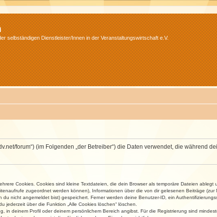
m
r selbständigen Dienstleister/Innen in der Veranstaltungswirtschaft e.V.
.isdv.net/forum“) (im Folgenden „der Betreiber“) die Daten verwendet, die währen
rere Cookies. Cookies sind kleine Textdateien, die dein Browser als temporäre Dateien ablegt 
 Seitenaufrufe zugeordnet werden können), Informationen über die von dir gelesenen Beiträge (zu
n du nicht angemeldet bist) gespeichert. Ferner werden deine Benutzer-ID, ein Authentifizierung
u jederzeit über die Funktion „Alle Cookies löschen“ löschen.
ng, in deinem Profil oder deinem persönlichem Bereich angibst. Für die Registrierung sind mind