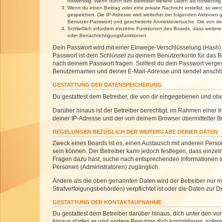
notwendig. Wenn durch den Betreiber weitere Daten als notwendig fe
Wenn du einen Beitrag oder eine private Nachricht erstellst, so we
gespeichert. Die IP-Adresse wird weiterhin bei folgenden Aktionen
Benutzer-Passwort) und gescheiterte Anmeldeversuche. Die von dein
Schließlich erfordern einzelne Funktionen des Boards, dass weite
oder Benachrichtigungsfunktionen.
Dein Passwort wird mit einer Einwege-Verschlüsselung (Hash) g
Passwort ist dein Schlüssel zu deinem Benutzerkonto für das Bo
nach deinem Passwort fragen. Solltest du dein Passwort verg
Benutzernamen und deiner E-Mail-Adresse und sendet anschlie
GESTATTUNG DER DATENSPEICHERUNG
Du gestattest dem Betreiber, die von dir eingegebenen und ob
Darüber hinaus ist der Betreiber berechtigt, im Rahmen einer
deiner IP-Adresse und der von deinem Browser übermittelter B
REGELUNGEN BEZÜGLICH DER WEITERGABE DEINER DATEN
Zweck eines Boards ist es, einen Austausch mit anderen Personen
sein können. Der Betreiber kann jedoch festlegen, dass einzeln
Fragen dazu hast, suche nach entsprechenden Informationen im 
Personen (Administratoren) zugänglich.
Andere als die oben genannten Daten wird der Betreiber nur mit
Strafverfolgungsbehörden) verpflichtet ist oder die Daten zur D
GESTATTUNG DER KONTAKTAUFNAHME
Du gestattest dem Betreiber darüber hinaus, dich unter den von
hinaus dürfen er und andere Benutzer dich kontaktieren, sofern