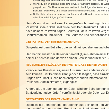
notwendig. Wenn durch den Betreiber weitere Daten als notwendig fe
Wenn du einen Beitrag oder eine private Nachricht erstellst, so we
gespeichert. Die IP-Adresse wird weiterhin bei folgenden Aktionen
Benutzer-Passwort) und gescheiterte Anmeldeversuche. Die von dein
Schließlich erfordern einzelne Funktionen des Boards, dass weite
oder Benachrichtigungsfunktionen.
Dein Passwort wird mit einer Einwege-Verschlüsselung (Hash) g
Passwort ist dein Schlüssel zu deinem Benutzerkonto für das Bo
nach deinem Passwort fragen. Solltest du dein Passwort verg
Benutzernamen und deiner E-Mail-Adresse und sendet anschlie
GESTATTUNG DER DATENSPEICHERUNG
Du gestattest dem Betreiber, die von dir eingegebenen und ob
Darüber hinaus ist der Betreiber berechtigt, im Rahmen einer
deiner IP-Adresse und der von deinem Browser übermittelter B
REGELUNGEN BEZÜGLICH DER WEITERGABE DEINER DATEN
Zweck eines Boards ist es, einen Austausch mit anderen Personen
sein können. Der Betreiber kann jedoch festlegen, dass einzeln
Fragen dazu hast, suche nach entsprechenden Informationen im 
Personen (Administratoren) zugänglich.
Andere als die oben genannten Daten wird der Betreiber nur mit
Strafverfolgungsbehörden) verpflichtet ist oder die Daten zur D
GESTATTUNG DER KONTAKTAUFNAHME
Du gestattest dem Betreiber darüber hinaus, dich unter den von
hinaus dürfen er und andere Benutzer dich kontaktieren, sofern