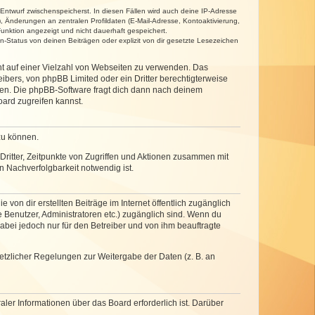
 Entwurf zwischenspeicherst. In diesen Fällen wird auch deine IP-Adresse
, Änderungen an zentralen Profildaten (E-Mail-Adresse, Kontoaktivierung,
unktion angezeigt und nicht dauerhaft gespeichert.
-Status von deinen Beiträgen oder explizit von dir gesetzte Lesezeichen
cht auf einer Vielzahl von Webseiten zu verwenden. Das
ibers, von phpBB Limited oder ein Dritter berechtigterweise
zen. Die phpBB-Software fragt dich dann nach deinem
ard zugreifen kannst.
zu können.
ritter, Zeitpunkte von Zugriffen und Aktionen zusammen mit
 Nachverfolgbarkeit notwendig ist.
von dir erstellten Beiträge im Internet öffentlich zugänglich
e Benutzer, Administratoren etc.) zugänglich sind. Wenn du
abei jedoch nur für den Betreiber und von ihm beauftragte
setzlicher Regelungen zur Weitergabe der Daten (z. B. an
ler Informationen über das Board erforderlich ist. Darüber