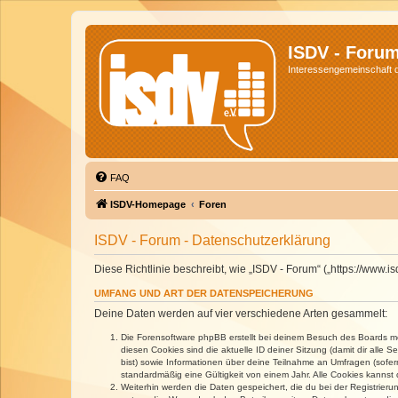
ISDV - Foru
Interessengemeinschaft de
FAQ
ISDV-Homepage
Foren
ISDV - Forum - Datenschutzerklärung
Diese Richtlinie beschreibt, wie „ISDV - Forum“ („https://www
UMFANG UND ART DER DATENSPEICHERUNG
Deine Daten werden auf vier verschiedene Arten gesammelt:
Die Forensoftware phpBB erstellt bei deinem Besuch des Boards meh
diesen Cookies sind die aktuelle ID deiner Sitzung (damit dir alle
bist) sowie Informationen über deine Teilnahme an Umfragen (sofer
standardmäßig eine Gültigkeit von einem Jahr. Alle Cookies kannst d
Weiterhin werden die Daten gespeichert, die du bei der Registrieru