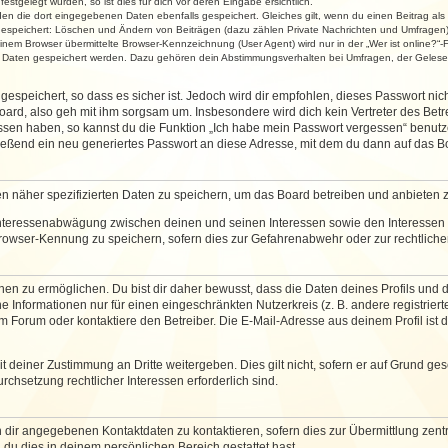
stgelegt wurden, so ist dies für dich vor deren Eingabe ersichtlich.
rden die dort eingegebenen Daten ebenfalls gespeichert. Gleiches gilt, wenn du einen Beitrag als
 gespeichert: Löschen und Ändern von Beiträgen (dazu zählen Private Nachrichten und Umfragen)
em Browser übermittelte Browser-Kennzeichnung (User Agent) wird nur in der „Wer ist online?“-F
re Daten gespeichert werden. Dazu gehören dein Abstimmungsverhalten bei Umfragen, der Gelesen
espeichert, so dass es sicher ist. Jedoch wird dir empfohlen, dieses Passwort ni
ard, also geh mit ihm sorgsam um. Insbesondere wird dich kein Vertreter des Betre
essen haben, so kannst du die Funktion „Ich habe mein Passwort vergessen“ benut
ßend ein neu generiertes Passwort an diese Adresse, mit dem du dann auf das Bo
en näher spezifizierten Daten zu speichern, um das Board betreiben und anbieten 
 Interessenabwägung zwischen deinen und seinen Interessen sowie den Interessen D
rowser-Kennung zu speichern, sofern dies zur Gefahrenabwehr oder zur rechtlichen
 zu ermöglichen. Du bist dir daher bewusst, dass die Daten deines Profils und die 
e Informationen nur für einen eingeschränkten Nutzerkreis (z. B. andere registriert
Forum oder kontaktiere den Betreiber. Die E-Mail-Adresse aus deinem Profil ist d
 deiner Zustimmung an Dritte weitergeben. Dies gilt nicht, sofern er auf Grund ge
urchsetzung rechtlicher Interessen erforderlich sind.
 dir angegebenen Kontaktdaten zu kontaktieren, sofern dies zur Übermittlung zentra
 du dies in deinem persönlichen Bereich gestattet hast.