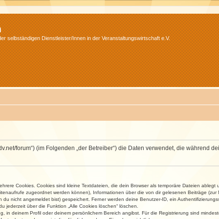
m
r selbständigen Dienstleister/Innen in der Veranstaltungswirtschaft e.V.
.isdv.net/forum“) (im Folgenden „der Betreiber“) die Daten verwendet, die währen
rere Cookies. Cookies sind kleine Textdateien, die dein Browser als temporäre Dateien ablegt 
 Seitenaufrufe zugeordnet werden können), Informationen über die von dir gelesenen Beiträge (zu
n du nicht angemeldet bist) gespeichert. Ferner werden deine Benutzer-ID, ein Authentifizierung
u jederzeit über die Funktion „Alle Cookies löschen“ löschen.
ng, in deinem Profil oder deinem persönlichem Bereich angibst. Für die Registrierung sind mind