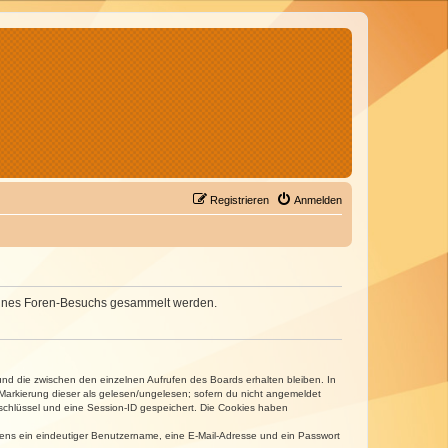
Registrieren
Anmelden
d deines Foren-Besuchs gesammelt werden.
und die zwischen den einzelnen Aufrufen des Boards erhalten bleiben. In
r Markierung dieser als gelesen/ungelesen; sofern du nicht angemeldet
sschlüssel und eine Session-ID gespeichert. Die Cookies haben
estens ein eindeutiger Benutzername, eine E-Mail-Adresse und ein Passwort