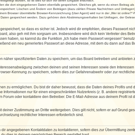
stgelegt wurden, so ist dies für dich vor deren Eingabe ersichtlich.
rden die dort eingegebenen Daten ebenfalls gespeichert. Gleiches gilt, wenn du einen Beitrag als
 gespeichert: Löschen und Ändern von Beiträgen (dazu zählen Private Nachrichten und Umfragen)
em Browser übermittelte Browser-Kennzeichnung (User Agent) wird nur in der „Wer ist online?“-F
re Daten gespeichert werden. Dazu gehören dein Abstimmungsverhalten bei Umfragen, der Gelesen
espeichert, so dass es sicher ist. Jedoch wird dir empfohlen, dieses Passwort ni
ard, also geh mit ihm sorgsam um. Insbesondere wird dich kein Vertreter des Betre
essen haben, so kannst du die Funktion „Ich habe mein Passwort vergessen“ benut
ßend ein neu generiertes Passwort an diese Adresse, mit dem du dann auf das Bo
en näher spezifizierten Daten zu speichern, um das Board betreiben und anbieten 
 Interessenabwägung zwischen deinen und seinen Interessen sowie den Interessen D
rowser-Kennung zu speichern, sofern dies zur Gefahrenabwehr oder zur rechtlichen
 zu ermöglichen. Du bist dir daher bewusst, dass die Daten deines Profils und die 
e Informationen nur für einen eingeschränkten Nutzerkreis (z. B. andere registriert
Forum oder kontaktiere den Betreiber. Die E-Mail-Adresse aus deinem Profil ist d
 deiner Zustimmung an Dritte weitergeben. Dies gilt nicht, sofern er auf Grund ge
urchsetzung rechtlicher Interessen erforderlich sind.
 dir angegebenen Kontaktdaten zu kontaktieren, sofern dies zur Übermittlung zentra
 du dies in deinem persönlichen Bereich gestattet hast.