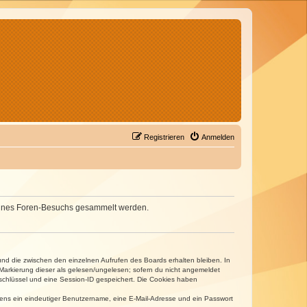
Registrieren
Anmelden
d deines Foren-Besuchs gesammelt werden.
und die zwischen den einzelnen Aufrufen des Boards erhalten bleiben. In
r Markierung dieser als gelesen/ungelesen; sofern du nicht angemeldet
sschlüssel und eine Session-ID gespeichert. Die Cookies haben
estens ein eindeutiger Benutzername, eine E-Mail-Adresse und ein Passwort