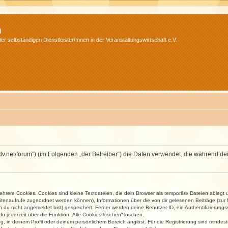
m
r selbständigen Dienstleister/Innen in der Veranstaltungswirtschaft e.V.
.isdv.net/forum“) (im Folgenden „der Betreiber“) die Daten verwendet, die währen
rere Cookies. Cookies sind kleine Textdateien, die dein Browser als temporäre Dateien ablegt 
 Seitenaufrufe zugeordnet werden können), Informationen über die von dir gelesenen Beiträge (zu
n du nicht angemeldet bist) gespeichert. Ferner werden deine Benutzer-ID, ein Authentifizierung
u jederzeit über die Funktion „Alle Cookies löschen“ löschen.
ng, in deinem Profil oder deinem persönlichem Bereich angibst. Für die Registrierung sind mind