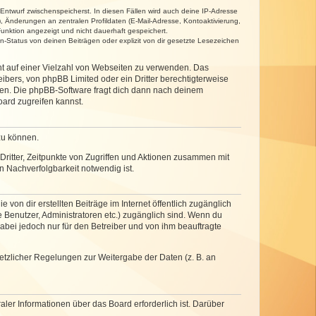
 Entwurf zwischenspeicherst. In diesen Fällen wird auch deine IP-Adresse
, Änderungen an zentralen Profildaten (E-Mail-Adresse, Kontoaktivierung,
unktion angezeigt und nicht dauerhaft gespeichert.
-Status von deinen Beiträgen oder explizit von dir gesetzte Lesezeichen
cht auf einer Vielzahl von Webseiten zu verwenden. Das
ibers, von phpBB Limited oder ein Dritter berechtigterweise
zen. Die phpBB-Software fragt dich dann nach deinem
ard zugreifen kannst.
zu können.
ritter, Zeitpunkte von Zugriffen und Aktionen zusammen mit
 Nachverfolgbarkeit notwendig ist.
von dir erstellten Beiträge im Internet öffentlich zugänglich
e Benutzer, Administratoren etc.) zugänglich sind. Wenn du
abei jedoch nur für den Betreiber und von ihm beauftragte
setzlicher Regelungen zur Weitergabe der Daten (z. B. an
ler Informationen über das Board erforderlich ist. Darüber