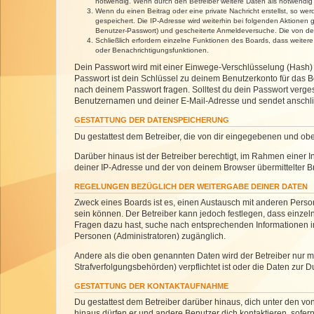
notwendig. Wenn durch den Betreiber weitere Daten als notwendig fe
Wenn du einen Beitrag oder eine private Nachricht erstellst, so we
gespeichert. Die IP-Adresse wird weiterhin bei folgenden Aktionen
Benutzer-Passwort) und gescheiterte Anmeldeversuche. Die von dein
Schließlich erfordern einzelne Funktionen des Boards, dass weite
oder Benachrichtigungsfunktionen.
Dein Passwort wird mit einer Einwege-Verschlüsselung (Hash) g
Passwort ist dein Schlüssel zu deinem Benutzerkonto für das Bo
nach deinem Passwort fragen. Solltest du dein Passwort verg
Benutzernamen und deiner E-Mail-Adresse und sendet anschlie
GESTATTUNG DER DATENSPEICHERUNG
Du gestattest dem Betreiber, die von dir eingegebenen und ob
Darüber hinaus ist der Betreiber berechtigt, im Rahmen einer
deiner IP-Adresse und der von deinem Browser übermittelter B
REGELUNGEN BEZÜGLICH DER WEITERGABE DEINER DATEN
Zweck eines Boards ist es, einen Austausch mit anderen Personen
sein können. Der Betreiber kann jedoch festlegen, dass einzeln
Fragen dazu hast, suche nach entsprechenden Informationen im 
Personen (Administratoren) zugänglich.
Andere als die oben genannten Daten wird der Betreiber nur mit
Strafverfolgungsbehörden) verpflichtet ist oder die Daten zur D
GESTATTUNG DER KONTAKTAUFNAHME
Du gestattest dem Betreiber darüber hinaus, dich unter den von
hinaus dürfen er und andere Benutzer dich kontaktieren, sofern