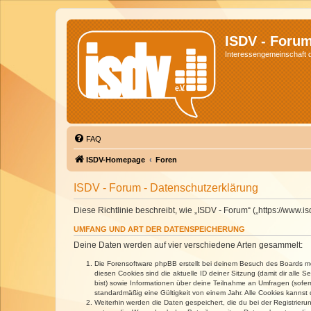
ISDV - Foru
Interessengemeinschaft de
FAQ
ISDV-Homepage
Foren
ISDV - Forum - Datenschutzerklärung
Diese Richtlinie beschreibt, wie „ISDV - Forum“ („https://www
UMFANG UND ART DER DATENSPEICHERUNG
Deine Daten werden auf vier verschiedene Arten gesammelt:
Die Forensoftware phpBB erstellt bei deinem Besuch des Boards meh
diesen Cookies sind die aktuelle ID deiner Sitzung (damit dir alle
bist) sowie Informationen über deine Teilnahme an Umfragen (sofer
standardmäßig eine Gültigkeit von einem Jahr. Alle Cookies kannst d
Weiterhin werden die Daten gespeichert, die du bei der Registrieru