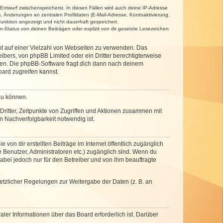
 Entwurf zwischenspeicherst. In diesen Fällen wird auch deine IP-Adresse
, Änderungen an zentralen Profildaten (E-Mail-Adresse, Kontoaktivierung,
unktion angezeigt und nicht dauerhaft gespeichert.
-Status von deinen Beiträgen oder explizit von dir gesetzte Lesezeichen
cht auf einer Vielzahl von Webseiten zu verwenden. Das
ibers, von phpBB Limited oder ein Dritter berechtigterweise
zen. Die phpBB-Software fragt dich dann nach deinem
ard zugreifen kannst.
zu können.
ritter, Zeitpunkte von Zugriffen und Aktionen zusammen mit
 Nachverfolgbarkeit notwendig ist.
von dir erstellten Beiträge im Internet öffentlich zugänglich
e Benutzer, Administratoren etc.) zugänglich sind. Wenn du
abei jedoch nur für den Betreiber und von ihm beauftragte
setzlicher Regelungen zur Weitergabe der Daten (z. B. an
ler Informationen über das Board erforderlich ist. Darüber