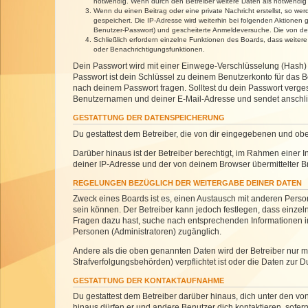
notwendig. Wenn durch den Betreiber weitere Daten als notwendig fe
Wenn du einen Beitrag oder eine private Nachricht erstellst, so we
gespeichert. Die IP-Adresse wird weiterhin bei folgenden Aktionen
Benutzer-Passwort) und gescheiterte Anmeldeversuche. Die von dein
Schließlich erfordern einzelne Funktionen des Boards, dass weite
oder Benachrichtigungsfunktionen.
Dein Passwort wird mit einer Einwege-Verschlüsselung (Hash) g
Passwort ist dein Schlüssel zu deinem Benutzerkonto für das Bo
nach deinem Passwort fragen. Solltest du dein Passwort verg
Benutzernamen und deiner E-Mail-Adresse und sendet anschlie
GESTATTUNG DER DATENSPEICHERUNG
Du gestattest dem Betreiber, die von dir eingegebenen und ob
Darüber hinaus ist der Betreiber berechtigt, im Rahmen einer
deiner IP-Adresse und der von deinem Browser übermittelter B
REGELUNGEN BEZÜGLICH DER WEITERGABE DEINER DATEN
Zweck eines Boards ist es, einen Austausch mit anderen Personen
sein können. Der Betreiber kann jedoch festlegen, dass einzeln
Fragen dazu hast, suche nach entsprechenden Informationen im 
Personen (Administratoren) zugänglich.
Andere als die oben genannten Daten wird der Betreiber nur mit
Strafverfolgungsbehörden) verpflichtet ist oder die Daten zur D
GESTATTUNG DER KONTAKTAUFNAHME
Du gestattest dem Betreiber darüber hinaus, dich unter den von
hinaus dürfen er und andere Benutzer dich kontaktieren, sofern