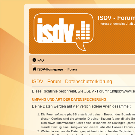
ISDV - Foru
Interessengemeinschaft de
FAQ
ISDV-Homepage
Foren
ISDV - Forum - Datenschutzerklärung
Diese Richtlinie beschreibt, wie „ISDV - Forum“ („https://www
UMFANG UND ART DER DATENSPEICHERUNG
Deine Daten werden auf vier verschiedene Arten gesammelt:
Die Forensoftware phpBB erstellt bei deinem Besuch des Boards meh
diesen Cookies sind die aktuelle ID deiner Sitzung (damit dir alle
bist) sowie Informationen über deine Teilnahme an Umfragen (sofer
standardmäßig eine Gültigkeit von einem Jahr. Alle Cookies kannst d
Weiterhin werden die Daten gespeichert, die du bei der Registrieru