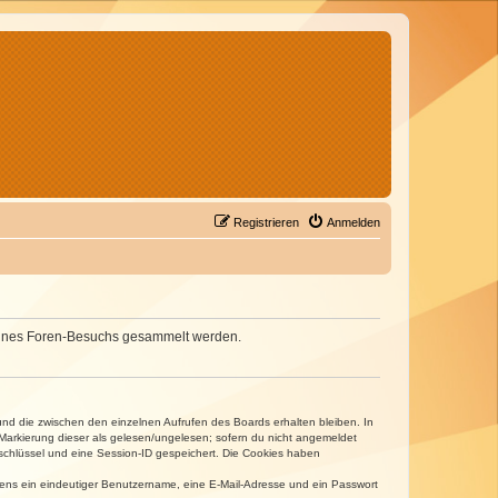
Registrieren
Anmelden
d deines Foren-Besuchs gesammelt werden.
und die zwischen den einzelnen Aufrufen des Boards erhalten bleiben. In
r Markierung dieser als gelesen/ungelesen; sofern du nicht angemeldet
sschlüssel und eine Session-ID gespeichert. Die Cookies haben
estens ein eindeutiger Benutzername, eine E-Mail-Adresse und ein Passwort