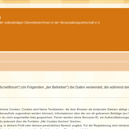
m
r selbständigen Dienstleister/Innen in der Veranstaltungswirtschaft e.V.
.isdv.net/forum“) (im Folgenden „der Betreiber“) die Daten verwendet, die währen
rere Cookies. Cookies sind kleine Textdateien, die dein Browser als temporäre Dateien ablegt 
 Seitenaufrufe zugeordnet werden können), Informationen über die von dir gelesenen Beiträge (zu
n du nicht angemeldet bist) gespeichert. Ferner werden deine Benutzer-ID, ein Authentifizierung
u jederzeit über die Funktion „Alle Cookies löschen“ löschen.
ng, in deinem Profil oder deinem persönlichem Bereich angibst. Für die Registrierung sind mind