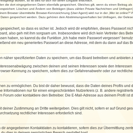
stgelegt wurden, so ist dies für dich vor deren Eingabe ersichtlich.
rden die dort eingegebenen Daten ebenfalls gespeichert. Gleiches gilt, wenn du einen Beitrag als
 gespeichert: Löschen und Ändern von Beiträgen (dazu zählen Private Nachrichten und Umfragen)
em Browser übermittelte Browser-Kennzeichnung (User Agent) wird nur in der „Wer ist online?“-F
re Daten gespeichert werden. Dazu gehören dein Abstimmungsverhalten bei Umfragen, der Gelesen
espeichert, so dass es sicher ist. Jedoch wird dir empfohlen, dieses Passwort ni
ard, also geh mit ihm sorgsam um. Insbesondere wird dich kein Vertreter des Betre
essen haben, so kannst du die Funktion „Ich habe mein Passwort vergessen“ benut
ßend ein neu generiertes Passwort an diese Adresse, mit dem du dann auf das Bo
en näher spezifizierten Daten zu speichern, um das Board betreiben und anbieten 
 Interessenabwägung zwischen deinen und seinen Interessen sowie den Interessen D
rowser-Kennung zu speichern, sofern dies zur Gefahrenabwehr oder zur rechtlichen
 zu ermöglichen. Du bist dir daher bewusst, dass die Daten deines Profils und die 
e Informationen nur für einen eingeschränkten Nutzerkreis (z. B. andere registriert
Forum oder kontaktiere den Betreiber. Die E-Mail-Adresse aus deinem Profil ist d
 deiner Zustimmung an Dritte weitergeben. Dies gilt nicht, sofern er auf Grund ge
urchsetzung rechtlicher Interessen erforderlich sind.
 dir angegebenen Kontaktdaten zu kontaktieren, sofern dies zur Übermittlung zentra
 du dies in deinem persönlichen Bereich gestattet hast.