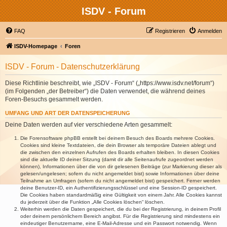
ISDV - Forum
FAQ
Registrieren
Anmelden
ISDV-Homepage
Foren
ISDV - Forum - Datenschutzerklärung
Diese Richtlinie beschreibt, wie „ISDV - Forum“ („https://www.isdv.net/forum“)
(im Folgenden „der Betreiber“) die Daten verwendet, die während deines
Foren-Besuchs gesammelt werden.
UMFANG UND ART DER DATENSPEICHERUNG
Deine Daten werden auf vier verschiedene Arten gesammelt:
Die Forensoftware phpBB erstellt bei deinem Besuch des Boards mehrere Cookies.
Cookies sind kleine Textdateien, die dein Browser als temporäre Dateien ablegt und
die zwischen den einzelnen Aufrufen des Boards erhalten bleiben. In diesen Cookies
sind die aktuelle ID deiner Sitzung (damit dir alle Seitenaufrufe zugeordnet werden
können), Informationen über die von dir gelesenen Beiträge (zur Markierung dieser als
gelesen/ungelesen; sofern du nicht angemeldet bist) sowie Informationen über deine
Teilnahme an Umfragen (sofern du nicht angemeldet bist) gespeichert. Ferner werden
deine Benutzer-ID, ein Authentifizierungsschlüssel und eine Session-ID gespeichert.
Die Cookies haben standardmäßig eine Gültigkeit von einem Jahr. Alle Cookies kannst
du jederzeit über die Funktion „Alle Cookies löschen“ löschen.
Weiterhin werden die Daten gespeichert, die du bei der Registrierung, in deinem Profil
oder deinem persönlichem Bereich angibst. Für die Registrierung sind mindestens ein
eindeutiger Benutzername, eine E-Mail-Adresse und ein Passwort notwendig. Wenn