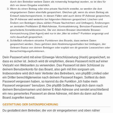
durch den Betreiber weitere Daten als notwendig festgelegt wurden, so ist dies für
dich vor deren Eingabe ersichtlich.
Wenn du einen Beitrag oder eine private Nachricht erstellst, so werden die dort
eingegebenen Daten ebenfalls gespeichert. Gleiches gilt, wenn du einen Beitrag als
Entwurf zwischenspeicherst. In diesen Fällen wird auch deine IP-Adresse gespeichert.
Die IP-Adresse wird weiterhin bei folgenden Aktionen gespeichert: Löschen und
Ändern von Beiträgen (dazu zählen Private Nachrichten und Umfragen), Änderungen
an zentralen Profildaten (E-Mail-Adresse, Kontoaktivierung, Benutzer-Passwort) und
gescheiterte Anmeldeversuche. Die von deinem Browser übermittelte Browser-
Kennzeichnung (User Agent) wird nur in der „Wer ist online?“-Funktion angezeigt und
nicht dauerhaft gespeichert.
Schließlich erfordern einzelne Funktionen des Boards, dass weitere Daten
gespeichert werden. Dazu gehören dein Abstimmungsverhalten bei Umfragen, der
Gelesen-Status von deinen Beiträgen oder explizit von dir gesetzte Lesezeichen oder
Benachrichtigungsfunktionen.
Dein Passwort wird mit einer Einwege-Verschlüsselung (Hash) gespeichert, so
dass es sicher ist. Jedoch wird dir empfohlen, dieses Passwort nicht auf einer
Vielzahl von Webseiten zu verwenden. Das Passwort ist dein Schlüssel zu
deinem Benutzerkonto für das Board, also geh mit ihm sorgsam um.
Insbesondere wird dich kein Vertreter des Betreibers, von phpBB Limited oder
ein Dritter berechtigterweise nach deinem Passwort fragen. Solltest du dein
Passwort vergessen haben, so kannst du die Funktion „Ich habe mein
Passwort vergessen“ benutzen. Die phpBB-Software fragt dich dann nach
deinem Benutzernamen und deiner E-Mail-Adresse und sendet anschließend
ein neu generiertes Passwort an diese Adresse, mit dem du dann auf das
Board zugreifen kannst.
GESTATTUNG DER DATENSPEICHERUNG
Du gestattest dem Betreiber, die von dir eingegebenen und oben näher