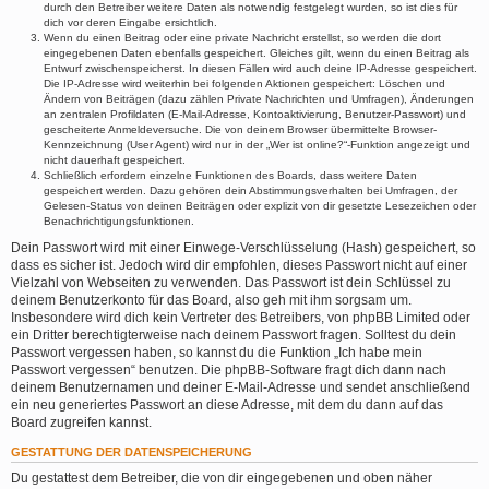
durch den Betreiber weitere Daten als notwendig festgelegt wurden, so ist dies für
dich vor deren Eingabe ersichtlich.
Wenn du einen Beitrag oder eine private Nachricht erstellst, so werden die dort
eingegebenen Daten ebenfalls gespeichert. Gleiches gilt, wenn du einen Beitrag als
Entwurf zwischenspeicherst. In diesen Fällen wird auch deine IP-Adresse gespeichert.
Die IP-Adresse wird weiterhin bei folgenden Aktionen gespeichert: Löschen und
Ändern von Beiträgen (dazu zählen Private Nachrichten und Umfragen), Änderungen
an zentralen Profildaten (E-Mail-Adresse, Kontoaktivierung, Benutzer-Passwort) und
gescheiterte Anmeldeversuche. Die von deinem Browser übermittelte Browser-
Kennzeichnung (User Agent) wird nur in der „Wer ist online?“-Funktion angezeigt und
nicht dauerhaft gespeichert.
Schließlich erfordern einzelne Funktionen des Boards, dass weitere Daten
gespeichert werden. Dazu gehören dein Abstimmungsverhalten bei Umfragen, der
Gelesen-Status von deinen Beiträgen oder explizit von dir gesetzte Lesezeichen oder
Benachrichtigungsfunktionen.
Dein Passwort wird mit einer Einwege-Verschlüsselung (Hash) gespeichert, so
dass es sicher ist. Jedoch wird dir empfohlen, dieses Passwort nicht auf einer
Vielzahl von Webseiten zu verwenden. Das Passwort ist dein Schlüssel zu
deinem Benutzerkonto für das Board, also geh mit ihm sorgsam um.
Insbesondere wird dich kein Vertreter des Betreibers, von phpBB Limited oder
ein Dritter berechtigterweise nach deinem Passwort fragen. Solltest du dein
Passwort vergessen haben, so kannst du die Funktion „Ich habe mein
Passwort vergessen“ benutzen. Die phpBB-Software fragt dich dann nach
deinem Benutzernamen und deiner E-Mail-Adresse und sendet anschließend
ein neu generiertes Passwort an diese Adresse, mit dem du dann auf das
Board zugreifen kannst.
GESTATTUNG DER DATENSPEICHERUNG
Du gestattest dem Betreiber, die von dir eingegebenen und oben näher