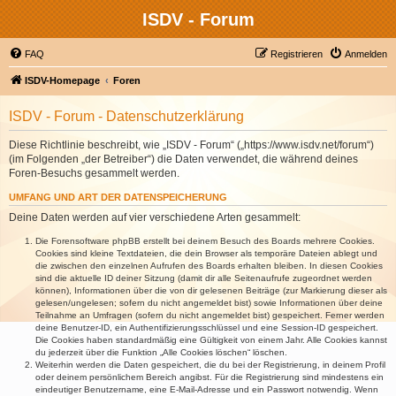
ISDV - Forum
FAQ
Registrieren
Anmelden
ISDV-Homepage
Foren
ISDV - Forum - Datenschutzerklärung
Diese Richtlinie beschreibt, wie „ISDV - Forum“ („https://www.isdv.net/forum“)
(im Folgenden „der Betreiber“) die Daten verwendet, die während deines
Foren-Besuchs gesammelt werden.
UMFANG UND ART DER DATENSPEICHERUNG
Deine Daten werden auf vier verschiedene Arten gesammelt:
Die Forensoftware phpBB erstellt bei deinem Besuch des Boards mehrere Cookies.
Cookies sind kleine Textdateien, die dein Browser als temporäre Dateien ablegt und
die zwischen den einzelnen Aufrufen des Boards erhalten bleiben. In diesen Cookies
sind die aktuelle ID deiner Sitzung (damit dir alle Seitenaufrufe zugeordnet werden
können), Informationen über die von dir gelesenen Beiträge (zur Markierung dieser als
gelesen/ungelesen; sofern du nicht angemeldet bist) sowie Informationen über deine
Teilnahme an Umfragen (sofern du nicht angemeldet bist) gespeichert. Ferner werden
deine Benutzer-ID, ein Authentifizierungsschlüssel und eine Session-ID gespeichert.
Die Cookies haben standardmäßig eine Gültigkeit von einem Jahr. Alle Cookies kannst
du jederzeit über die Funktion „Alle Cookies löschen“ löschen.
Weiterhin werden die Daten gespeichert, die du bei der Registrierung, in deinem Profil
oder deinem persönlichem Bereich angibst. Für die Registrierung sind mindestens ein
eindeutiger Benutzername, eine E-Mail-Adresse und ein Passwort notwendig. Wenn