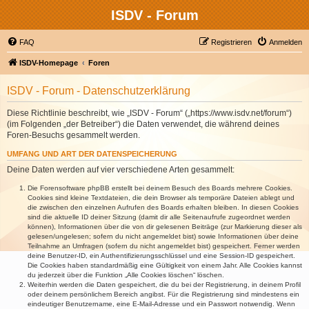
ISDV - Forum
FAQ
Registrieren
Anmelden
ISDV-Homepage
Foren
ISDV - Forum - Datenschutzerklärung
Diese Richtlinie beschreibt, wie „ISDV - Forum“ („https://www.isdv.net/forum“)
(im Folgenden „der Betreiber“) die Daten verwendet, die während deines
Foren-Besuchs gesammelt werden.
UMFANG UND ART DER DATENSPEICHERUNG
Deine Daten werden auf vier verschiedene Arten gesammelt:
Die Forensoftware phpBB erstellt bei deinem Besuch des Boards mehrere Cookies.
Cookies sind kleine Textdateien, die dein Browser als temporäre Dateien ablegt und
die zwischen den einzelnen Aufrufen des Boards erhalten bleiben. In diesen Cookies
sind die aktuelle ID deiner Sitzung (damit dir alle Seitenaufrufe zugeordnet werden
können), Informationen über die von dir gelesenen Beiträge (zur Markierung dieser als
gelesen/ungelesen; sofern du nicht angemeldet bist) sowie Informationen über deine
Teilnahme an Umfragen (sofern du nicht angemeldet bist) gespeichert. Ferner werden
deine Benutzer-ID, ein Authentifizierungsschlüssel und eine Session-ID gespeichert.
Die Cookies haben standardmäßig eine Gültigkeit von einem Jahr. Alle Cookies kannst
du jederzeit über die Funktion „Alle Cookies löschen“ löschen.
Weiterhin werden die Daten gespeichert, die du bei der Registrierung, in deinem Profil
oder deinem persönlichem Bereich angibst. Für die Registrierung sind mindestens ein
eindeutiger Benutzername, eine E-Mail-Adresse und ein Passwort notwendig. Wenn