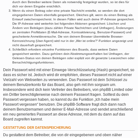
durch den Betreiber weitere Daten als notwendig festgelegt wurden, so ist dies für
dich vor deren Eingabe ersichtlich.
Wenn du einen Beitrag oder eine private Nachricht erstellst, so werden die dort
eingegebenen Daten ebenfalls gespeichert. Gleiches gilt, wenn du einen Beitrag als
Entwurf zwischenspeicherst. In diesen Fällen wird auch deine IP-Adresse gespeichert.
Die IP-Adresse wird weiterhin bei folgenden Aktionen gespeichert: Löschen und
Ändern von Beiträgen (dazu zählen Private Nachrichten und Umfragen), Änderungen
an zentralen Profildaten (E-Mail-Adresse, Kontoaktivierung, Benutzer-Passwort) und
gescheiterte Anmeldeversuche. Die von deinem Browser übermittelte Browser-
Kennzeichnung (User Agent) wird nur in der „Wer ist online?“-Funktion angezeigt und
nicht dauerhaft gespeichert.
Schließlich erfordern einzelne Funktionen des Boards, dass weitere Daten
gespeichert werden. Dazu gehören dein Abstimmungsverhalten bei Umfragen, der
Gelesen-Status von deinen Beiträgen oder explizit von dir gesetzte Lesezeichen oder
Benachrichtigungsfunktionen.
Dein Passwort wird mit einer Einwege-Verschlüsselung (Hash) gespeichert, so
dass es sicher ist. Jedoch wird dir empfohlen, dieses Passwort nicht auf einer
Vielzahl von Webseiten zu verwenden. Das Passwort ist dein Schlüssel zu
deinem Benutzerkonto für das Board, also geh mit ihm sorgsam um.
Insbesondere wird dich kein Vertreter des Betreibers, von phpBB Limited oder
ein Dritter berechtigterweise nach deinem Passwort fragen. Solltest du dein
Passwort vergessen haben, so kannst du die Funktion „Ich habe mein
Passwort vergessen“ benutzen. Die phpBB-Software fragt dich dann nach
deinem Benutzernamen und deiner E-Mail-Adresse und sendet anschließend
ein neu generiertes Passwort an diese Adresse, mit dem du dann auf das
Board zugreifen kannst.
GESTATTUNG DER DATENSPEICHERUNG
Du gestattest dem Betreiber, die von dir eingegebenen und oben näher