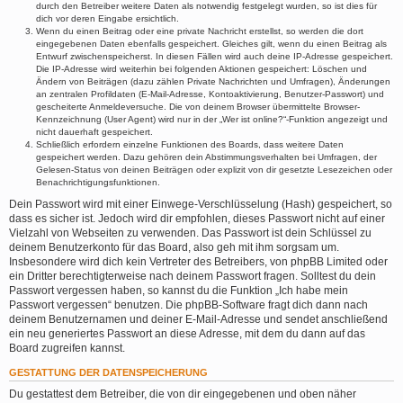
durch den Betreiber weitere Daten als notwendig festgelegt wurden, so ist dies für
dich vor deren Eingabe ersichtlich.
Wenn du einen Beitrag oder eine private Nachricht erstellst, so werden die dort
eingegebenen Daten ebenfalls gespeichert. Gleiches gilt, wenn du einen Beitrag als
Entwurf zwischenspeicherst. In diesen Fällen wird auch deine IP-Adresse gespeichert.
Die IP-Adresse wird weiterhin bei folgenden Aktionen gespeichert: Löschen und
Ändern von Beiträgen (dazu zählen Private Nachrichten und Umfragen), Änderungen
an zentralen Profildaten (E-Mail-Adresse, Kontoaktivierung, Benutzer-Passwort) und
gescheiterte Anmeldeversuche. Die von deinem Browser übermittelte Browser-
Kennzeichnung (User Agent) wird nur in der „Wer ist online?“-Funktion angezeigt und
nicht dauerhaft gespeichert.
Schließlich erfordern einzelne Funktionen des Boards, dass weitere Daten
gespeichert werden. Dazu gehören dein Abstimmungsverhalten bei Umfragen, der
Gelesen-Status von deinen Beiträgen oder explizit von dir gesetzte Lesezeichen oder
Benachrichtigungsfunktionen.
Dein Passwort wird mit einer Einwege-Verschlüsselung (Hash) gespeichert, so
dass es sicher ist. Jedoch wird dir empfohlen, dieses Passwort nicht auf einer
Vielzahl von Webseiten zu verwenden. Das Passwort ist dein Schlüssel zu
deinem Benutzerkonto für das Board, also geh mit ihm sorgsam um.
Insbesondere wird dich kein Vertreter des Betreibers, von phpBB Limited oder
ein Dritter berechtigterweise nach deinem Passwort fragen. Solltest du dein
Passwort vergessen haben, so kannst du die Funktion „Ich habe mein
Passwort vergessen“ benutzen. Die phpBB-Software fragt dich dann nach
deinem Benutzernamen und deiner E-Mail-Adresse und sendet anschließend
ein neu generiertes Passwort an diese Adresse, mit dem du dann auf das
Board zugreifen kannst.
GESTATTUNG DER DATENSPEICHERUNG
Du gestattest dem Betreiber, die von dir eingegebenen und oben näher