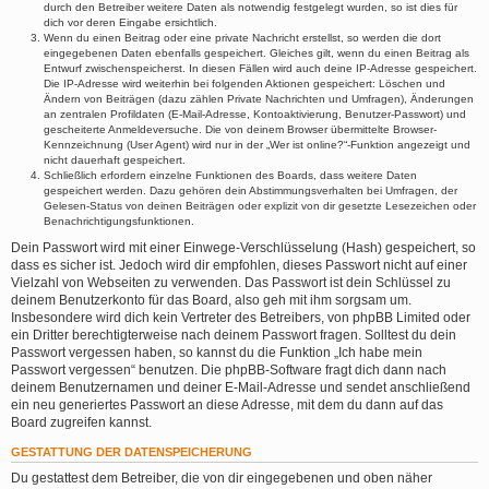
durch den Betreiber weitere Daten als notwendig festgelegt wurden, so ist dies für
dich vor deren Eingabe ersichtlich.
Wenn du einen Beitrag oder eine private Nachricht erstellst, so werden die dort
eingegebenen Daten ebenfalls gespeichert. Gleiches gilt, wenn du einen Beitrag als
Entwurf zwischenspeicherst. In diesen Fällen wird auch deine IP-Adresse gespeichert.
Die IP-Adresse wird weiterhin bei folgenden Aktionen gespeichert: Löschen und
Ändern von Beiträgen (dazu zählen Private Nachrichten und Umfragen), Änderungen
an zentralen Profildaten (E-Mail-Adresse, Kontoaktivierung, Benutzer-Passwort) und
gescheiterte Anmeldeversuche. Die von deinem Browser übermittelte Browser-
Kennzeichnung (User Agent) wird nur in der „Wer ist online?“-Funktion angezeigt und
nicht dauerhaft gespeichert.
Schließlich erfordern einzelne Funktionen des Boards, dass weitere Daten
gespeichert werden. Dazu gehören dein Abstimmungsverhalten bei Umfragen, der
Gelesen-Status von deinen Beiträgen oder explizit von dir gesetzte Lesezeichen oder
Benachrichtigungsfunktionen.
Dein Passwort wird mit einer Einwege-Verschlüsselung (Hash) gespeichert, so
dass es sicher ist. Jedoch wird dir empfohlen, dieses Passwort nicht auf einer
Vielzahl von Webseiten zu verwenden. Das Passwort ist dein Schlüssel zu
deinem Benutzerkonto für das Board, also geh mit ihm sorgsam um.
Insbesondere wird dich kein Vertreter des Betreibers, von phpBB Limited oder
ein Dritter berechtigterweise nach deinem Passwort fragen. Solltest du dein
Passwort vergessen haben, so kannst du die Funktion „Ich habe mein
Passwort vergessen“ benutzen. Die phpBB-Software fragt dich dann nach
deinem Benutzernamen und deiner E-Mail-Adresse und sendet anschließend
ein neu generiertes Passwort an diese Adresse, mit dem du dann auf das
Board zugreifen kannst.
GESTATTUNG DER DATENSPEICHERUNG
Du gestattest dem Betreiber, die von dir eingegebenen und oben näher