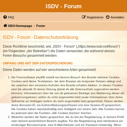
ISDV - Forum
FAQ
Registrieren
Anmelden
ISDV-Homepage
Foren
ISDV - Forum - Datenschutzerklärung
Diese Richtlinie beschreibt, wie „ISDV - Forum“ („https://www.isdv.net/forum“)
(im Folgenden „der Betreiber“) die Daten verwendet, die während deines
Foren-Besuchs gesammelt werden.
UMFANG UND ART DER DATENSPEICHERUNG
Deine Daten werden auf vier verschiedene Arten gesammelt:
Die Forensoftware phpBB erstellt bei deinem Besuch des Boards mehrere Cookies.
Cookies sind kleine Textdateien, die dein Browser als temporäre Dateien ablegt und
die zwischen den einzelnen Aufrufen des Boards erhalten bleiben. In diesen Cookies
sind die aktuelle ID deiner Sitzung (damit dir alle Seitenaufrufe zugeordnet werden
können), Informationen über die von dir gelesenen Beiträge (zur Markierung dieser als
gelesen/ungelesen; sofern du nicht angemeldet bist) sowie Informationen über deine
Teilnahme an Umfragen (sofern du nicht angemeldet bist) gespeichert. Ferner werden
deine Benutzer-ID, ein Authentifizierungsschlüssel und eine Session-ID gespeichert.
Die Cookies haben standardmäßig eine Gültigkeit von einem Jahr. Alle Cookies kannst
du jederzeit über die Funktion „Alle Cookies löschen“ löschen.
Weiterhin werden die Daten gespeichert, die du bei der Registrierung, in deinem Profil
oder deinem persönlichem Bereich angibst. Für die Registrierung sind mindestens ein
eindeutiger Benutzername, eine E-Mail-Adresse und ein Passwort notwendig. Wenn