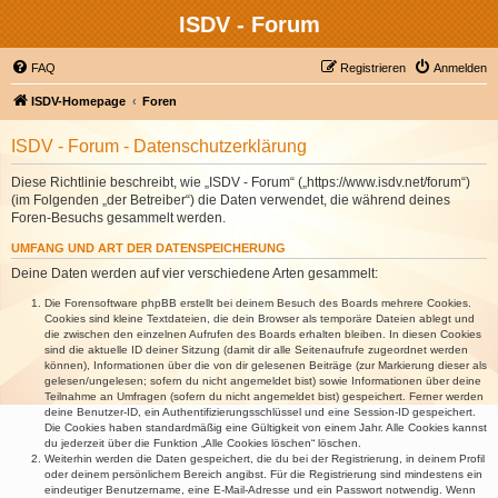
ISDV - Forum
FAQ
Registrieren
Anmelden
ISDV-Homepage
Foren
ISDV - Forum - Datenschutzerklärung
Diese Richtlinie beschreibt, wie „ISDV - Forum“ („https://www.isdv.net/forum“)
(im Folgenden „der Betreiber“) die Daten verwendet, die während deines
Foren-Besuchs gesammelt werden.
UMFANG UND ART DER DATENSPEICHERUNG
Deine Daten werden auf vier verschiedene Arten gesammelt:
Die Forensoftware phpBB erstellt bei deinem Besuch des Boards mehrere Cookies.
Cookies sind kleine Textdateien, die dein Browser als temporäre Dateien ablegt und
die zwischen den einzelnen Aufrufen des Boards erhalten bleiben. In diesen Cookies
sind die aktuelle ID deiner Sitzung (damit dir alle Seitenaufrufe zugeordnet werden
können), Informationen über die von dir gelesenen Beiträge (zur Markierung dieser als
gelesen/ungelesen; sofern du nicht angemeldet bist) sowie Informationen über deine
Teilnahme an Umfragen (sofern du nicht angemeldet bist) gespeichert. Ferner werden
deine Benutzer-ID, ein Authentifizierungsschlüssel und eine Session-ID gespeichert.
Die Cookies haben standardmäßig eine Gültigkeit von einem Jahr. Alle Cookies kannst
du jederzeit über die Funktion „Alle Cookies löschen“ löschen.
Weiterhin werden die Daten gespeichert, die du bei der Registrierung, in deinem Profil
oder deinem persönlichem Bereich angibst. Für die Registrierung sind mindestens ein
eindeutiger Benutzername, eine E-Mail-Adresse und ein Passwort notwendig. Wenn