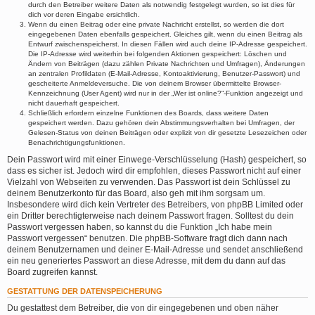
durch den Betreiber weitere Daten als notwendig festgelegt wurden, so ist dies für
dich vor deren Eingabe ersichtlich.
Wenn du einen Beitrag oder eine private Nachricht erstellst, so werden die dort
eingegebenen Daten ebenfalls gespeichert. Gleiches gilt, wenn du einen Beitrag als
Entwurf zwischenspeicherst. In diesen Fällen wird auch deine IP-Adresse gespeichert.
Die IP-Adresse wird weiterhin bei folgenden Aktionen gespeichert: Löschen und
Ändern von Beiträgen (dazu zählen Private Nachrichten und Umfragen), Änderungen
an zentralen Profildaten (E-Mail-Adresse, Kontoaktivierung, Benutzer-Passwort) und
gescheiterte Anmeldeversuche. Die von deinem Browser übermittelte Browser-
Kennzeichnung (User Agent) wird nur in der „Wer ist online?“-Funktion angezeigt und
nicht dauerhaft gespeichert.
Schließlich erfordern einzelne Funktionen des Boards, dass weitere Daten
gespeichert werden. Dazu gehören dein Abstimmungsverhalten bei Umfragen, der
Gelesen-Status von deinen Beiträgen oder explizit von dir gesetzte Lesezeichen oder
Benachrichtigungsfunktionen.
Dein Passwort wird mit einer Einwege-Verschlüsselung (Hash) gespeichert, so
dass es sicher ist. Jedoch wird dir empfohlen, dieses Passwort nicht auf einer
Vielzahl von Webseiten zu verwenden. Das Passwort ist dein Schlüssel zu
deinem Benutzerkonto für das Board, also geh mit ihm sorgsam um.
Insbesondere wird dich kein Vertreter des Betreibers, von phpBB Limited oder
ein Dritter berechtigterweise nach deinem Passwort fragen. Solltest du dein
Passwort vergessen haben, so kannst du die Funktion „Ich habe mein
Passwort vergessen“ benutzen. Die phpBB-Software fragt dich dann nach
deinem Benutzernamen und deiner E-Mail-Adresse und sendet anschließend
ein neu generiertes Passwort an diese Adresse, mit dem du dann auf das
Board zugreifen kannst.
GESTATTUNG DER DATENSPEICHERUNG
Du gestattest dem Betreiber, die von dir eingegebenen und oben näher