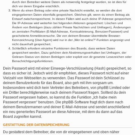
durch den Betreiber weitere Daten als notwendig festgelegt wurden, so ist dies für
dich vor deren Eingabe ersichtlich.
Wenn du einen Beitrag oder eine private Nachricht erstellst, so werden die dort
eingegebenen Daten ebenfalls gespeichert. Gleiches gilt, wenn du einen Beitrag als
Entwurf zwischenspeicherst. In diesen Fällen wird auch deine IP-Adresse gespeichert.
Die IP-Adresse wird weiterhin bei folgenden Aktionen gespeichert: Löschen und
Ändern von Beiträgen (dazu zählen Private Nachrichten und Umfragen), Änderungen
an zentralen Profildaten (E-Mail-Adresse, Kontoaktivierung, Benutzer-Passwort) und
gescheiterte Anmeldeversuche. Die von deinem Browser übermittelte Browser-
Kennzeichnung (User Agent) wird nur in der „Wer ist online?“-Funktion angezeigt und
nicht dauerhaft gespeichert.
Schließlich erfordern einzelne Funktionen des Boards, dass weitere Daten
gespeichert werden. Dazu gehören dein Abstimmungsverhalten bei Umfragen, der
Gelesen-Status von deinen Beiträgen oder explizit von dir gesetzte Lesezeichen oder
Benachrichtigungsfunktionen.
Dein Passwort wird mit einer Einwege-Verschlüsselung (Hash) gespeichert, so
dass es sicher ist. Jedoch wird dir empfohlen, dieses Passwort nicht auf einer
Vielzahl von Webseiten zu verwenden. Das Passwort ist dein Schlüssel zu
deinem Benutzerkonto für das Board, also geh mit ihm sorgsam um.
Insbesondere wird dich kein Vertreter des Betreibers, von phpBB Limited oder
ein Dritter berechtigterweise nach deinem Passwort fragen. Solltest du dein
Passwort vergessen haben, so kannst du die Funktion „Ich habe mein
Passwort vergessen“ benutzen. Die phpBB-Software fragt dich dann nach
deinem Benutzernamen und deiner E-Mail-Adresse und sendet anschließend
ein neu generiertes Passwort an diese Adresse, mit dem du dann auf das
Board zugreifen kannst.
GESTATTUNG DER DATENSPEICHERUNG
Du gestattest dem Betreiber, die von dir eingegebenen und oben näher