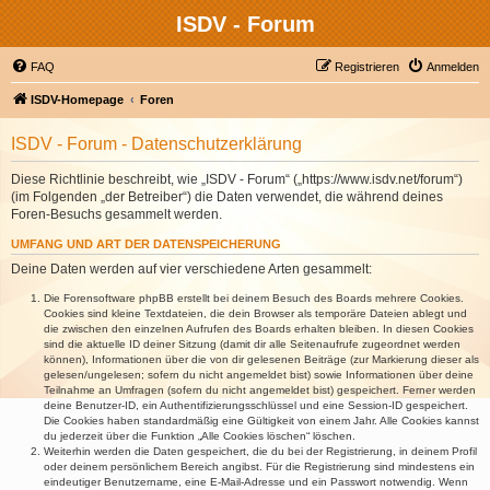
ISDV - Forum
FAQ
Registrieren
Anmelden
ISDV-Homepage
Foren
ISDV - Forum - Datenschutzerklärung
Diese Richtlinie beschreibt, wie „ISDV - Forum“ („https://www.isdv.net/forum“)
(im Folgenden „der Betreiber“) die Daten verwendet, die während deines
Foren-Besuchs gesammelt werden.
UMFANG UND ART DER DATENSPEICHERUNG
Deine Daten werden auf vier verschiedene Arten gesammelt:
Die Forensoftware phpBB erstellt bei deinem Besuch des Boards mehrere Cookies.
Cookies sind kleine Textdateien, die dein Browser als temporäre Dateien ablegt und
die zwischen den einzelnen Aufrufen des Boards erhalten bleiben. In diesen Cookies
sind die aktuelle ID deiner Sitzung (damit dir alle Seitenaufrufe zugeordnet werden
können), Informationen über die von dir gelesenen Beiträge (zur Markierung dieser als
gelesen/ungelesen; sofern du nicht angemeldet bist) sowie Informationen über deine
Teilnahme an Umfragen (sofern du nicht angemeldet bist) gespeichert. Ferner werden
deine Benutzer-ID, ein Authentifizierungsschlüssel und eine Session-ID gespeichert.
Die Cookies haben standardmäßig eine Gültigkeit von einem Jahr. Alle Cookies kannst
du jederzeit über die Funktion „Alle Cookies löschen“ löschen.
Weiterhin werden die Daten gespeichert, die du bei der Registrierung, in deinem Profil
oder deinem persönlichem Bereich angibst. Für die Registrierung sind mindestens ein
eindeutiger Benutzername, eine E-Mail-Adresse und ein Passwort notwendig. Wenn