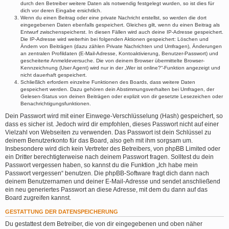
durch den Betreiber weitere Daten als notwendig festgelegt wurden, so ist dies für
dich vor deren Eingabe ersichtlich.
Wenn du einen Beitrag oder eine private Nachricht erstellst, so werden die dort
eingegebenen Daten ebenfalls gespeichert. Gleiches gilt, wenn du einen Beitrag als
Entwurf zwischenspeicherst. In diesen Fällen wird auch deine IP-Adresse gespeichert.
Die IP-Adresse wird weiterhin bei folgenden Aktionen gespeichert: Löschen und
Ändern von Beiträgen (dazu zählen Private Nachrichten und Umfragen), Änderungen
an zentralen Profildaten (E-Mail-Adresse, Kontoaktivierung, Benutzer-Passwort) und
gescheiterte Anmeldeversuche. Die von deinem Browser übermittelte Browser-
Kennzeichnung (User Agent) wird nur in der „Wer ist online?“-Funktion angezeigt und
nicht dauerhaft gespeichert.
Schließlich erfordern einzelne Funktionen des Boards, dass weitere Daten
gespeichert werden. Dazu gehören dein Abstimmungsverhalten bei Umfragen, der
Gelesen-Status von deinen Beiträgen oder explizit von dir gesetzte Lesezeichen oder
Benachrichtigungsfunktionen.
Dein Passwort wird mit einer Einwege-Verschlüsselung (Hash) gespeichert, so
dass es sicher ist. Jedoch wird dir empfohlen, dieses Passwort nicht auf einer
Vielzahl von Webseiten zu verwenden. Das Passwort ist dein Schlüssel zu
deinem Benutzerkonto für das Board, also geh mit ihm sorgsam um.
Insbesondere wird dich kein Vertreter des Betreibers, von phpBB Limited oder
ein Dritter berechtigterweise nach deinem Passwort fragen. Solltest du dein
Passwort vergessen haben, so kannst du die Funktion „Ich habe mein
Passwort vergessen“ benutzen. Die phpBB-Software fragt dich dann nach
deinem Benutzernamen und deiner E-Mail-Adresse und sendet anschließend
ein neu generiertes Passwort an diese Adresse, mit dem du dann auf das
Board zugreifen kannst.
GESTATTUNG DER DATENSPEICHERUNG
Du gestattest dem Betreiber, die von dir eingegebenen und oben näher