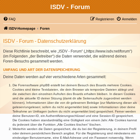
ISDV - Forum
FAQ
Registrieren
Anmelden
ISDV-Homepage
Foren
ISDV - Forum - Datenschutzerklärung
Diese Richtlinie beschreibt, wie „ISDV - Forum“ („https://www.isdv.net/forum“)
(im Folgenden „der Betreiber“) die Daten verwendet, die während deines
Foren-Besuchs gesammelt werden.
UMFANG UND ART DER DATENSPEICHERUNG
Deine Daten werden auf vier verschiedene Arten gesammelt:
Die Forensoftware phpBB erstellt bei deinem Besuch des Boards mehrere Cookies.
Cookies sind kleine Textdateien, die dein Browser als temporäre Dateien ablegt und
die zwischen den einzelnen Aufrufen des Boards erhalten bleiben. In diesen Cookies
sind die aktuelle ID deiner Sitzung (damit dir alle Seitenaufrufe zugeordnet werden
können), Informationen über die von dir gelesenen Beiträge (zur Markierung dieser als
gelesen/ungelesen; sofern du nicht angemeldet bist) sowie Informationen über deine
Teilnahme an Umfragen (sofern du nicht angemeldet bist) gespeichert. Ferner werden
deine Benutzer-ID, ein Authentifizierungsschlüssel und eine Session-ID gespeichert.
Die Cookies haben standardmäßig eine Gültigkeit von einem Jahr. Alle Cookies kannst
du jederzeit über die Funktion „Alle Cookies löschen“ löschen.
Weiterhin werden die Daten gespeichert, die du bei der Registrierung, in deinem Profil
oder deinem persönlichem Bereich angibst. Für die Registrierung sind mindestens ein
eindeutiger Benutzername, eine E-Mail-Adresse und ein Passwort notwendig. Wenn