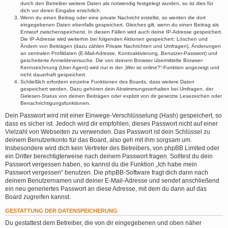
durch den Betreiber weitere Daten als notwendig festgelegt wurden, so ist dies für
dich vor deren Eingabe ersichtlich.
Wenn du einen Beitrag oder eine private Nachricht erstellst, so werden die dort
eingegebenen Daten ebenfalls gespeichert. Gleiches gilt, wenn du einen Beitrag als
Entwurf zwischenspeicherst. In diesen Fällen wird auch deine IP-Adresse gespeichert.
Die IP-Adresse wird weiterhin bei folgenden Aktionen gespeichert: Löschen und
Ändern von Beiträgen (dazu zählen Private Nachrichten und Umfragen), Änderungen
an zentralen Profildaten (E-Mail-Adresse, Kontoaktivierung, Benutzer-Passwort) und
gescheiterte Anmeldeversuche. Die von deinem Browser übermittelte Browser-
Kennzeichnung (User Agent) wird nur in der „Wer ist online?“-Funktion angezeigt und
nicht dauerhaft gespeichert.
Schließlich erfordern einzelne Funktionen des Boards, dass weitere Daten
gespeichert werden. Dazu gehören dein Abstimmungsverhalten bei Umfragen, der
Gelesen-Status von deinen Beiträgen oder explizit von dir gesetzte Lesezeichen oder
Benachrichtigungsfunktionen.
Dein Passwort wird mit einer Einwege-Verschlüsselung (Hash) gespeichert, so
dass es sicher ist. Jedoch wird dir empfohlen, dieses Passwort nicht auf einer
Vielzahl von Webseiten zu verwenden. Das Passwort ist dein Schlüssel zu
deinem Benutzerkonto für das Board, also geh mit ihm sorgsam um.
Insbesondere wird dich kein Vertreter des Betreibers, von phpBB Limited oder
ein Dritter berechtigterweise nach deinem Passwort fragen. Solltest du dein
Passwort vergessen haben, so kannst du die Funktion „Ich habe mein
Passwort vergessen“ benutzen. Die phpBB-Software fragt dich dann nach
deinem Benutzernamen und deiner E-Mail-Adresse und sendet anschließend
ein neu generiertes Passwort an diese Adresse, mit dem du dann auf das
Board zugreifen kannst.
GESTATTUNG DER DATENSPEICHERUNG
Du gestattest dem Betreiber, die von dir eingegebenen und oben näher