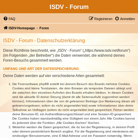
ISDV - Forum
FAQ
Registrieren
Anmelden
ISDV-Homepage
Foren
ISDV - Forum - Datenschutzerklärung
Diese Richtlinie beschreibt, wie „ISDV - Forum“ („https://www.isdv.net/forum“)
(im Folgenden „der Betreiber“) die Daten verwendet, die während deines
Foren-Besuchs gesammelt werden.
UMFANG UND ART DER DATENSPEICHERUNG
Deine Daten werden auf vier verschiedene Arten gesammelt:
Die Forensoftware phpBB erstellt bei deinem Besuch des Boards mehrere Cookies.
Cookies sind kleine Textdateien, die dein Browser als temporäre Dateien ablegt und
die zwischen den einzelnen Aufrufen des Boards erhalten bleiben. In diesen Cookies
sind die aktuelle ID deiner Sitzung (damit dir alle Seitenaufrufe zugeordnet werden
können), Informationen über die von dir gelesenen Beiträge (zur Markierung dieser als
gelesen/ungelesen; sofern du nicht angemeldet bist) sowie Informationen über deine
Teilnahme an Umfragen (sofern du nicht angemeldet bist) gespeichert. Ferner werden
deine Benutzer-ID, ein Authentifizierungsschlüssel und eine Session-ID gespeichert.
Die Cookies haben standardmäßig eine Gültigkeit von einem Jahr. Alle Cookies kannst
du jederzeit über die Funktion „Alle Cookies löschen“ löschen.
Weiterhin werden die Daten gespeichert, die du bei der Registrierung, in deinem Profil
oder deinem persönlichem Bereich angibst. Für die Registrierung sind mindestens ein
eindeutiger Benutzername, eine E-Mail-Adresse und ein Passwort notwendig. Wenn