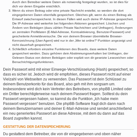
durch den Betreiber weitere Daten als notwendig festgelegt wurden, so ist dies für
dich vor deren Eingabe ersichtlich.
Wenn du einen Beitrag oder eine private Nachricht erstellst, so werden die dort
eingegebenen Daten ebenfalls gespeichert. Gleiches gilt, wenn du einen Beitrag als
Entwurf zwischenspeicherst. In diesen Fällen wird auch deine IP-Adresse gespeichert.
Die IP-Adresse wird weiterhin bei folgenden Aktionen gespeichert: Löschen und
Ändern von Beiträgen (dazu zählen Private Nachrichten und Umfragen), Änderungen
an zentralen Profildaten (E-Mail-Adresse, Kontoaktivierung, Benutzer-Passwort) und
gescheiterte Anmeldeversuche. Die von deinem Browser übermittelte Browser-
Kennzeichnung (User Agent) wird nur in der „Wer ist online?“-Funktion angezeigt und
nicht dauerhaft gespeichert.
Schließlich erfordern einzelne Funktionen des Boards, dass weitere Daten
gespeichert werden. Dazu gehören dein Abstimmungsverhalten bei Umfragen, der
Gelesen-Status von deinen Beiträgen oder explizit von dir gesetzte Lesezeichen oder
Benachrichtigungsfunktionen.
Dein Passwort wird mit einer Einwege-Verschlüsselung (Hash) gespeichert, so
dass es sicher ist. Jedoch wird dir empfohlen, dieses Passwort nicht auf einer
Vielzahl von Webseiten zu verwenden. Das Passwort ist dein Schlüssel zu
deinem Benutzerkonto für das Board, also geh mit ihm sorgsam um.
Insbesondere wird dich kein Vertreter des Betreibers, von phpBB Limited oder
ein Dritter berechtigterweise nach deinem Passwort fragen. Solltest du dein
Passwort vergessen haben, so kannst du die Funktion „Ich habe mein
Passwort vergessen“ benutzen. Die phpBB-Software fragt dich dann nach
deinem Benutzernamen und deiner E-Mail-Adresse und sendet anschließend
ein neu generiertes Passwort an diese Adresse, mit dem du dann auf das
Board zugreifen kannst.
GESTATTUNG DER DATENSPEICHERUNG
Du gestattest dem Betreiber, die von dir eingegebenen und oben näher