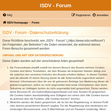
ISDV - Forum
FAQ
Registrieren
Anmelden
ISDV-Homepage
Foren
ISDV - Forum - Datenschutzerklärung
Diese Richtlinie beschreibt, wie „ISDV - Forum“ („https://www.isdv.net/forum“)
(im Folgenden „der Betreiber“) die Daten verwendet, die während deines
Foren-Besuchs gesammelt werden.
UMFANG UND ART DER DATENSPEICHERUNG
Deine Daten werden auf vier verschiedene Arten gesammelt:
Die Forensoftware phpBB erstellt bei deinem Besuch des Boards mehrere Cookies.
Cookies sind kleine Textdateien, die dein Browser als temporäre Dateien ablegt und
die zwischen den einzelnen Aufrufen des Boards erhalten bleiben. In diesen Cookies
sind die aktuelle ID deiner Sitzung (damit dir alle Seitenaufrufe zugeordnet werden
können), Informationen über die von dir gelesenen Beiträge (zur Markierung dieser als
gelesen/ungelesen; sofern du nicht angemeldet bist) sowie Informationen über deine
Teilnahme an Umfragen (sofern du nicht angemeldet bist) gespeichert. Ferner werden
deine Benutzer-ID, ein Authentifizierungsschlüssel und eine Session-ID gespeichert.
Die Cookies haben standardmäßig eine Gültigkeit von einem Jahr. Alle Cookies kannst
du jederzeit über die Funktion „Alle Cookies löschen“ löschen.
Weiterhin werden die Daten gespeichert, die du bei der Registrierung, in deinem Profil
oder deinem persönlichem Bereich angibst. Für die Registrierung sind mindestens ein
eindeutiger Benutzername, eine E-Mail-Adresse und ein Passwort notwendig. Wenn