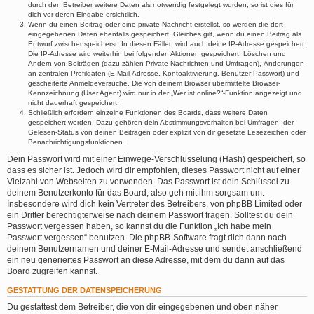
durch den Betreiber weitere Daten als notwendig festgelegt wurden, so ist dies für
dich vor deren Eingabe ersichtlich.
Wenn du einen Beitrag oder eine private Nachricht erstellst, so werden die dort
eingegebenen Daten ebenfalls gespeichert. Gleiches gilt, wenn du einen Beitrag als
Entwurf zwischenspeicherst. In diesen Fällen wird auch deine IP-Adresse gespeichert.
Die IP-Adresse wird weiterhin bei folgenden Aktionen gespeichert: Löschen und
Ändern von Beiträgen (dazu zählen Private Nachrichten und Umfragen), Änderungen
an zentralen Profildaten (E-Mail-Adresse, Kontoaktivierung, Benutzer-Passwort) und
gescheiterte Anmeldeversuche. Die von deinem Browser übermittelte Browser-
Kennzeichnung (User Agent) wird nur in der „Wer ist online?“-Funktion angezeigt und
nicht dauerhaft gespeichert.
Schließlich erfordern einzelne Funktionen des Boards, dass weitere Daten
gespeichert werden. Dazu gehören dein Abstimmungsverhalten bei Umfragen, der
Gelesen-Status von deinen Beiträgen oder explizit von dir gesetzte Lesezeichen oder
Benachrichtigungsfunktionen.
Dein Passwort wird mit einer Einwege-Verschlüsselung (Hash) gespeichert, so
dass es sicher ist. Jedoch wird dir empfohlen, dieses Passwort nicht auf einer
Vielzahl von Webseiten zu verwenden. Das Passwort ist dein Schlüssel zu
deinem Benutzerkonto für das Board, also geh mit ihm sorgsam um.
Insbesondere wird dich kein Vertreter des Betreibers, von phpBB Limited oder
ein Dritter berechtigterweise nach deinem Passwort fragen. Solltest du dein
Passwort vergessen haben, so kannst du die Funktion „Ich habe mein
Passwort vergessen“ benutzen. Die phpBB-Software fragt dich dann nach
deinem Benutzernamen und deiner E-Mail-Adresse und sendet anschließend
ein neu generiertes Passwort an diese Adresse, mit dem du dann auf das
Board zugreifen kannst.
GESTATTUNG DER DATENSPEICHERUNG
Du gestattest dem Betreiber, die von dir eingegebenen und oben näher