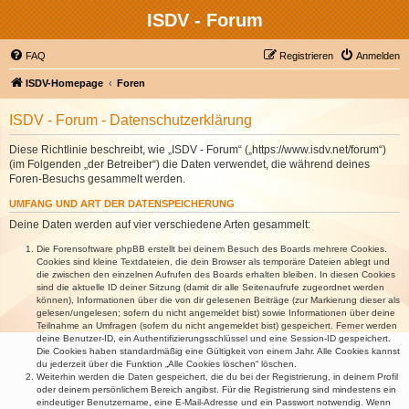
ISDV - Forum
FAQ
Registrieren
Anmelden
ISDV-Homepage
Foren
ISDV - Forum - Datenschutzerklärung
Diese Richtlinie beschreibt, wie „ISDV - Forum“ („https://www.isdv.net/forum“)
(im Folgenden „der Betreiber“) die Daten verwendet, die während deines
Foren-Besuchs gesammelt werden.
UMFANG UND ART DER DATENSPEICHERUNG
Deine Daten werden auf vier verschiedene Arten gesammelt:
Die Forensoftware phpBB erstellt bei deinem Besuch des Boards mehrere Cookies.
Cookies sind kleine Textdateien, die dein Browser als temporäre Dateien ablegt und
die zwischen den einzelnen Aufrufen des Boards erhalten bleiben. In diesen Cookies
sind die aktuelle ID deiner Sitzung (damit dir alle Seitenaufrufe zugeordnet werden
können), Informationen über die von dir gelesenen Beiträge (zur Markierung dieser als
gelesen/ungelesen; sofern du nicht angemeldet bist) sowie Informationen über deine
Teilnahme an Umfragen (sofern du nicht angemeldet bist) gespeichert. Ferner werden
deine Benutzer-ID, ein Authentifizierungsschlüssel und eine Session-ID gespeichert.
Die Cookies haben standardmäßig eine Gültigkeit von einem Jahr. Alle Cookies kannst
du jederzeit über die Funktion „Alle Cookies löschen“ löschen.
Weiterhin werden die Daten gespeichert, die du bei der Registrierung, in deinem Profil
oder deinem persönlichem Bereich angibst. Für die Registrierung sind mindestens ein
eindeutiger Benutzername, eine E-Mail-Adresse und ein Passwort notwendig. Wenn