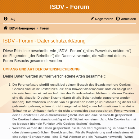
ISDV - Forum
FAQ
Registrieren
Anmelden
ISDV-Homepage
Foren
ISDV - Forum - Datenschutzerklärung
Diese Richtlinie beschreibt, wie „ISDV - Forum“ („https://www.isdv.net/forum“)
(im Folgenden „der Betreiber“) die Daten verwendet, die während deines
Foren-Besuchs gesammelt werden.
UMFANG UND ART DER DATENSPEICHERUNG
Deine Daten werden auf vier verschiedene Arten gesammelt:
Die Forensoftware phpBB erstellt bei deinem Besuch des Boards mehrere Cookies.
Cookies sind kleine Textdateien, die dein Browser als temporäre Dateien ablegt und
die zwischen den einzelnen Aufrufen des Boards erhalten bleiben. In diesen Cookies
sind die aktuelle ID deiner Sitzung (damit dir alle Seitenaufrufe zugeordnet werden
können), Informationen über die von dir gelesenen Beiträge (zur Markierung dieser als
gelesen/ungelesen; sofern du nicht angemeldet bist) sowie Informationen über deine
Teilnahme an Umfragen (sofern du nicht angemeldet bist) gespeichert. Ferner werden
deine Benutzer-ID, ein Authentifizierungsschlüssel und eine Session-ID gespeichert.
Die Cookies haben standardmäßig eine Gültigkeit von einem Jahr. Alle Cookies kannst
du jederzeit über die Funktion „Alle Cookies löschen“ löschen.
Weiterhin werden die Daten gespeichert, die du bei der Registrierung, in deinem Profil
oder deinem persönlichem Bereich angibst. Für die Registrierung sind mindestens ein
eindeutiger Benutzername, eine E-Mail-Adresse und ein Passwort notwendig. Wenn