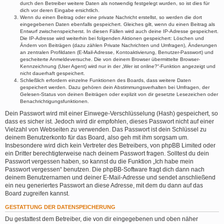
durch den Betreiber weitere Daten als notwendig festgelegt wurden, so ist dies für
dich vor deren Eingabe ersichtlich.
Wenn du einen Beitrag oder eine private Nachricht erstellst, so werden die dort
eingegebenen Daten ebenfalls gespeichert. Gleiches gilt, wenn du einen Beitrag als
Entwurf zwischenspeicherst. In diesen Fällen wird auch deine IP-Adresse gespeichert.
Die IP-Adresse wird weiterhin bei folgenden Aktionen gespeichert: Löschen und
Ändern von Beiträgen (dazu zählen Private Nachrichten und Umfragen), Änderungen
an zentralen Profildaten (E-Mail-Adresse, Kontoaktivierung, Benutzer-Passwort) und
gescheiterte Anmeldeversuche. Die von deinem Browser übermittelte Browser-
Kennzeichnung (User Agent) wird nur in der „Wer ist online?“-Funktion angezeigt und
nicht dauerhaft gespeichert.
Schließlich erfordern einzelne Funktionen des Boards, dass weitere Daten
gespeichert werden. Dazu gehören dein Abstimmungsverhalten bei Umfragen, der
Gelesen-Status von deinen Beiträgen oder explizit von dir gesetzte Lesezeichen oder
Benachrichtigungsfunktionen.
Dein Passwort wird mit einer Einwege-Verschlüsselung (Hash) gespeichert, so
dass es sicher ist. Jedoch wird dir empfohlen, dieses Passwort nicht auf einer
Vielzahl von Webseiten zu verwenden. Das Passwort ist dein Schlüssel zu
deinem Benutzerkonto für das Board, also geh mit ihm sorgsam um.
Insbesondere wird dich kein Vertreter des Betreibers, von phpBB Limited oder
ein Dritter berechtigterweise nach deinem Passwort fragen. Solltest du dein
Passwort vergessen haben, so kannst du die Funktion „Ich habe mein
Passwort vergessen“ benutzen. Die phpBB-Software fragt dich dann nach
deinem Benutzernamen und deiner E-Mail-Adresse und sendet anschließend
ein neu generiertes Passwort an diese Adresse, mit dem du dann auf das
Board zugreifen kannst.
GESTATTUNG DER DATENSPEICHERUNG
Du gestattest dem Betreiber, die von dir eingegebenen und oben näher