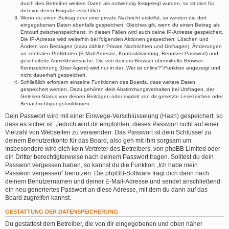
durch den Betreiber weitere Daten als notwendig festgelegt wurden, so ist dies für
dich vor deren Eingabe ersichtlich.
Wenn du einen Beitrag oder eine private Nachricht erstellst, so werden die dort
eingegebenen Daten ebenfalls gespeichert. Gleiches gilt, wenn du einen Beitrag als
Entwurf zwischenspeicherst. In diesen Fällen wird auch deine IP-Adresse gespeichert.
Die IP-Adresse wird weiterhin bei folgenden Aktionen gespeichert: Löschen und
Ändern von Beiträgen (dazu zählen Private Nachrichten und Umfragen), Änderungen
an zentralen Profildaten (E-Mail-Adresse, Kontoaktivierung, Benutzer-Passwort) und
gescheiterte Anmeldeversuche. Die von deinem Browser übermittelte Browser-
Kennzeichnung (User Agent) wird nur in der „Wer ist online?“-Funktion angezeigt und
nicht dauerhaft gespeichert.
Schließlich erfordern einzelne Funktionen des Boards, dass weitere Daten
gespeichert werden. Dazu gehören dein Abstimmungsverhalten bei Umfragen, der
Gelesen-Status von deinen Beiträgen oder explizit von dir gesetzte Lesezeichen oder
Benachrichtigungsfunktionen.
Dein Passwort wird mit einer Einwege-Verschlüsselung (Hash) gespeichert, so
dass es sicher ist. Jedoch wird dir empfohlen, dieses Passwort nicht auf einer
Vielzahl von Webseiten zu verwenden. Das Passwort ist dein Schlüssel zu
deinem Benutzerkonto für das Board, also geh mit ihm sorgsam um.
Insbesondere wird dich kein Vertreter des Betreibers, von phpBB Limited oder
ein Dritter berechtigterweise nach deinem Passwort fragen. Solltest du dein
Passwort vergessen haben, so kannst du die Funktion „Ich habe mein
Passwort vergessen“ benutzen. Die phpBB-Software fragt dich dann nach
deinem Benutzernamen und deiner E-Mail-Adresse und sendet anschließend
ein neu generiertes Passwort an diese Adresse, mit dem du dann auf das
Board zugreifen kannst.
GESTATTUNG DER DATENSPEICHERUNG
Du gestattest dem Betreiber, die von dir eingegebenen und oben näher