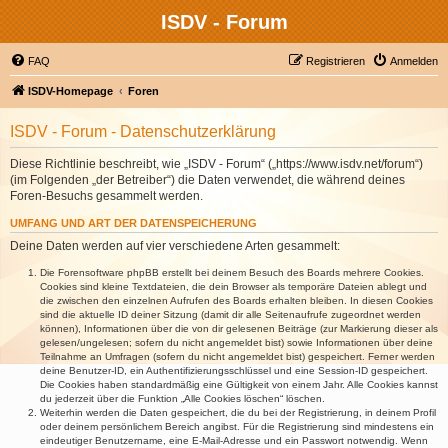
ISDV - Forum
FAQ
Registrieren
Anmelden
ISDV-Homepage
Foren
ISDV - Forum - Datenschutzerklärung
Diese Richtlinie beschreibt, wie „ISDV - Forum“ („https://www.isdv.net/forum“)
(im Folgenden „der Betreiber“) die Daten verwendet, die während deines
Foren-Besuchs gesammelt werden.
UMFANG UND ART DER DATENSPEICHERUNG
Deine Daten werden auf vier verschiedene Arten gesammelt:
Die Forensoftware phpBB erstellt bei deinem Besuch des Boards mehrere Cookies.
Cookies sind kleine Textdateien, die dein Browser als temporäre Dateien ablegt und
die zwischen den einzelnen Aufrufen des Boards erhalten bleiben. In diesen Cookies
sind die aktuelle ID deiner Sitzung (damit dir alle Seitenaufrufe zugeordnet werden
können), Informationen über die von dir gelesenen Beiträge (zur Markierung dieser als
gelesen/ungelesen; sofern du nicht angemeldet bist) sowie Informationen über deine
Teilnahme an Umfragen (sofern du nicht angemeldet bist) gespeichert. Ferner werden
deine Benutzer-ID, ein Authentifizierungsschlüssel und eine Session-ID gespeichert.
Die Cookies haben standardmäßig eine Gültigkeit von einem Jahr. Alle Cookies kannst
du jederzeit über die Funktion „Alle Cookies löschen“ löschen.
Weiterhin werden die Daten gespeichert, die du bei der Registrierung, in deinem Profil
oder deinem persönlichem Bereich angibst. Für die Registrierung sind mindestens ein
eindeutiger Benutzername, eine E-Mail-Adresse und ein Passwort notwendig. Wenn