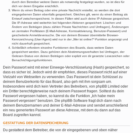
durch den Betreiber weitere Daten als notwendig festgelegt wurden, so ist dies für
dich vor deren Eingabe ersichtlich.
Wenn du einen Beitrag oder eine private Nachricht erstellst, so werden die dort
eingegebenen Daten ebenfalls gespeichert. Gleiches gilt, wenn du einen Beitrag als
Entwurf zwischenspeicherst. In diesen Fällen wird auch deine IP-Adresse gespeichert.
Die IP-Adresse wird weiterhin bei folgenden Aktionen gespeichert: Löschen und
Ändern von Beiträgen (dazu zählen Private Nachrichten und Umfragen), Änderungen
an zentralen Profildaten (E-Mail-Adresse, Kontoaktivierung, Benutzer-Passwort) und
gescheiterte Anmeldeversuche. Die von deinem Browser übermittelte Browser-
Kennzeichnung (User Agent) wird nur in der „Wer ist online?“-Funktion angezeigt und
nicht dauerhaft gespeichert.
Schließlich erfordern einzelne Funktionen des Boards, dass weitere Daten
gespeichert werden. Dazu gehören dein Abstimmungsverhalten bei Umfragen, der
Gelesen-Status von deinen Beiträgen oder explizit von dir gesetzte Lesezeichen oder
Benachrichtigungsfunktionen.
Dein Passwort wird mit einer Einwege-Verschlüsselung (Hash) gespeichert, so
dass es sicher ist. Jedoch wird dir empfohlen, dieses Passwort nicht auf einer
Vielzahl von Webseiten zu verwenden. Das Passwort ist dein Schlüssel zu
deinem Benutzerkonto für das Board, also geh mit ihm sorgsam um.
Insbesondere wird dich kein Vertreter des Betreibers, von phpBB Limited oder
ein Dritter berechtigterweise nach deinem Passwort fragen. Solltest du dein
Passwort vergessen haben, so kannst du die Funktion „Ich habe mein
Passwort vergessen“ benutzen. Die phpBB-Software fragt dich dann nach
deinem Benutzernamen und deiner E-Mail-Adresse und sendet anschließend
ein neu generiertes Passwort an diese Adresse, mit dem du dann auf das
Board zugreifen kannst.
GESTATTUNG DER DATENSPEICHERUNG
Du gestattest dem Betreiber, die von dir eingegebenen und oben näher