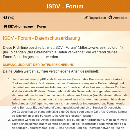
ISDV - Forum
FAQ
Registrieren
Anmelden
ISDV-Homepage
Foren
ISDV - Forum - Datenschutzerklärung
Diese Richtlinie beschreibt, wie „ISDV - Forum“ („https://www.isdv.net/forum“)
(im Folgenden „der Betreiber“) die Daten verwendet, die während deines
Foren-Besuchs gesammelt werden.
UMFANG UND ART DER DATENSPEICHERUNG
Deine Daten werden auf vier verschiedene Arten gesammelt:
Die Forensoftware phpBB erstellt bei deinem Besuch des Boards mehrere Cookies.
Cookies sind kleine Textdateien, die dein Browser als temporäre Dateien ablegt und
die zwischen den einzelnen Aufrufen des Boards erhalten bleiben. In diesen Cookies
sind die aktuelle ID deiner Sitzung (damit dir alle Seitenaufrufe zugeordnet werden
können), Informationen über die von dir gelesenen Beiträge (zur Markierung dieser als
gelesen/ungelesen; sofern du nicht angemeldet bist) sowie Informationen über deine
Teilnahme an Umfragen (sofern du nicht angemeldet bist) gespeichert. Ferner werden
deine Benutzer-ID, ein Authentifizierungsschlüssel und eine Session-ID gespeichert.
Die Cookies haben standardmäßig eine Gültigkeit von einem Jahr. Alle Cookies kannst
du jederzeit über die Funktion „Alle Cookies löschen“ löschen.
Weiterhin werden die Daten gespeichert, die du bei der Registrierung, in deinem Profil
oder deinem persönlichem Bereich angibst. Für die Registrierung sind mindestens ein
eindeutiger Benutzername, eine E-Mail-Adresse und ein Passwort notwendig. Wenn