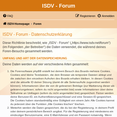
ISDV - Forum
FAQ
Registrieren
Anmelden
ISDV-Homepage
Foren
ISDV - Forum - Datenschutzerklärung
Diese Richtlinie beschreibt, wie „ISDV - Forum“ („https://www.isdv.net/forum“)
(im Folgenden „der Betreiber“) die Daten verwendet, die während deines
Foren-Besuchs gesammelt werden.
UMFANG UND ART DER DATENSPEICHERUNG
Deine Daten werden auf vier verschiedene Arten gesammelt:
Die Forensoftware phpBB erstellt bei deinem Besuch des Boards mehrere Cookies.
Cookies sind kleine Textdateien, die dein Browser als temporäre Dateien ablegt und
die zwischen den einzelnen Aufrufen des Boards erhalten bleiben. In diesen Cookies
sind die aktuelle ID deiner Sitzung (damit dir alle Seitenaufrufe zugeordnet werden
können), Informationen über die von dir gelesenen Beiträge (zur Markierung dieser als
gelesen/ungelesen; sofern du nicht angemeldet bist) sowie Informationen über deine
Teilnahme an Umfragen (sofern du nicht angemeldet bist) gespeichert. Ferner werden
deine Benutzer-ID, ein Authentifizierungsschlüssel und eine Session-ID gespeichert.
Die Cookies haben standardmäßig eine Gültigkeit von einem Jahr. Alle Cookies kannst
du jederzeit über die Funktion „Alle Cookies löschen“ löschen.
Weiterhin werden die Daten gespeichert, die du bei der Registrierung, in deinem Profil
oder deinem persönlichem Bereich angibst. Für die Registrierung sind mindestens ein
eindeutiger Benutzername, eine E-Mail-Adresse und ein Passwort notwendig. Wenn