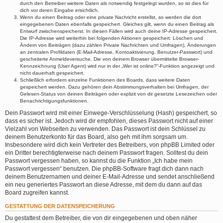
durch den Betreiber weitere Daten als notwendig festgelegt wurden, so ist dies für
dich vor deren Eingabe ersichtlich.
Wenn du einen Beitrag oder eine private Nachricht erstellst, so werden die dort
eingegebenen Daten ebenfalls gespeichert. Gleiches gilt, wenn du einen Beitrag als
Entwurf zwischenspeicherst. In diesen Fällen wird auch deine IP-Adresse gespeichert.
Die IP-Adresse wird weiterhin bei folgenden Aktionen gespeichert: Löschen und
Ändern von Beiträgen (dazu zählen Private Nachrichten und Umfragen), Änderungen
an zentralen Profildaten (E-Mail-Adresse, Kontoaktivierung, Benutzer-Passwort) und
gescheiterte Anmeldeversuche. Die von deinem Browser übermittelte Browser-
Kennzeichnung (User Agent) wird nur in der „Wer ist online?“-Funktion angezeigt und
nicht dauerhaft gespeichert.
Schließlich erfordern einzelne Funktionen des Boards, dass weitere Daten
gespeichert werden. Dazu gehören dein Abstimmungsverhalten bei Umfragen, der
Gelesen-Status von deinen Beiträgen oder explizit von dir gesetzte Lesezeichen oder
Benachrichtigungsfunktionen.
Dein Passwort wird mit einer Einwege-Verschlüsselung (Hash) gespeichert, so
dass es sicher ist. Jedoch wird dir empfohlen, dieses Passwort nicht auf einer
Vielzahl von Webseiten zu verwenden. Das Passwort ist dein Schlüssel zu
deinem Benutzerkonto für das Board, also geh mit ihm sorgsam um.
Insbesondere wird dich kein Vertreter des Betreibers, von phpBB Limited oder
ein Dritter berechtigterweise nach deinem Passwort fragen. Solltest du dein
Passwort vergessen haben, so kannst du die Funktion „Ich habe mein
Passwort vergessen“ benutzen. Die phpBB-Software fragt dich dann nach
deinem Benutzernamen und deiner E-Mail-Adresse und sendet anschließend
ein neu generiertes Passwort an diese Adresse, mit dem du dann auf das
Board zugreifen kannst.
GESTATTUNG DER DATENSPEICHERUNG
Du gestattest dem Betreiber, die von dir eingegebenen und oben näher