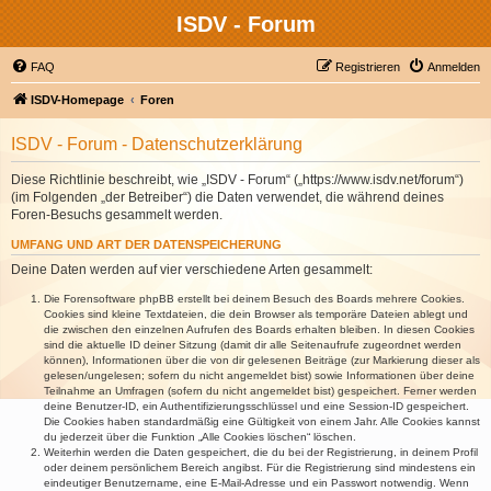
ISDV - Forum
FAQ
Registrieren
Anmelden
ISDV-Homepage
Foren
ISDV - Forum - Datenschutzerklärung
Diese Richtlinie beschreibt, wie „ISDV - Forum“ („https://www.isdv.net/forum“)
(im Folgenden „der Betreiber“) die Daten verwendet, die während deines
Foren-Besuchs gesammelt werden.
UMFANG UND ART DER DATENSPEICHERUNG
Deine Daten werden auf vier verschiedene Arten gesammelt:
Die Forensoftware phpBB erstellt bei deinem Besuch des Boards mehrere Cookies.
Cookies sind kleine Textdateien, die dein Browser als temporäre Dateien ablegt und
die zwischen den einzelnen Aufrufen des Boards erhalten bleiben. In diesen Cookies
sind die aktuelle ID deiner Sitzung (damit dir alle Seitenaufrufe zugeordnet werden
können), Informationen über die von dir gelesenen Beiträge (zur Markierung dieser als
gelesen/ungelesen; sofern du nicht angemeldet bist) sowie Informationen über deine
Teilnahme an Umfragen (sofern du nicht angemeldet bist) gespeichert. Ferner werden
deine Benutzer-ID, ein Authentifizierungsschlüssel und eine Session-ID gespeichert.
Die Cookies haben standardmäßig eine Gültigkeit von einem Jahr. Alle Cookies kannst
du jederzeit über die Funktion „Alle Cookies löschen“ löschen.
Weiterhin werden die Daten gespeichert, die du bei der Registrierung, in deinem Profil
oder deinem persönlichem Bereich angibst. Für die Registrierung sind mindestens ein
eindeutiger Benutzername, eine E-Mail-Adresse und ein Passwort notwendig. Wenn