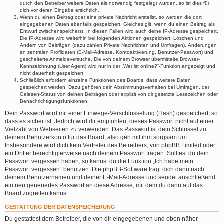
durch den Betreiber weitere Daten als notwendig festgelegt wurden, so ist dies für
dich vor deren Eingabe ersichtlich.
Wenn du einen Beitrag oder eine private Nachricht erstellst, so werden die dort
eingegebenen Daten ebenfalls gespeichert. Gleiches gilt, wenn du einen Beitrag als
Entwurf zwischenspeicherst. In diesen Fällen wird auch deine IP-Adresse gespeichert.
Die IP-Adresse wird weiterhin bei folgenden Aktionen gespeichert: Löschen und
Ändern von Beiträgen (dazu zählen Private Nachrichten und Umfragen), Änderungen
an zentralen Profildaten (E-Mail-Adresse, Kontoaktivierung, Benutzer-Passwort) und
gescheiterte Anmeldeversuche. Die von deinem Browser übermittelte Browser-
Kennzeichnung (User Agent) wird nur in der „Wer ist online?“-Funktion angezeigt und
nicht dauerhaft gespeichert.
Schließlich erfordern einzelne Funktionen des Boards, dass weitere Daten
gespeichert werden. Dazu gehören dein Abstimmungsverhalten bei Umfragen, der
Gelesen-Status von deinen Beiträgen oder explizit von dir gesetzte Lesezeichen oder
Benachrichtigungsfunktionen.
Dein Passwort wird mit einer Einwege-Verschlüsselung (Hash) gespeichert, so
dass es sicher ist. Jedoch wird dir empfohlen, dieses Passwort nicht auf einer
Vielzahl von Webseiten zu verwenden. Das Passwort ist dein Schlüssel zu
deinem Benutzerkonto für das Board, also geh mit ihm sorgsam um.
Insbesondere wird dich kein Vertreter des Betreibers, von phpBB Limited oder
ein Dritter berechtigterweise nach deinem Passwort fragen. Solltest du dein
Passwort vergessen haben, so kannst du die Funktion „Ich habe mein
Passwort vergessen“ benutzen. Die phpBB-Software fragt dich dann nach
deinem Benutzernamen und deiner E-Mail-Adresse und sendet anschließend
ein neu generiertes Passwort an diese Adresse, mit dem du dann auf das
Board zugreifen kannst.
GESTATTUNG DER DATENSPEICHERUNG
Du gestattest dem Betreiber, die von dir eingegebenen und oben näher