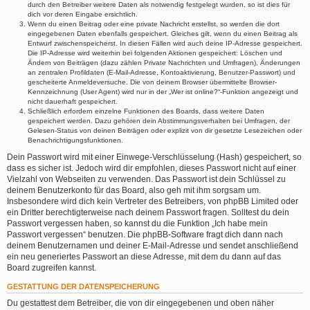
durch den Betreiber weitere Daten als notwendig festgelegt wurden, so ist dies für
dich vor deren Eingabe ersichtlich.
Wenn du einen Beitrag oder eine private Nachricht erstellst, so werden die dort
eingegebenen Daten ebenfalls gespeichert. Gleiches gilt, wenn du einen Beitrag als
Entwurf zwischenspeicherst. In diesen Fällen wird auch deine IP-Adresse gespeichert.
Die IP-Adresse wird weiterhin bei folgenden Aktionen gespeichert: Löschen und
Ändern von Beiträgen (dazu zählen Private Nachrichten und Umfragen), Änderungen
an zentralen Profildaten (E-Mail-Adresse, Kontoaktivierung, Benutzer-Passwort) und
gescheiterte Anmeldeversuche. Die von deinem Browser übermittelte Browser-
Kennzeichnung (User Agent) wird nur in der „Wer ist online?“-Funktion angezeigt und
nicht dauerhaft gespeichert.
Schließlich erfordern einzelne Funktionen des Boards, dass weitere Daten
gespeichert werden. Dazu gehören dein Abstimmungsverhalten bei Umfragen, der
Gelesen-Status von deinen Beiträgen oder explizit von dir gesetzte Lesezeichen oder
Benachrichtigungsfunktionen.
Dein Passwort wird mit einer Einwege-Verschlüsselung (Hash) gespeichert, so
dass es sicher ist. Jedoch wird dir empfohlen, dieses Passwort nicht auf einer
Vielzahl von Webseiten zu verwenden. Das Passwort ist dein Schlüssel zu
deinem Benutzerkonto für das Board, also geh mit ihm sorgsam um.
Insbesondere wird dich kein Vertreter des Betreibers, von phpBB Limited oder
ein Dritter berechtigterweise nach deinem Passwort fragen. Solltest du dein
Passwort vergessen haben, so kannst du die Funktion „Ich habe mein
Passwort vergessen“ benutzen. Die phpBB-Software fragt dich dann nach
deinem Benutzernamen und deiner E-Mail-Adresse und sendet anschließend
ein neu generiertes Passwort an diese Adresse, mit dem du dann auf das
Board zugreifen kannst.
GESTATTUNG DER DATENSPEICHERUNG
Du gestattest dem Betreiber, die von dir eingegebenen und oben näher