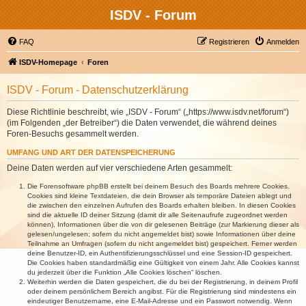
ISDV - Forum
FAQ
Registrieren
Anmelden
ISDV-Homepage
Foren
ISDV - Forum - Datenschutzerklärung
Diese Richtlinie beschreibt, wie „ISDV - Forum“ („https://www.isdv.net/forum“)
(im Folgenden „der Betreiber“) die Daten verwendet, die während deines
Foren-Besuchs gesammelt werden.
UMFANG UND ART DER DATENSPEICHERUNG
Deine Daten werden auf vier verschiedene Arten gesammelt:
Die Forensoftware phpBB erstellt bei deinem Besuch des Boards mehrere Cookies.
Cookies sind kleine Textdateien, die dein Browser als temporäre Dateien ablegt und
die zwischen den einzelnen Aufrufen des Boards erhalten bleiben. In diesen Cookies
sind die aktuelle ID deiner Sitzung (damit dir alle Seitenaufrufe zugeordnet werden
können), Informationen über die von dir gelesenen Beiträge (zur Markierung dieser als
gelesen/ungelesen; sofern du nicht angemeldet bist) sowie Informationen über deine
Teilnahme an Umfragen (sofern du nicht angemeldet bist) gespeichert. Ferner werden
deine Benutzer-ID, ein Authentifizierungsschlüssel und eine Session-ID gespeichert.
Die Cookies haben standardmäßig eine Gültigkeit von einem Jahr. Alle Cookies kannst
du jederzeit über die Funktion „Alle Cookies löschen“ löschen.
Weiterhin werden die Daten gespeichert, die du bei der Registrierung, in deinem Profil
oder deinem persönlichem Bereich angibst. Für die Registrierung sind mindestens ein
eindeutiger Benutzername, eine E-Mail-Adresse und ein Passwort notwendig. Wenn